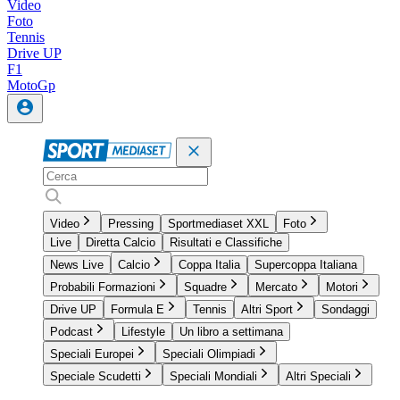
Video
Foto
Tennis
Drive UP
F1
MotoGp
Video
Pressing
Sportmediaset XXL
Foto
Live
Diretta Calcio
Risultati e Classifiche
News Live
Calcio
Coppa Italia
Supercoppa Italiana
Probabili Formazioni
Squadre
Mercato
Motori
Drive UP
Formula E
Tennis
Altri Sport
Sondaggi
Podcast
Lifestyle
Un libro a settimana
Speciali Europei
Speciali Olimpiadi
Speciale Scudetti
Speciali Mondiali
Altri Speciali