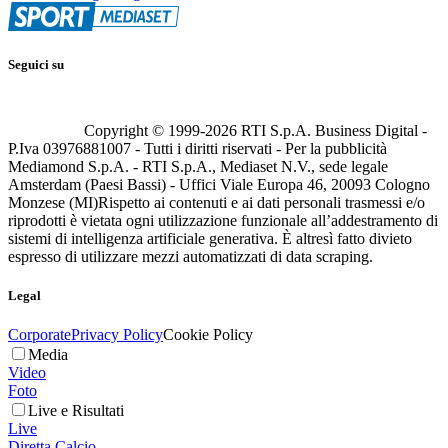
Seguici su
Copyright © 1999-
2026
RTI S.p.A. Business Digital -
P.Iva 03976881007 - Tutti i diritti riservati - Per la pubblicità
Mediamond S.p.A. - RTI S.p.A., Mediaset N.V., sede legale
Amsterdam (Paesi Bassi) - Uffici Viale Europa 46, 20093 Cologno
Monzese (MI)
Rispetto ai contenuti e ai dati personali trasmessi e/o
riprodotti è vietata ogni utilizzazione funzionale all’addestramento di
sistemi di intelligenza artificiale generativa. È altresì fatto divieto
espresso di utilizzare mezzi automatizzati di data scraping.
Legal
Corporate
Privacy Policy
Cookie Policy
Media
Video
Foto
Live e Risultati
Live
Diretta Calcio