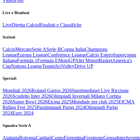
Video
Foto
Live e Risultati
Live
Diretta Calcio
Risultati e Classifiche
Sezioni
Calcio
Mercato
Serie A
Serie B
Coppa Italia
Champions
League
Europa League
Conference League
Calcio Estero
Supercoppa
Italiana
Formula 1
Formula E
MotoGP
Altri Motori
Basket
America's
Cup
Nations League
Tennis
Sci
Volley
Drive UP
Speciali
Mondiali 2026
Roland Garros 2026
Sportmediaset Live Riccione
2026
Scudetto Inter 2026
Olimpiadi Invernali Milano Cortina
2026
Super Bowl 2026
Eicma 2025
Mondiale per club 2025
EICMA
Riding Fest 2025
Paralimpiadi Parigi 2024
Olimpiadi Parigi
2024
Euro 2024
Squadra Serie A
Atalanta
Bologna
Cagliari
Como
Fiorentina
Frosinone
Genoa
Inter
Juvent