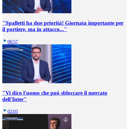
"Spalletti ha due priorità! Giornata importante per
il portiere, ma in attacco..."
00:57
"Vi dico l'uomo che può sbloccare il mercato
dell'Inter"
02:03