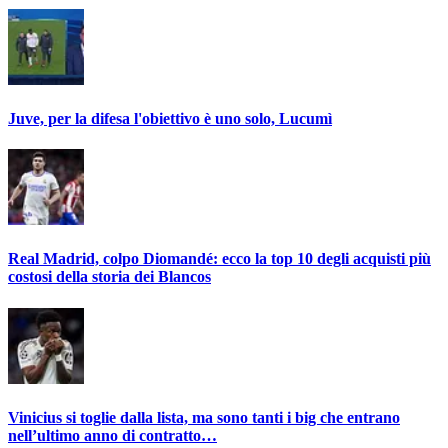
Juve, per la difesa l'obiettivo è uno solo, Lucumì
Real Madrid, colpo Diomandé: ecco la top 10 degli acquisti più
costosi della storia dei Blancos
Vinicius si toglie dalla lista, ma sono tanti i big che entrano
nell’ultimo anno di contratto…