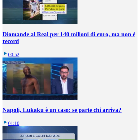
Diomande al Real per 140 milioni di euro, ma non è
record
00:52
Napoli, Lukaku è un caso: se parte chi arriva?
01:10