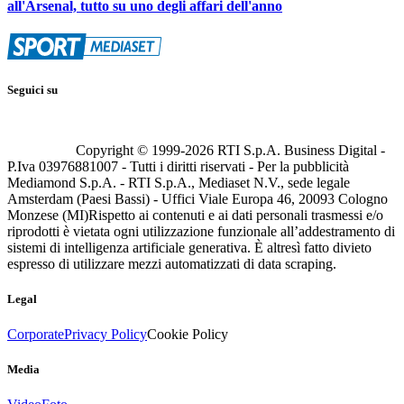
all'Arsenal, tutto su uno degli affari dell'anno
Seguici su
Copyright © 1999-
2026
RTI S.p.A. Business Digital -
P.Iva 03976881007 - Tutti i diritti riservati - Per la pubblicità
Mediamond S.p.A. - RTI S.p.A., Mediaset N.V., sede legale
Amsterdam (Paesi Bassi) - Uffici Viale Europa 46, 20093 Cologno
Monzese (MI)
Rispetto ai contenuti e ai dati personali trasmessi e/o
riprodotti è vietata ogni utilizzazione funzionale all’addestramento di
sistemi di intelligenza artificiale generativa. È altresì fatto divieto
espresso di utilizzare mezzi automatizzati di data scraping.
Legal
Corporate
Privacy Policy
Cookie Policy
Media