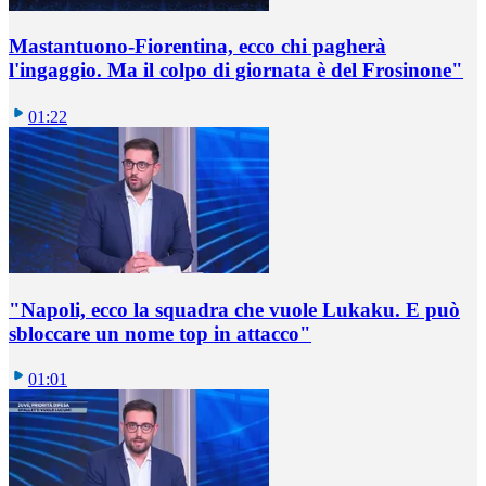
Mastantuono-Fiorentina, ecco chi pagherà
l'ingaggio. Ma il colpo di giornata è del Frosinone"
01:22
"Napoli, ecco la squadra che vuole Lukaku. E può
sbloccare un nome top in attacco"
01:01