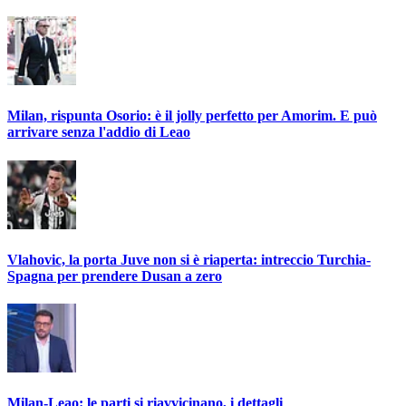
Milan, rispunta Osorio: è il jolly perfetto per Amorim. E può
arrivare senza l'addio di Leao
Vlahovic, la porta Juve non si è riaperta: intreccio Turchia-
Spagna per prendere Dusan a zero
Milan-Leao: le parti si riavvicinano, i dettagli