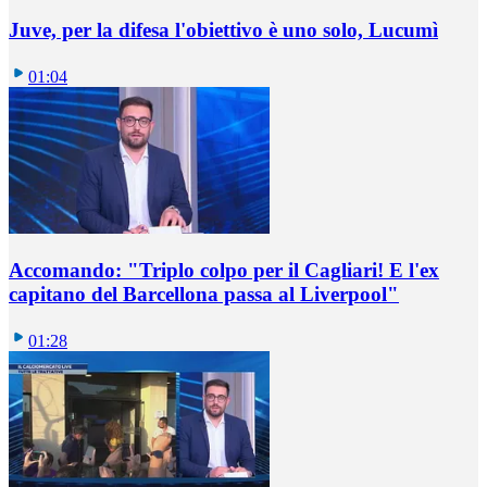
Juve, per la difesa l'obiettivo è uno solo, Lucumì
01:04
Accomando: "Triplo colpo per il Cagliari! E l'ex
capitano del Barcellona passa al Liverpool"
01:28