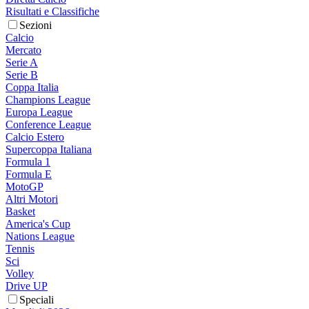
Risultati e Classifiche
Sezioni
Calcio
Mercato
Serie A
Serie B
Coppa Italia
Champions League
Europa League
Conference League
Calcio Estero
Supercoppa Italiana
Formula 1
Formula E
MotoGP
Altri Motori
Basket
America's Cup
Nations League
Tennis
Sci
Volley
Drive UP
Speciali