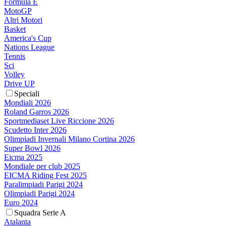
Formula E
MotoGP
Altri Motori
Basket
America's Cup
Nations League
Tennis
Sci
Volley
Drive UP
Speciali
Mondiali 2026
Roland Garros 2026
Sportmediaset Live Riccione 2026
Scudetto Inter 2026
Olimpiadi Invernali Milano Cortina 2026
Super Bowl 2026
Eicma 2025
Mondiale per club 2025
EICMA Riding Fest 2025
Paralimpiadi Parigi 2024
Olimpiadi Parigi 2024
Euro 2024
Squadra Serie A
Atalanta