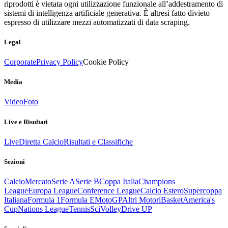
riprodotti è vietata ogni utilizzazione funzionale all’addestramento di
sistemi di intelligenza artificiale generativa. È altresì fatto divieto
espresso di utilizzare mezzi automatizzati di data scraping.
Legal
Corporate
Privacy Policy
Cookie Policy
Media
Video
Foto
Live e Risultati
Live
Diretta Calcio
Risultati e Classifiche
Sezioni
Calcio
Mercato
Serie A
Serie B
Coppa Italia
Champions
League
Europa League
Conference League
Calcio Estero
Supercoppa
Italiana
Formula 1
Formula E
MotoGP
Altri Motori
Basket
America's
Cup
Nations League
Tennis
Sci
Volley
Drive UP