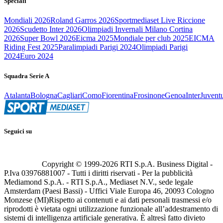
Speciali
Mondiali 2026
Roland Garros 2026
Sportmediaset Live Riccione
2026
Scudetto Inter 2026
Olimpiadi Invernali Milano Cortina
2026
Super Bowl 2026
Eicma 2025
Mondiale per club 2025
EICMA
Riding Fest 2025
Paralimpiadi Parigi 2024
Olimpiadi Parigi
2024
Euro 2024
Squadra Serie A
Atalanta
Bologna
Cagliari
Como
Fiorentina
Frosinone
Genoa
Inter
Juvent
Seguici su
Copyright © 1999-
2026
RTI S.p.A. Business Digital -
P.Iva 03976881007 - Tutti i diritti riservati - Per la pubblicità
Mediamond S.p.A. - RTI S.p.A., Mediaset N.V., sede legale
Amsterdam (Paesi Bassi) - Uffici Viale Europa 46, 20093 Cologno
Monzese (MI)
Rispetto ai contenuti e ai dati personali trasmessi e/o
riprodotti è vietata ogni utilizzazione funzionale all’addestramento di
sistemi di intelligenza artificiale generativa. È altresì fatto divieto