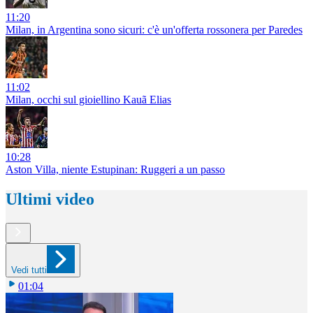
11:20
Milan, in Argentina sono sicuri: c'è un'offerta rossonera per Paredes
11:02
Milan, occhi sul gioiellino Kauã Elias
10:28
Aston Villa, niente Estupinan: Ruggeri a un passo
Ultimi video
Vedi tutti
01:04