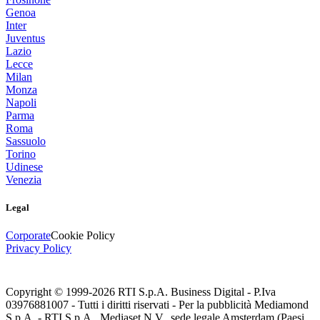
Genoa
Inter
Juventus
Lazio
Lecce
Milan
Monza
Napoli
Parma
Roma
Sassuolo
Torino
Udinese
Venezia
Legal
Corporate
Cookie Policy
Privacy Policy
Copyright © 1999-
2026
RTI S.p.A. Business Digital - P.Iva
03976881007 - Tutti i diritti riservati - Per la pubblicità Mediamond
S.p.A. - RTI S.p.A., Mediaset N.V., sede legale Amsterdam (Paesi