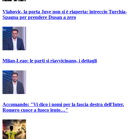
Vlahovic, la porta Juve non si è riaperta: intreccio Turchia-
Spagna per prendere Dusan a zero
Milan-Leao: le parti si riavvicinano, i dettagli
Accomando: "Vi dico i nomi per la fascia destra dell'Inter.
Romero cuoce a fuoco lento…"