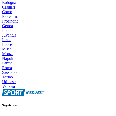
Bologna
Cagliari
Como
Fiorentina
Frosinone
Genoa
Inter
Juventus
Lazio
Lecce
Milan
Monza
Napoli
Parma
Roma
Sassuolo
Torino
Udinese
Venezia
Seguici su