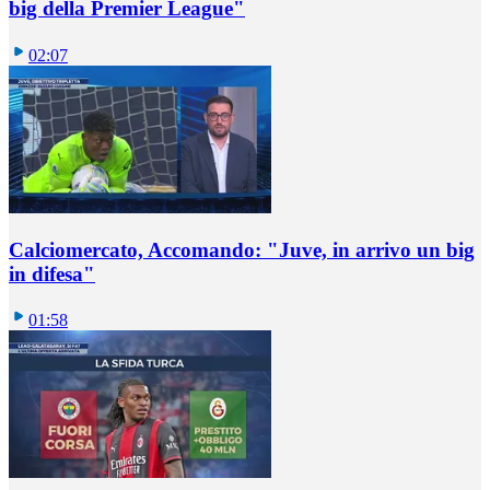
big della Premier League"
02:07
Calciomercato, Accomando: "Juve, in arrivo un big
in difesa"
01:58