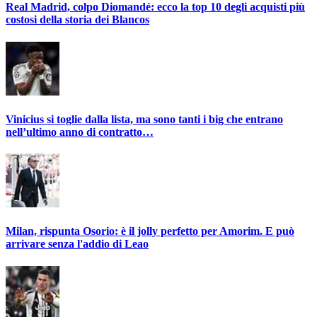
Real Madrid, colpo Diomandé: ecco la top 10 degli acquisti più
costosi della storia dei Blancos
Vinicius si toglie dalla lista, ma sono tanti i big che entrano
nell’ultimo anno di contratto…
Milan, rispunta Osorio: è il jolly perfetto per Amorim. E può
arrivare senza l'addio di Leao