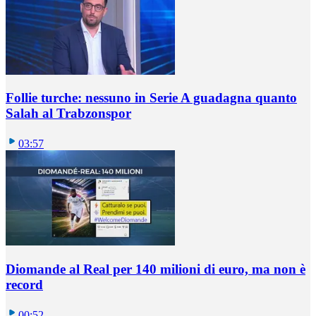
Follie turche: nessuno in Serie A guadagna quanto
Salah al Trabzonspor
03:57
Diomande al Real per 140 milioni di euro, ma non è
record
00:52