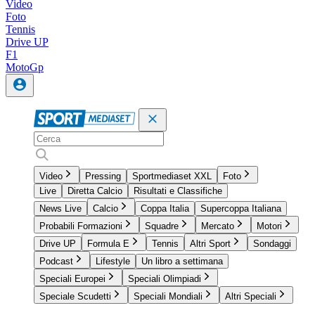
Video
Foto
Tennis
Drive UP
F1
MotoGp
Video
Pressing
Sportmediaset XXL
Foto
Live
Diretta Calcio
Risultati e Classifiche
News Live
Calcio
Coppa Italia
Supercoppa Italiana
Probabili Formazioni
Squadre
Mercato
Motori
Drive UP
Formula E
Tennis
Altri Sport
Sondaggi
Podcast
Lifestyle
Un libro a settimana
Speciali Europei
Speciali Olimpiadi
Speciale Scudetti
Speciali Mondiali
Altri Speciali