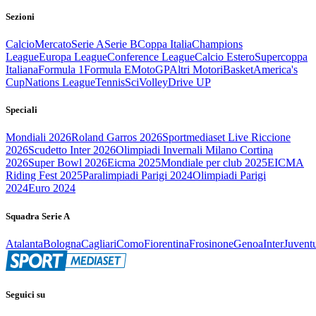
Sezioni
Calcio
Mercato
Serie A
Serie B
Coppa Italia
Champions
League
Europa League
Conference League
Calcio Estero
Supercoppa
Italiana
Formula 1
Formula E
MotoGP
Altri Motori
Basket
America's
Cup
Nations League
Tennis
Sci
Volley
Drive UP
Speciali
Mondiali 2026
Roland Garros 2026
Sportmediaset Live Riccione
2026
Scudetto Inter 2026
Olimpiadi Invernali Milano Cortina
2026
Super Bowl 2026
Eicma 2025
Mondiale per club 2025
EICMA
Riding Fest 2025
Paralimpiadi Parigi 2024
Olimpiadi Parigi
2024
Euro 2024
Squadra Serie A
Atalanta
Bologna
Cagliari
Como
Fiorentina
Frosinone
Genoa
Inter
Juvent
Seguici su