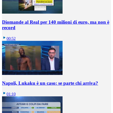
Diomande al Real per 140 milioni di euro, ma non è
record
00:52
Napoli, Lukaku è un caso: se parte chi arriva?
01:10