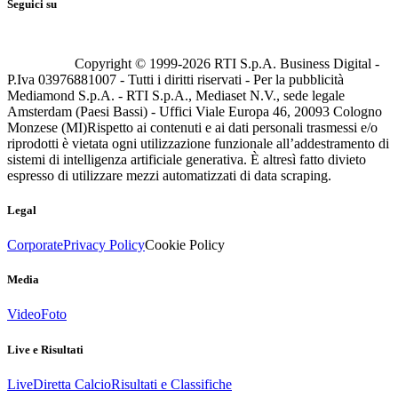
Seguici su
Copyright © 1999-
2026
RTI S.p.A. Business Digital -
P.Iva 03976881007 - Tutti i diritti riservati - Per la pubblicità
Mediamond S.p.A. - RTI S.p.A., Mediaset N.V., sede legale
Amsterdam (Paesi Bassi) - Uffici Viale Europa 46, 20093 Cologno
Monzese (MI)
Rispetto ai contenuti e ai dati personali trasmessi e/o
riprodotti è vietata ogni utilizzazione funzionale all’addestramento di
sistemi di intelligenza artificiale generativa. È altresì fatto divieto
espresso di utilizzare mezzi automatizzati di data scraping.
Legal
Corporate
Privacy Policy
Cookie Policy
Media
Video
Foto
Live e Risultati
Live
Diretta Calcio
Risultati e Classifiche