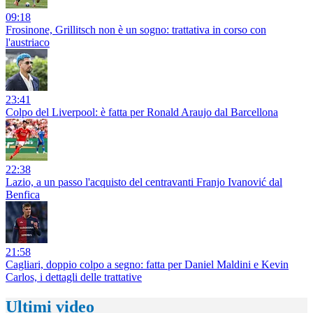
09:18
Frosinone, Grillitsch non è un sogno: trattativa in corso con
l'austriaco
23:41
Colpo del Liverpool: è fatta per Ronald Araujo dal Barcellona
22:38
Lazio, a un passo l'acquisto del centravanti Franjo Ivanović dal
Benfica
21:58
Cagliari, doppio colpo a segno: fatta per Daniel Maldini e Kevin
Carlos, i dettagli delle trattative
Ultimi video