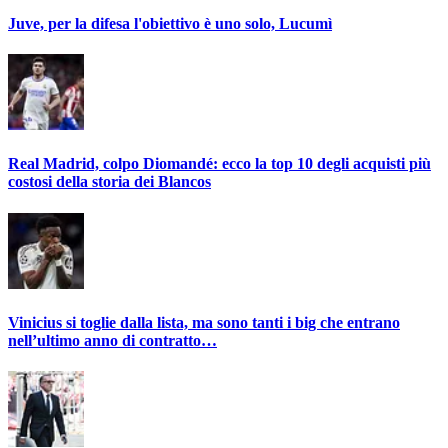
Juve, per la difesa l'obiettivo è uno solo, Lucumì
Real Madrid, colpo Diomandé: ecco la top 10 degli acquisti più
costosi della storia dei Blancos
Vinicius si toglie dalla lista, ma sono tanti i big che entrano
nell’ultimo anno di contratto…