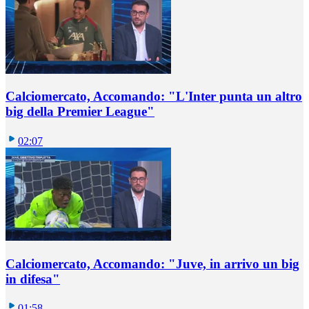
Calciomercato, Accomando: "L'Inter punta un altro
big della Premier League"
02:07
Calciomercato, Accomando: "Juve, in arrivo un big
in difesa"
01:58