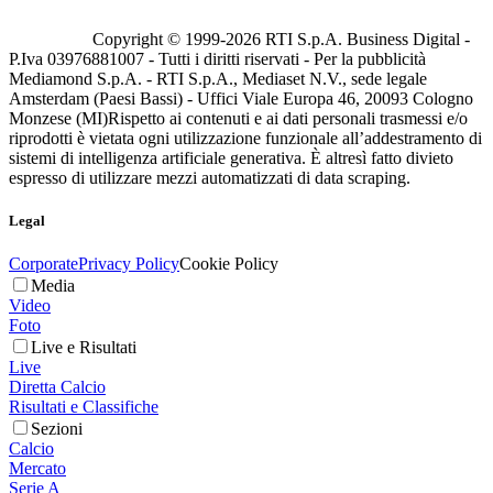
Copyright © 1999-
2026
RTI S.p.A. Business Digital -
P.Iva 03976881007 - Tutti i diritti riservati - Per la pubblicità
Mediamond S.p.A. - RTI S.p.A., Mediaset N.V., sede legale
Amsterdam (Paesi Bassi) - Uffici Viale Europa 46, 20093 Cologno
Monzese (MI)
Rispetto ai contenuti e ai dati personali trasmessi e/o
riprodotti è vietata ogni utilizzazione funzionale all’addestramento di
sistemi di intelligenza artificiale generativa. È altresì fatto divieto
espresso di utilizzare mezzi automatizzati di data scraping.
Legal
Corporate
Privacy Policy
Cookie Policy
Media
Video
Foto
Live e Risultati
Live
Diretta Calcio
Risultati e Classifiche
Sezioni
Calcio
Mercato
Serie A