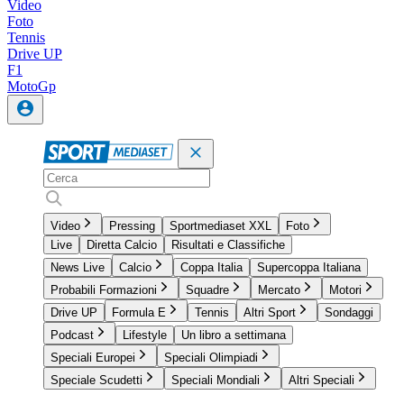
Video
Foto
Tennis
Drive UP
F1
MotoGp
Video
Pressing
Sportmediaset XXL
Foto
Live
Diretta Calcio
Risultati e Classifiche
News Live
Calcio
Coppa Italia
Supercoppa Italiana
Probabili Formazioni
Squadre
Mercato
Motori
Drive UP
Formula E
Tennis
Altri Sport
Sondaggi
Podcast
Lifestyle
Un libro a settimana
Speciali Europei
Speciali Olimpiadi
Speciale Scudetti
Speciali Mondiali
Altri Speciali