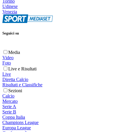
Torino
Udinese
Venezia
Seguici su
Media
Video
Foto
Live e Risultati
Live
Diretta Calcio
Risultati e Classifiche
Sezioni
Calcio
Mercato
Serie A
Serie B
Coppa Italia
Champions League
Europa League