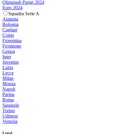
Olimpiadi Parigi 2024
Euro 2024
Squadra Serie A
Atalanta
Bologna
Cagliari
Como
Fiorentina
Frosinone
Genoa
Inter
Juventus
Lazio
Lecce
Milan
Monza
Napoli
Parma
Roma
Sassuolo
Torino
Udinese
Venezia
Legal