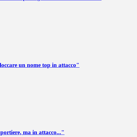
loccare un nome top in attacco"
portiere, ma in attacco..."