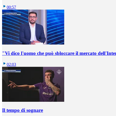
00:57
"Vi dico l'uomo che può sbloccare il mercato dell'Inte
02:03
Il tempo di sognare