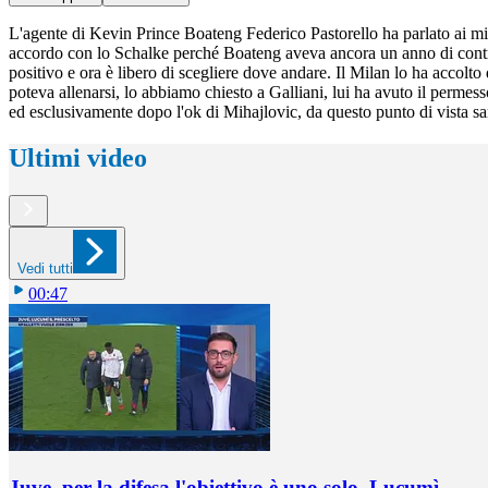
L'agente di Kevin Prince Boateng Federico Pastorello ha parlato ai micro
accordo con lo Schalke perché Boateng aveva ancora un anno di contratto
positivo e ora è libero di scegliere dove andare. Il Milan lo ha accolto
poteva allenarsi, lo abbiamo chiesto a Galliani, lui ha avuto il permes
ed esclusivamente dopo l'ok di Mihajlovic, da questo punto di vista sar
Ultimi video
Vedi tutti
00:47
Juve, per la difesa l'obiettivo è uno solo, Lucumì