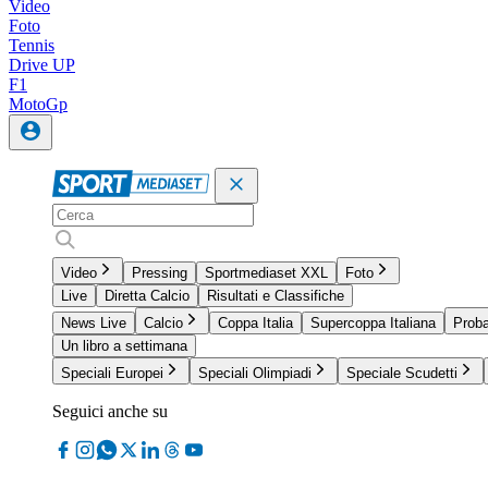
Video
Foto
Tennis
Drive UP
F1
MotoGp
Video
Pressing
Sportmediaset XXL
Foto
Live
Diretta Calcio
Risultati e Classifiche
News Live
Calcio
Coppa Italia
Supercoppa Italiana
Proba
Un libro a settimana
Speciali Europei
Speciali Olimpiadi
Speciale Scudetti
Seguici anche su