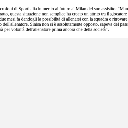
foni di Sportitalia in merito al futuro al Milan del suo assistito: "Manca
, questa situazione non semplice ha creato un attrito tra il giocatore e
 due mesi fa dandogli la possibilità di allenarsi con la squadra e ritrov
so dell'allenatore. Sinisa non si è assolutamente opposto, sapeva del pa
à per volontà dell'allenatore prima ancora che della società".