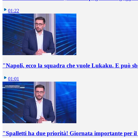
01:22
"Napoli, ecco la squadra che vuole Lukaku. E può sb
01:01
"Spalletti ha due priorità! Giornata importante per il 