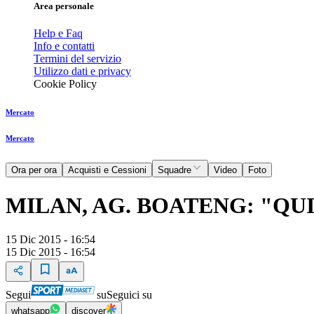
Area personale
Help e Faq
Info e contatti
Termini del servizio
Utilizzo dati e privacy
Cookie Policy
Mercato
Mercato
Ora per ora
Acquisti e Cessioni
Squadre
Video
Foto
MILAN, AG. BOATENG: "QU
15 Dic 2015 - 16:54
15 Dic 2015 - 16:54
Segui
su
Seguici su
whatsapp
discover