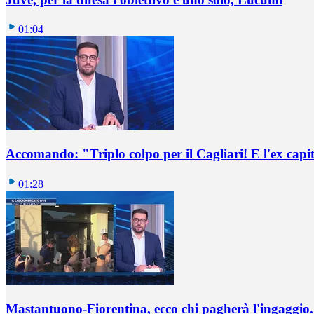
01:04
Accomando: "Triplo colpo per il Cagliari! E l'ex capi
01:28
Mastantuono-Fiorentina, ecco chi pagherà l'ingaggio. 