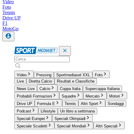
Video
Foto
Tennis
Drive UP
F1
MotoGp
Video
Pressing
Sportmediaset XXL
Foto
Live
Diretta Calcio
Risultati e Classifiche
News Live
Calcio
Coppa Italia
Supercoppa Italiana
Probabili Formazioni
Squadre
Mercato
Motori
Drive UP
Formula E
Tennis
Altri Sport
Sondaggi
Podcast
Lifestyle
Un libro a settimana
Speciali Europei
Speciali Olimpiadi
Speciale Scudetti
Speciali Mondiali
Altri Speciali