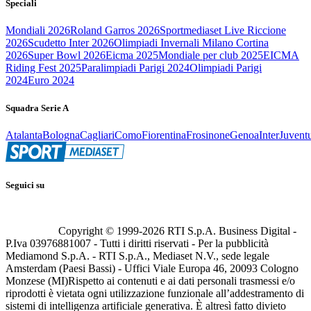
Speciali
Mondiali 2026
Roland Garros 2026
Sportmediaset Live Riccione
2026
Scudetto Inter 2026
Olimpiadi Invernali Milano Cortina
2026
Super Bowl 2026
Eicma 2025
Mondiale per club 2025
EICMA
Riding Fest 2025
Paralimpiadi Parigi 2024
Olimpiadi Parigi
2024
Euro 2024
Squadra Serie A
Atalanta
Bologna
Cagliari
Como
Fiorentina
Frosinone
Genoa
Inter
Juvent
Seguici su
Copyright © 1999-
2026
RTI S.p.A. Business Digital -
P.Iva 03976881007 - Tutti i diritti riservati - Per la pubblicità
Mediamond S.p.A. - RTI S.p.A., Mediaset N.V., sede legale
Amsterdam (Paesi Bassi) - Uffici Viale Europa 46, 20093 Cologno
Monzese (MI)
Rispetto ai contenuti e ai dati personali trasmessi e/o
riprodotti è vietata ogni utilizzazione funzionale all’addestramento di
sistemi di intelligenza artificiale generativa. È altresì fatto divieto