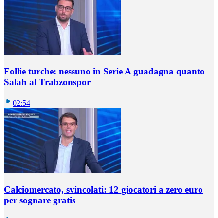
Follie turche: nessuno in Serie A guadagna quanto
Salah al Trabzonspor
02:54
Calciomercato, svincolati: 12 giocatori a zero euro
per sognare gratis