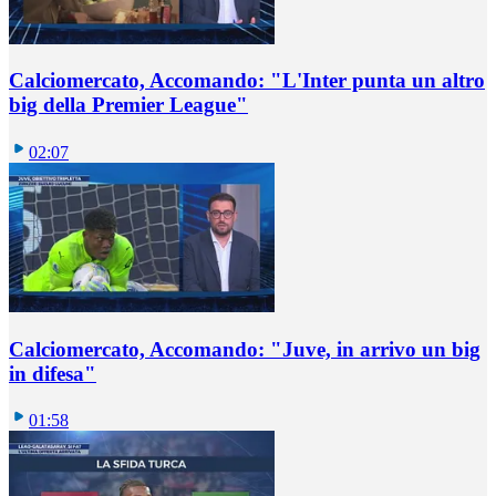
Calciomercato, Accomando: "L'Inter punta un altro
big della Premier League"
02:07
Calciomercato, Accomando: "Juve, in arrivo un big
in difesa"
01:58