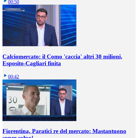
00:50
Calciomercato: il Como 'caccia' altri 30 milioni,
Esposito-Cagliari finita
00:42
Fiorentina, Paratici re del mercato: Mastantuono
super colpo!