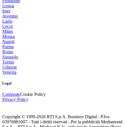
Frosinone
Genoa
Inter
Juventus
Lazio
Lecce
Milan
Monza
Napoli
Parma
Roma
Sassuolo
Torino
Udinese
Venezia
Legal
Corporate
Cookie Policy
Privacy Policy
Copyright © 1999-
2026
RTI S.p.A. Business Digital - P.Iva
03976881007 - Tutti i diritti riservati - Per la pubblicità Mediamond
S.p.A. - RTI S.p.A., Mediaset N.V., sede legale Amsterdam (Paesi