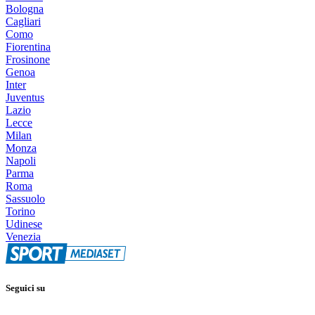
Bologna
Cagliari
Como
Fiorentina
Frosinone
Genoa
Inter
Juventus
Lazio
Lecce
Milan
Monza
Napoli
Parma
Roma
Sassuolo
Torino
Udinese
Venezia
Seguici su