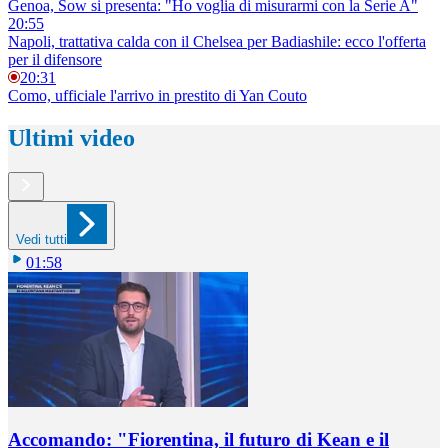
Genoa, Sow si presenta: "Ho voglia di misurarmi con la Serie A"
20:55
Napoli, trattativa calda con il Chelsea per Badiashile: ecco l'offerta
per il difensore
20:31
Como, ufficiale l'arrivo in prestito di Yan Couto
Ultimi video
Vedi tutti
01:58
Accomando: "Fiorentina, il futuro di Kean e il