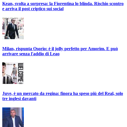
Kean, svolta a sorpresa: la Fiorentina lo blinda. Rischio scontro
e arriva il post criptico sui social
Milan, rispunta Osorio: è il jolly perfetto per Amorim. E può
arrivare senza l'addio di Leao
Juve, è un mercato da regina: finora ha speso più del Real, solo
tre inglesi davanti