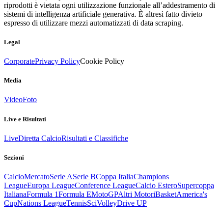
riprodotti è vietata ogni utilizzazione funzionale all’addestramento di
sistemi di intelligenza artificiale generativa. È altresì fatto divieto
espresso di utilizzare mezzi automatizzati di data scraping.
Legal
Corporate
Privacy Policy
Cookie Policy
Media
Video
Foto
Live e Risultati
Live
Diretta Calcio
Risultati e Classifiche
Sezioni
Calcio
Mercato
Serie A
Serie B
Coppa Italia
Champions
League
Europa League
Conference League
Calcio Estero
Supercoppa
Italiana
Formula 1
Formula E
MotoGP
Altri Motori
Basket
America's
Cup
Nations League
Tennis
Sci
Volley
Drive UP