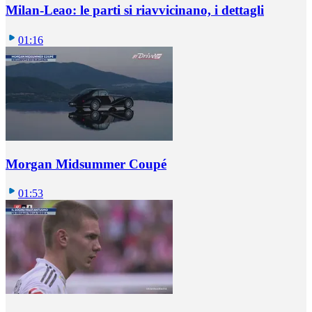
Milan-Leao: le parti si riavvicinano, i dettagli
01:16
Morgan Midsummer Coupé
01:53