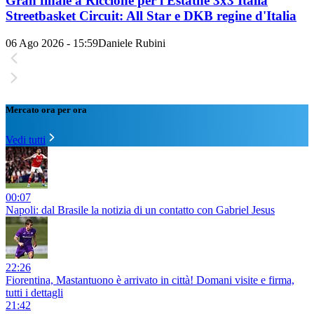
Gran finale a Riccione per l'Estathé 3x3 Italia
Streetbasket Circuit: All Star e DKB regine d'Italia
06 Ago 2026 - 15:59
Daniele Rubini
Mercato ora per ora
Vedi tutti
00:07
Napoli: dal Brasile la notizia di un contatto con Gabriel Jesus
22:26
Fiorentina, Mastantuono è arrivato in città! Domani visite e firma,
tutti i dettagli
21:42