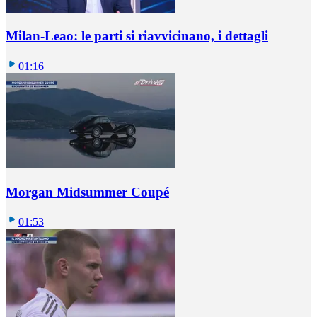
Milan-Leao: le parti si riavvicinano, i dettagli
01:16
Morgan Midsummer Coupé
01:53