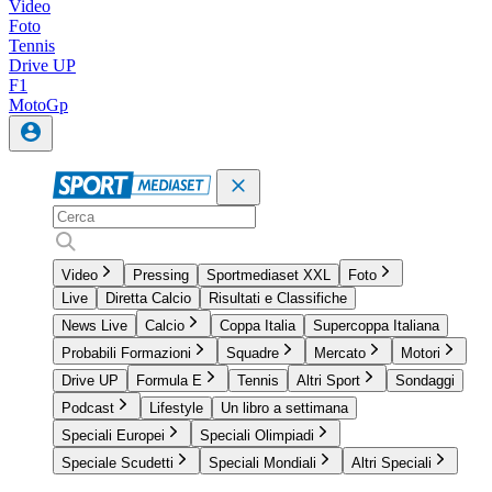
Video
Foto
Tennis
Drive UP
F1
MotoGp
Video
Pressing
Sportmediaset XXL
Foto
Live
Diretta Calcio
Risultati e Classifiche
News Live
Calcio
Coppa Italia
Supercoppa Italiana
Probabili Formazioni
Squadre
Mercato
Motori
Drive UP
Formula E
Tennis
Altri Sport
Sondaggi
Podcast
Lifestyle
Un libro a settimana
Speciali Europei
Speciali Olimpiadi
Speciale Scudetti
Speciali Mondiali
Altri Speciali