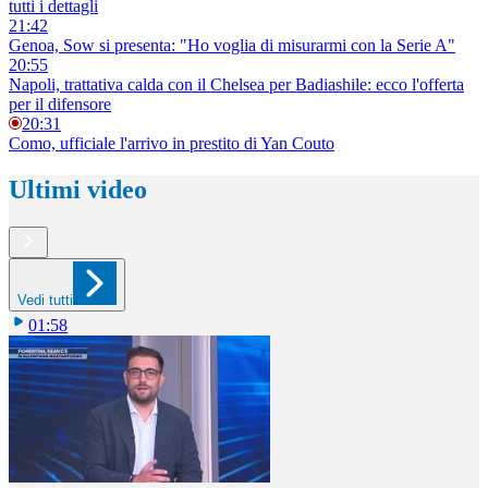
tutti i dettagli
21:42
Genoa, Sow si presenta: "Ho voglia di misurarmi con la Serie A"
20:55
Napoli, trattativa calda con il Chelsea per Badiashile: ecco l'offerta
per il difensore
20:31
Como, ufficiale l'arrivo in prestito di Yan Couto
Ultimi video
Vedi tutti
01:58