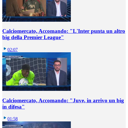
Calciomercato, Accomando: "L'Inter punta un altro
big della Premier League"
02:07
Calciomercato, Accomando: "Juve, in arrivo un big
in difesa"
01:58