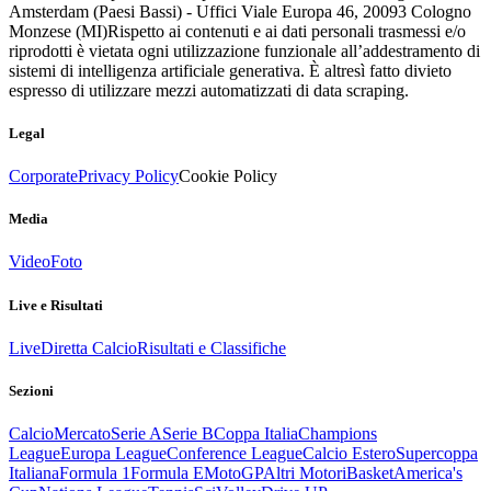
Amsterdam (Paesi Bassi) - Uffici Viale Europa 46, 20093 Cologno
Monzese (MI)
Rispetto ai contenuti e ai dati personali trasmessi e/o
riprodotti è vietata ogni utilizzazione funzionale all’addestramento di
sistemi di intelligenza artificiale generativa. È altresì fatto divieto
espresso di utilizzare mezzi automatizzati di data scraping.
Legal
Corporate
Privacy Policy
Cookie Policy
Media
Video
Foto
Live e Risultati
Live
Diretta Calcio
Risultati e Classifiche
Sezioni
Calcio
Mercato
Serie A
Serie B
Coppa Italia
Champions
League
Europa League
Conference League
Calcio Estero
Supercoppa
Italiana
Formula 1
Formula E
MotoGP
Altri Motori
Basket
America's