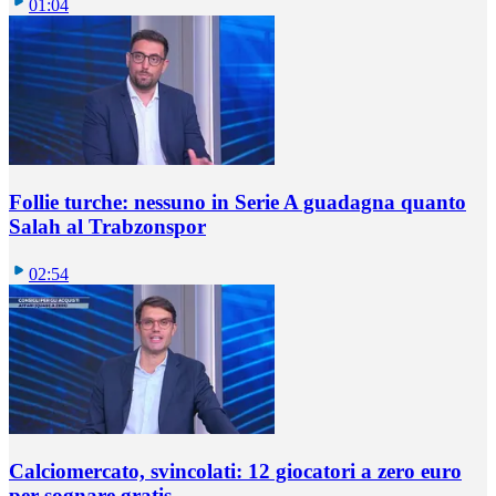
01:04
Follie turche: nessuno in Serie A guadagna quanto
Salah al Trabzonspor
02:54
Calciomercato, svincolati: 12 giocatori a zero euro
per sognare gratis