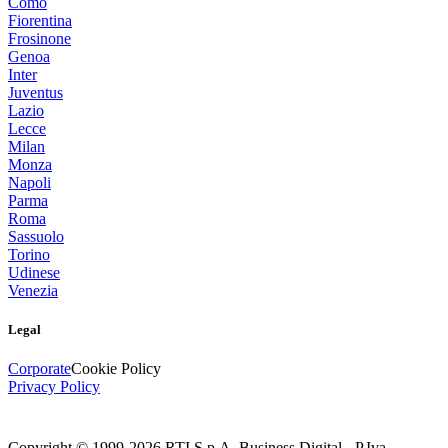
Como
Fiorentina
Frosinone
Genoa
Inter
Juventus
Lazio
Lecce
Milan
Monza
Napoli
Parma
Roma
Sassuolo
Torino
Udinese
Venezia
Legal
Corporate
Cookie Policy
Privacy Policy
Copyright © 1999-
2026
RTI S.p.A. Business Digital - P.Iva