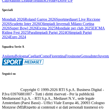
Cup
Nations League
Tennis
Sci
Volley
Drive UP
Speciali
Mondiali 2026
Roland Garros 2026
Sportmediaset Live Riccione
2026
Scudetto Inter 2026
Olimpiadi Invernali Milano Cortina
2026
Super Bowl 2026
Eicma 2025
Mondiale per club 2025
EICMA
Riding Fest 2025
Paralimpiadi Parigi 2024
Olimpiadi Parigi
2024
Euro 2024
Squadra Serie A
Atalanta
Bologna
Cagliari
Como
Fiorentina
Frosinone
Genoa
Inter
Juvent
Seguici su
Copyright © 1999-
2026
RTI S.p.A. Business Digital -
P.Iva 03976881007 - Tutti i diritti riservati - Per la pubblicità
Mediamond S.p.A. - RTI S.p.A., Mediaset N.V., sede legale
Amsterdam (Paesi Bassi) - Uffici Viale Europa 46, 20093 Cologno
Monzese (MI)
Rispetto ai contenuti e ai dati personali trasmessi e/o