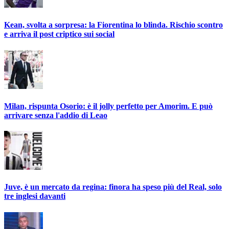
Kean, svolta a sorpresa: la Fiorentina lo blinda. Rischio scontro
e arriva il post criptico sui social
Milan, rispunta Osorio: è il jolly perfetto per Amorim. E può
arrivare senza l'addio di Leao
Juve, è un mercato da regina: finora ha speso più del Real, solo
tre inglesi davanti