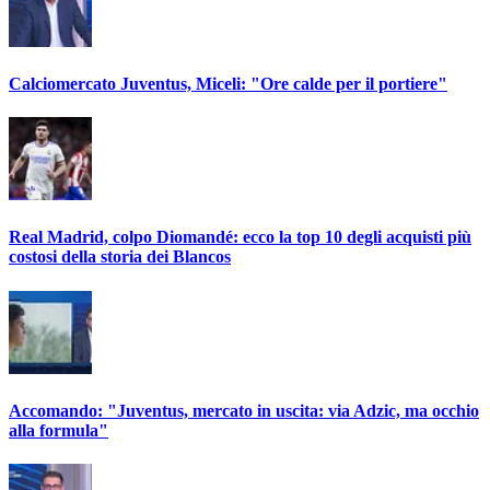
Calciomercato Juventus, Miceli: "Ore calde per il portiere"
Real Madrid, colpo Diomandé: ecco la top 10 degli acquisti più
costosi della storia dei Blancos
Accomando: "Juventus, mercato in uscita: via Adzic, ma occhio
alla formula"