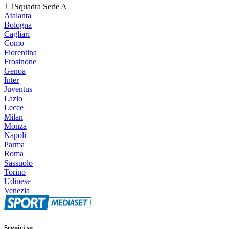
Squadra Serie A
Atalanta
Bologna
Cagliari
Como
Fiorentina
Frosinone
Genoa
Inter
Juventus
Lazio
Lecce
Milan
Monza
Napoli
Parma
Roma
Sassuolo
Torino
Udinese
Venezia
Seguici su