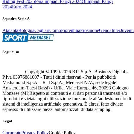
Riding Fest 2025
Paralimpiadi Parigi 2024
Olimpiadi Parigi
2024
Euro 2024
Squadra Serie A
Atalanta
Bologna
Cagliari
Como
Fiorentina
Frosinone
Genoa
Inter
Juvent
Seguici su
Copyright © 1999-
2026
RTI S.p.A. Business Digital -
P.Iva 03976881007 - Tutti i diritti riservati - Per la pubblicità
Mediamond S.p.A. - RTI S.p.A., Mediaset N.V., sede legale
Amsterdam (Paesi Bassi) - Uffici Viale Europa 46, 20093 Cologno
Monzese (MI)
Rispetto ai contenuti e ai dati personali trasmessi e/o
riprodotti è vietata ogni utilizzazione funzionale all’addestramento di
sistemi di intelligenza artificiale generativa. È altresì fatto divieto
espresso di utilizzare mezzi automatizzati di data scraping.
Legal
Corporate
Privacy Policy
Cookie Policy