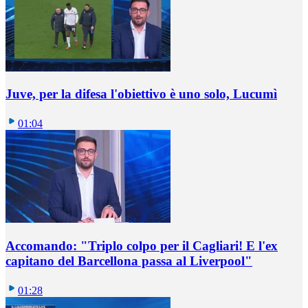
Juve, per la difesa l'obiettivo è uno solo, Lucumì
01:04
Accomando: "Triplo colpo per il Cagliari! E l'ex
capitano del Barcellona passa al Liverpool"
01:28