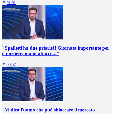
01:01
"Spalletti ha due priorità! Giornata importante per
il portiere, ma in attacco..."
00:57
"Vi dico l'uomo che può sbloccare il mercato