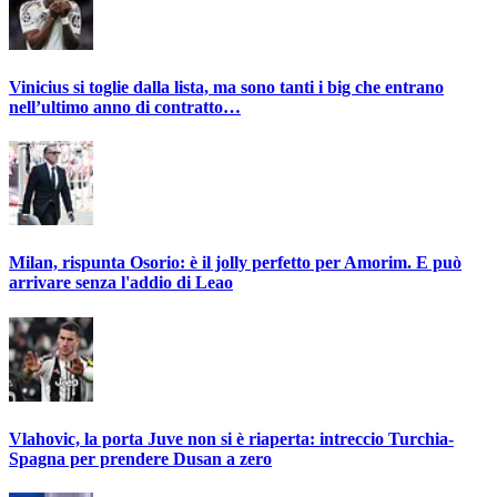
Vinicius si toglie dalla lista, ma sono tanti i big che entrano
nell’ultimo anno di contratto…
Milan, rispunta Osorio: è il jolly perfetto per Amorim. E può
arrivare senza l'addio di Leao
Vlahovic, la porta Juve non si è riaperta: intreccio Turchia-
Spagna per prendere Dusan a zero