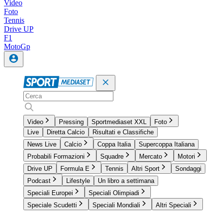
Video
Foto
Tennis
Drive UP
F1
MotoGp
Video
Pressing
Sportmediaset XXL
Foto
Live
Diretta Calcio
Risultati e Classifiche
News Live
Calcio
Coppa Italia
Supercoppa Italiana
Probabili Formazioni
Squadre
Mercato
Motori
Drive UP
Formula E
Tennis
Altri Sport
Sondaggi
Podcast
Lifestyle
Un libro a settimana
Speciali Europei
Speciali Olimpiadi
Speciale Scudetti
Speciali Mondiali
Altri Speciali