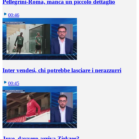
Pellegrini-Roma, manca un piccolo dettaglio
00:46
Inter vendesi, chi potrebbe lasciare i nerazzurri
00:45
Juve, davvero arriva Zirkzee?