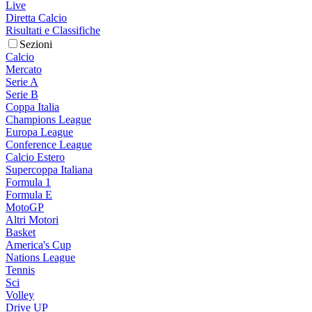
Live
Diretta Calcio
Risultati e Classifiche
Sezioni
Calcio
Mercato
Serie A
Serie B
Coppa Italia
Champions League
Europa League
Conference League
Calcio Estero
Supercoppa Italiana
Formula 1
Formula E
MotoGP
Altri Motori
Basket
America's Cup
Nations League
Tennis
Sci
Volley
Drive UP