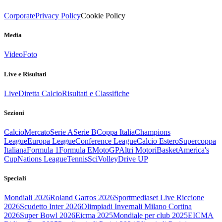
Corporate
Privacy Policy
Cookie Policy
Media
Video
Foto
Live e Risultati
Live
Diretta Calcio
Risultati e Classifiche
Sezioni
Calcio
Mercato
Serie A
Serie B
Coppa Italia
Champions
League
Europa League
Conference League
Calcio Estero
Supercoppa
Italiana
Formula 1
Formula E
MotoGP
Altri Motori
Basket
America's
Cup
Nations League
Tennis
Sci
Volley
Drive UP
Speciali
Mondiali 2026
Roland Garros 2026
Sportmediaset Live Riccione
2026
Scudetto Inter 2026
Olimpiadi Invernali Milano Cortina
2026
Super Bowl 2026
Eicma 2025
Mondiale per club 2025
EICMA