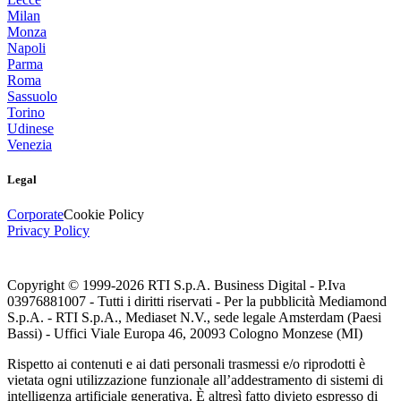
Milan
Monza
Napoli
Parma
Roma
Sassuolo
Torino
Udinese
Venezia
Legal
Corporate
Cookie Policy
Privacy Policy
Copyright © 1999-
2026
RTI S.p.A. Business Digital - P.Iva
03976881007 - Tutti i diritti riservati - Per la pubblicità Mediamond
S.p.A. - RTI S.p.A., Mediaset N.V., sede legale Amsterdam (Paesi
Bassi) - Uffici Viale Europa 46, 20093 Cologno Monzese (MI)
Rispetto ai contenuti e ai dati personali trasmessi e/o riprodotti è
vietata ogni utilizzazione funzionale all’addestramento di sistemi di
intelligenza artificiale generativa. È altresì fatto divieto espresso di