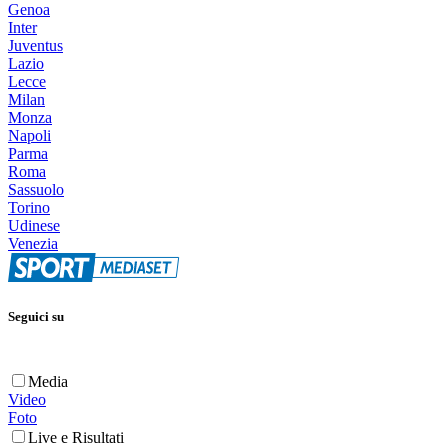
Genoa
Inter
Juventus
Lazio
Lecce
Milan
Monza
Napoli
Parma
Roma
Sassuolo
Torino
Udinese
Venezia
Seguici su
Media
Video
Foto
Live e Risultati