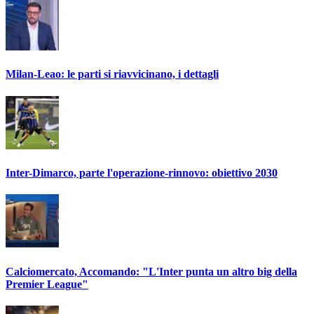
Milan-Leao: le parti si riavvicinano, i dettagli
Inter-Dimarco, parte l'operazione-rinnovo: obiettivo 2030
Calciomercato, Accomando: "L'Inter punta un altro big della
Premier League"