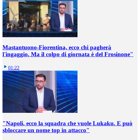
Mastantuono-Fiorentina, ecco chi pagherà
l'ingaggio. Ma il colpo di giornata è del Frosinone"
01:22
"Napoli, ecco la squadra che vuole Lukaku. E può
sbloccare un nome top in attacco"