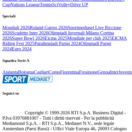
Cup
Nations League
Tennis
Sci
Volley
Drive UP
Speciali
Mondiali 2026
Roland Garros 2026
Sportmediaset Live Riccione
2026
Scudetto Inter 2026
Olimpiadi Invernali Milano Cortina
2026
Super Bowl 2026
Eicma 2025
Mondiale per club 2025
EICMA
Riding Fest 2025
Paralimpiadi Parigi 2024
Olimpiadi Parigi
2024
Euro 2024
Squadra Serie A
Atalanta
Bologna
Cagliari
Como
Fiorentina
Frosinone
Genoa
Inter
Juvent
Seguici su
Copyright © 1999-
2026
RTI S.p.A. Business Digital -
P.Iva 03976881007 - Tutti i diritti riservati - Per la pubblicità
Mediamond S.p.A. - RTI S.p.A., Mediaset N.V., sede legale
Amsterdam (Paesi Bassi) - Uffici Viale Europa 46, 20093 Cologno