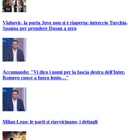
Vlahovic, la porta Juve non si è riaperta: intreccio Turchia-
Spagna per prendere Dusan a zero
Accomando: "Vi dico i nomi per la fascia destra dell'Inter.
Romero cuoce a fuoco lento…"
Milan-Leao: le parti si riavvicinano, i dettagli