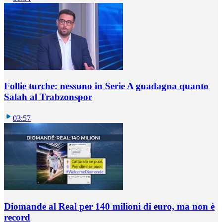
Follie turche: nessuno in Serie A guadagna quanto
Salah al Trabzonspor
03:57
Diomande al Real per 140 milioni di euro, ma non è
record