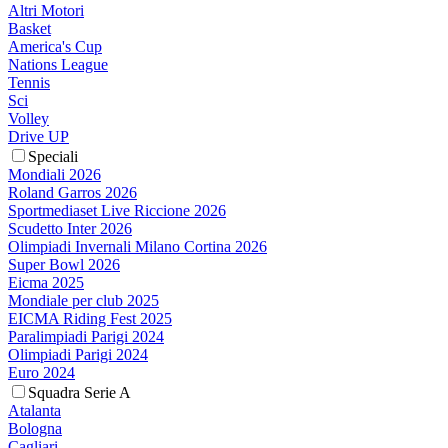
Altri Motori
Basket
America's Cup
Nations League
Tennis
Sci
Volley
Drive UP
Speciali
Mondiali 2026
Roland Garros 2026
Sportmediaset Live Riccione 2026
Scudetto Inter 2026
Olimpiadi Invernali Milano Cortina 2026
Super Bowl 2026
Eicma 2025
Mondiale per club 2025
EICMA Riding Fest 2025
Paralimpiadi Parigi 2024
Olimpiadi Parigi 2024
Euro 2024
Squadra Serie A
Atalanta
Bologna
Cagliari