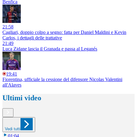
Benfica
21:58
Cagliari, doppio colpo a segno: fatta per Daniel Maldini e Kevin
Carlos, i dettagli delle trattative
21:49
Luca Zidane lascia il Granada e passa al Leganés
19:41
Fiorentina, ufficiale la cessione del difensore Nicolas Valentini
all'Alaves
Ultimi video
Vedi tutti
01:04