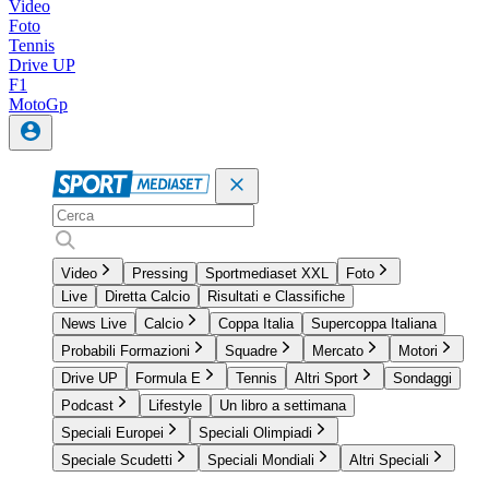
Video
Foto
Tennis
Drive UP
F1
MotoGp
Video
Pressing
Sportmediaset XXL
Foto
Live
Diretta Calcio
Risultati e Classifiche
News Live
Calcio
Coppa Italia
Supercoppa Italiana
Probabili Formazioni
Squadre
Mercato
Motori
Drive UP
Formula E
Tennis
Altri Sport
Sondaggi
Podcast
Lifestyle
Un libro a settimana
Speciali Europei
Speciali Olimpiadi
Speciale Scudetti
Speciali Mondiali
Altri Speciali