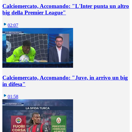
Calciomercato, Accomando: "L'Inter punta un altro
big della Premier League"
02:07
Calciomercato, Accomando: "Juve, in arrivo un big
in difesa"
01:58