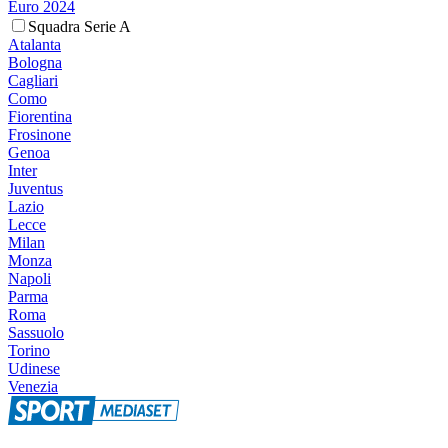
Euro 2024
Squadra Serie A
Atalanta
Bologna
Cagliari
Como
Fiorentina
Frosinone
Genoa
Inter
Juventus
Lazio
Lecce
Milan
Monza
Napoli
Parma
Roma
Sassuolo
Torino
Udinese
Venezia