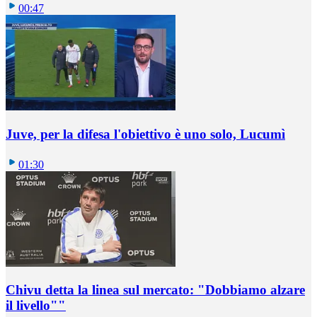
00:47
Juve, per la difesa l'obiettivo è uno solo, Lucumì
01:30
Chivu detta la linea sul mercato: "Dobbiamo alzare
il livello""