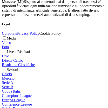
Monzese (MI)
Rispetto ai contenuti e ai dati personali trasmessi e/o
riprodotti è vietata ogni utilizzazione funzionale all’addestramento di
sistemi di intelligenza artificiale generativa. È altresì fatto divieto
espresso di utilizzare mezzi automatizzati di data scraping.
Legal
Corporate
Privacy Policy
Cookie Policy
Media
Video
Foto
Live e Risultati
Live
Diretta Calcio
Risultati e Classifiche
Sezioni
Calcio
Mercato
Serie A
Serie B
Coppa Italia
Champions League
Europa League
Conference League