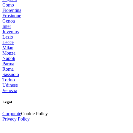
Como
Fiorentina
Frosinone
Genoa
Inter
Juventus
Lazio
Lecce
Milan
Monza
Napoli
Parma
Roma
Sassuolo
Torino
Udinese
Venezia
Legal
Corporate
Cookie Policy
Privacy Policy