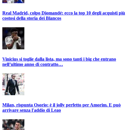
Real Madrid, colpo Diomandé: ecco la top 10 degli acquisti più
costosi della storia dei Blancos
Vinicius si toglie dalla lista, ma sono tanti i big che entrano
nell’ultimo anno di contratto…
Milan, rispunta Osorio: è il jolly perfetto per Amorim. E può
arrivare senza l'addio di Leao