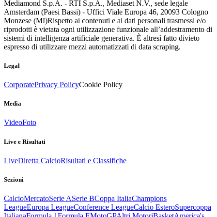
Mediamond S.p.A. - RTI S.p.A., Mediaset N.V., sede legale
Amsterdam (Paesi Bassi) - Uffici Viale Europa 46, 20093 Cologno
Monzese (MI)
Rispetto ai contenuti e ai dati personali trasmessi e/o
riprodotti è vietata ogni utilizzazione funzionale all’addestramento di
sistemi di intelligenza artificiale generativa. È altresì fatto divieto
espresso di utilizzare mezzi automatizzati di data scraping.
Legal
Corporate
Privacy Policy
Cookie Policy
Media
Video
Foto
Live e Risultati
Live
Diretta Calcio
Risultati e Classifiche
Sezioni
Calcio
Mercato
Serie A
Serie B
Coppa Italia
Champions
League
Europa League
Conference League
Calcio Estero
Supercoppa
Italiana
Formula 1
Formula E
MotoGP
Altri Motori
Basket
America's