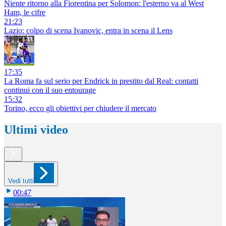
Niente ritorno alla Fiorentina per Solomon: l'esterno va al West
Ham, le cifre
21:23
Lazio: colpo di scena Ivanovic, entra in scena il Lens
17:35
La Roma fa sul serio per Endrick in prestito dal Real: contatti
continui con il suo entourage
15:32
Torino, ecco gli obiettivi per chiudere il mercato
Ultimi video
Vedi tutti
00:47