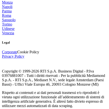
Monza
Napoli
Parma
Roma
Sassuolo
Torino
Udinese
Venezia
Legal
Corporate
Cookie Policy
Privacy Policy
Copyright © 1999-
2026
RTI S.p.A. Business Digital - P.Iva
03976881007 - Tutti i diritti riservati - Per la pubblicità Mediamond
S.p.A. - RTI S.p.A., Mediaset N.V., sede legale Amsterdam (Paesi
Bassi) - Uffici Viale Europa 46, 20093 Cologno Monzese (MI)
Rispetto ai contenuti e ai dati personali trasmessi e/o riprodotti è
vietata ogni utilizzazione funzionale all’addestramento di sistemi di
intelligenza artificiale generativa. È altresì fatto divieto espresso di
utilizzare mezzi automatizzati di data scraping.