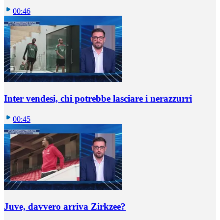
00:46
Inter vendesi, chi potrebbe lasciare i nerazzurri
00:45
Juve, davvero arriva Zirkzee?