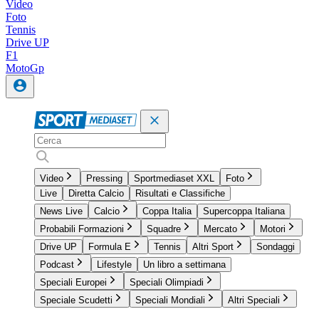
Video
Foto
Tennis
Drive UP
F1
MotoGp
Video
Pressing
Sportmediaset XXL
Foto
Live
Diretta Calcio
Risultati e Classifiche
News Live
Calcio
Coppa Italia
Supercoppa Italiana
Probabili Formazioni
Squadre
Mercato
Motori
Drive UP
Formula E
Tennis
Altri Sport
Sondaggi
Podcast
Lifestyle
Un libro a settimana
Speciali Europei
Speciali Olimpiadi
Speciale Scudetti
Speciali Mondiali
Altri Speciali