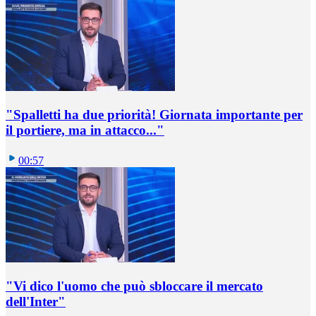
"Spalletti ha due priorità! Giornata importante per
il portiere, ma in attacco..."
00:57
"Vi dico l'uomo che può sbloccare il mercato
dell'Inter"