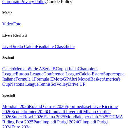
Corporate
Privacy Policy
Cookie Policy
Media
Video
Foto
Live e Risultati
Live
Diretta Calcio
Risultati e Classifiche
Sezioni
Calcio
Mercato
Serie A
Serie B
Coppa Italia
Champions
League
Europa League
Conference League
Calcio Estero
Supercoppa
Italiana
Formula 1
Formula E
MotoGP
Altri Motori
Basket
America's
Cup
Nations League
Tennis
Sci
Volley
Drive UP
Speciali
Mondiali 2026
Roland Garros 2026
Sportmediaset Live Riccione
2026
Scudetto Inter 2026
Olimpiadi Invernali Milano Cortina
2026
Super Bowl 2026
Eicma 2025
Mondiale per club 2025
EICMA
Riding Fest 2025
Paralimpiadi Parigi 2024
Olimpiadi Parigi
2024
Euro 2024