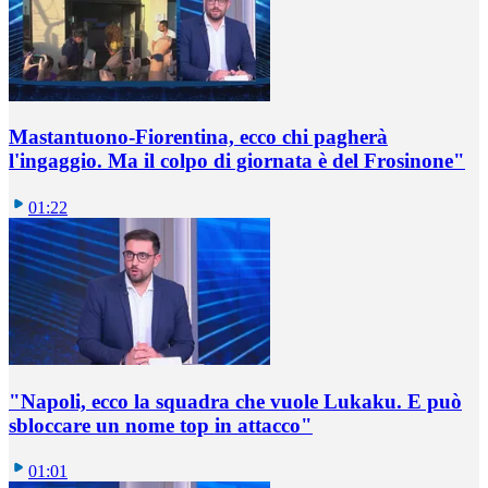
Mastantuono-Fiorentina, ecco chi pagherà
l'ingaggio. Ma il colpo di giornata è del Frosinone"
01:22
"Napoli, ecco la squadra che vuole Lukaku. E può
sbloccare un nome top in attacco"
01:01