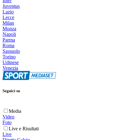
Inter
Juventus
Lazio
Lecce
Milan
Monza
Napoli
Parma
Roma
Sassuolo
Torino
Udinese
Venezia
Seguici su
Media
Video
Foto
Live e Risultati
Live
Diretta Calcio