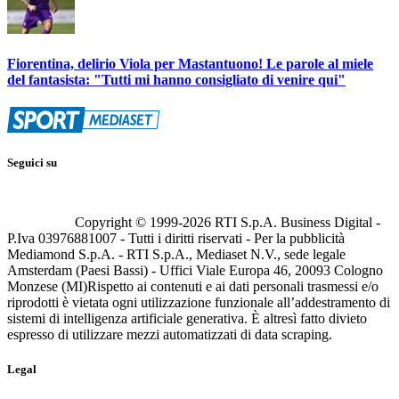
Fiorentina, delirio Viola per Mastantuono! Le parole al miele
del fantasista: "Tutti mi hanno consigliato di venire qui"
Seguici su
Copyright © 1999-
2026
RTI S.p.A. Business Digital -
P.Iva 03976881007 - Tutti i diritti riservati - Per la pubblicità
Mediamond S.p.A. - RTI S.p.A., Mediaset N.V., sede legale
Amsterdam (Paesi Bassi) - Uffici Viale Europa 46, 20093 Cologno
Monzese (MI)
Rispetto ai contenuti e ai dati personali trasmessi e/o
riprodotti è vietata ogni utilizzazione funzionale all’addestramento di
sistemi di intelligenza artificiale generativa. È altresì fatto divieto
espresso di utilizzare mezzi automatizzati di data scraping.
Legal