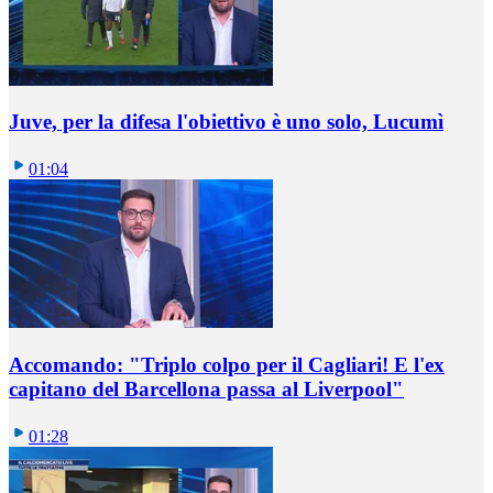
Juve, per la difesa l'obiettivo è uno solo, Lucumì
01:04
Accomando: "Triplo colpo per il Cagliari! E l'ex
capitano del Barcellona passa al Liverpool"
01:28