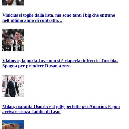
Vinicius si toglie dalla lista, ma sono tanti i big che entrano
nell’ultimo anno di contratto…
Vlahovic, la porta Juve non si è riaperta: intreccio Turchia-
Spagna per prendere Dusan a zero
Milan, rispunta Osorio: è il jolly perfetto per Amorim. E può
arrivare senza l'addio di Leao