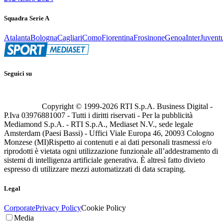
Squadra Serie A
Atalanta
Bologna
Cagliari
Como
Fiorentina
Frosinone
Genoa
Inter
Juvent
Seguici su
Copyright © 1999-
2026
RTI S.p.A. Business Digital -
P.Iva 03976881007 - Tutti i diritti riservati - Per la pubblicità
Mediamond S.p.A. - RTI S.p.A., Mediaset N.V., sede legale
Amsterdam (Paesi Bassi) - Uffici Viale Europa 46, 20093 Cologno
Monzese (MI)
Rispetto ai contenuti e ai dati personali trasmessi e/o
riprodotti è vietata ogni utilizzazione funzionale all’addestramento di
sistemi di intelligenza artificiale generativa. È altresì fatto divieto
espresso di utilizzare mezzi automatizzati di data scraping.
Legal
Corporate
Privacy Policy
Cookie Policy
Media