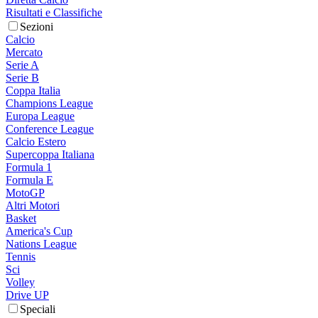
Risultati e Classifiche
Sezioni
Calcio
Mercato
Serie A
Serie B
Coppa Italia
Champions League
Europa League
Conference League
Calcio Estero
Supercoppa Italiana
Formula 1
Formula E
MotoGP
Altri Motori
Basket
America's Cup
Nations League
Tennis
Sci
Volley
Drive UP
Speciali