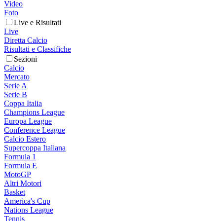
Video
Foto
Live e Risultati
Live
Diretta Calcio
Risultati e Classifiche
Sezioni
Calcio
Mercato
Serie A
Serie B
Coppa Italia
Champions League
Europa League
Conference League
Calcio Estero
Supercoppa Italiana
Formula 1
Formula E
MotoGP
Altri Motori
Basket
America's Cup
Nations League
Tennis