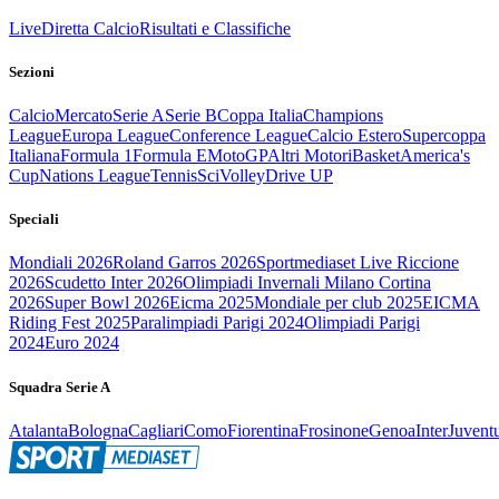
Live
Diretta Calcio
Risultati e Classifiche
Sezioni
Calcio
Mercato
Serie A
Serie B
Coppa Italia
Champions
League
Europa League
Conference League
Calcio Estero
Supercoppa
Italiana
Formula 1
Formula E
MotoGP
Altri Motori
Basket
America's
Cup
Nations League
Tennis
Sci
Volley
Drive UP
Speciali
Mondiali 2026
Roland Garros 2026
Sportmediaset Live Riccione
2026
Scudetto Inter 2026
Olimpiadi Invernali Milano Cortina
2026
Super Bowl 2026
Eicma 2025
Mondiale per club 2025
EICMA
Riding Fest 2025
Paralimpiadi Parigi 2024
Olimpiadi Parigi
2024
Euro 2024
Squadra Serie A
Atalanta
Bologna
Cagliari
Como
Fiorentina
Frosinone
Genoa
Inter
Juvent