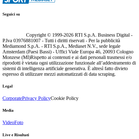
Seguici su
Copyright © 1999-
2026
RTI S.p.A. Business Digital -
P.Iva 03976881007 - Tutti i diritti riservati - Per la pubblicità
Mediamond S.p.A. - RTI S.p.A., Mediaset N.V., sede legale
Amsterdam (Paesi Bassi) - Uffici Viale Europa 46, 20093 Cologno
Monzese (MI)
Rispetto ai contenuti e ai dati personali trasmessi e/o
riprodotti è vietata ogni utilizzazione funzionale all’addestramento di
sistemi di intelligenza artificiale generativa. È altresì fatto divieto
espresso di utilizzare mezzi automatizzati di data scraping.
Legal
Corporate
Privacy Policy
Cookie Policy
Media
Video
Foto
Live e Risultati