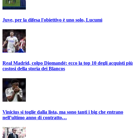
Juve, per la difesa l'obiettivo è uno solo, Lucumì
Real Madrid, colpo Diomandé: ecco la top 10 degli acquisti più
costosi della storia dei Blancos
Vinicius si toglie dalla lista, ma sono tanti i big che entrano
nell’ultimo anno di contratto…