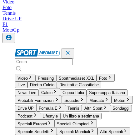
Video
Foto
Tennis
Drive UP
F1
MotoGp
Video
Pressing
Sportmediaset XXL
Foto
Live
Diretta Calcio
Risultati e Classifiche
News Live
Calcio
Coppa Italia
Supercoppa Italiana
Probabili Formazioni
Squadre
Mercato
Motori
Drive UP
Formula E
Tennis
Altri Sport
Sondaggi
Podcast
Lifestyle
Un libro a settimana
Speciali Europei
Speciali Olimpiadi
Speciale Scudetti
Speciali Mondiali
Altri Speciali