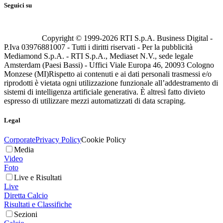
Seguici su
Copyright © 1999-
2026
RTI S.p.A. Business Digital -
P.Iva 03976881007 - Tutti i diritti riservati - Per la pubblicità
Mediamond S.p.A. - RTI S.p.A., Mediaset N.V., sede legale
Amsterdam (Paesi Bassi) - Uffici Viale Europa 46, 20093 Cologno
Monzese (MI)
Rispetto ai contenuti e ai dati personali trasmessi e/o
riprodotti è vietata ogni utilizzazione funzionale all’addestramento di
sistemi di intelligenza artificiale generativa. È altresì fatto divieto
espresso di utilizzare mezzi automatizzati di data scraping.
Legal
Corporate
Privacy Policy
Cookie Policy
Media
Video
Foto
Live e Risultati
Live
Diretta Calcio
Risultati e Classifiche
Sezioni