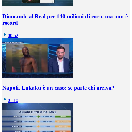
Diomande al Real per 140 milioni di euro, ma non è
record
00:52
Napoli, Lukaku è un caso: se parte chi arriva?
01:10