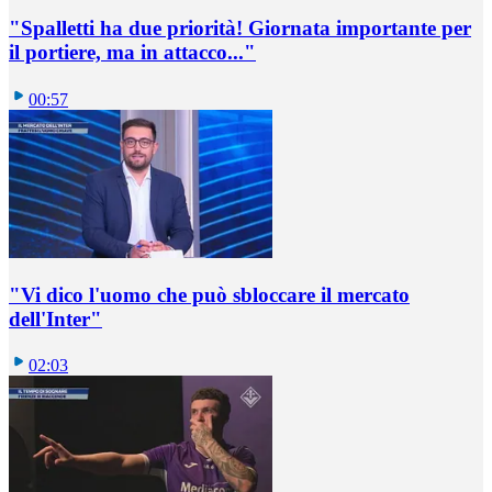
"Spalletti ha due priorità! Giornata importante per
il portiere, ma in attacco..."
00:57
"Vi dico l'uomo che può sbloccare il mercato
dell'Inter"
02:03