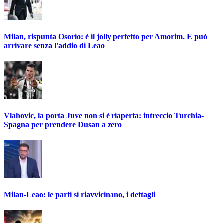
Milan, rispunta Osorio: è il jolly perfetto per Amorim. E può
arrivare senza l'addio di Leao
Vlahovic, la porta Juve non si è riaperta: intreccio Turchia-
Spagna per prendere Dusan a zero
Milan-Leao: le parti si riavvicinano, i dettagli