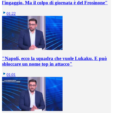
l'ingaggio. Ma il colpo di giornata è del Frosinone"
01:22
"Napoli, ecco la squadra che vuole Lukaku. E può
sbloccare un nome top in attacco"
01:01