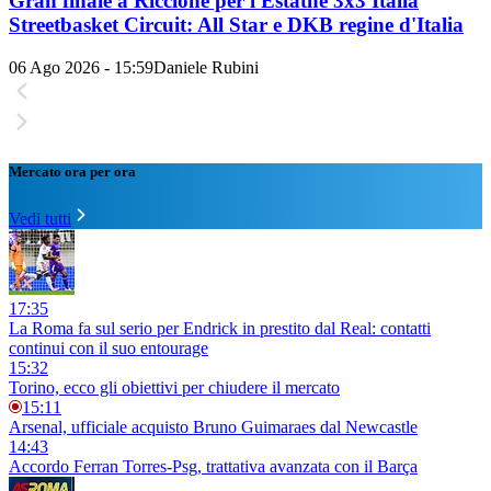
Gran finale a Riccione per l'Estathé 3x3 Italia
Streetbasket Circuit: All Star e DKB regine d'Italia
06 Ago 2026 - 15:59
Daniele Rubini
Mercato ora per ora
Vedi tutti
17:35
La Roma fa sul serio per Endrick in prestito dal Real: contatti
continui con il suo entourage
15:32
Torino, ecco gli obiettivi per chiudere il mercato
15:11
Arsenal, ufficiale acquisto Bruno Guimaraes dal Newcastle
14:43
Accordo Ferran Torres-Psg, trattativa avanzata con il Barça