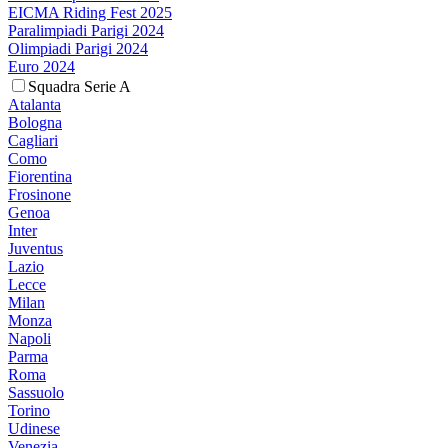
EICMA Riding Fest 2025
Paralimpiadi Parigi 2024
Olimpiadi Parigi 2024
Euro 2024
Squadra Serie A
Atalanta
Bologna
Cagliari
Como
Fiorentina
Frosinone
Genoa
Inter
Juventus
Lazio
Lecce
Milan
Monza
Napoli
Parma
Roma
Sassuolo
Torino
Udinese
Venezia