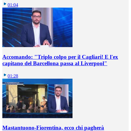
01:04
Accomando: "Triplo colpo per il Cagliari! E l'ex
capitano del Barcellona passa al Liverpool"
01:28
Mastantuono-Fiorentina, ecco chi pagherà