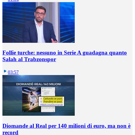
Follie turche: nessuno in Serie A guadagna quanto
Salah al Trabzonspor
03:57
Diomande al Real per 140 milioni di euro, ma non è
record