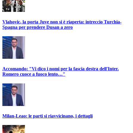
Vlahovic, la porta Juve non si è riaperta: intreccio Turchia-
Spagna per prendere Dusan a zero
Accomando: "Vi dico i nomi per la fascia destra dell'Inter.
Romero cuoce a fuoco lento…"
Milan-Leao: le parti si riavvicinano, i dettagli