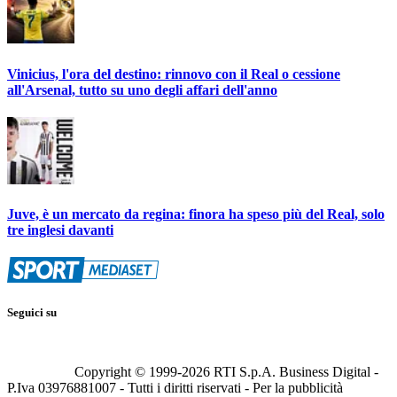
Vinicius, l'ora del destino: rinnovo con il Real o cessione
all'Arsenal, tutto su uno degli affari dell'anno
Juve, è un mercato da regina: finora ha speso più del Real, solo
tre inglesi davanti
Seguici su
Copyright © 1999-
2026
RTI S.p.A. Business Digital -
P.Iva 03976881007 - Tutti i diritti riservati - Per la pubblicità