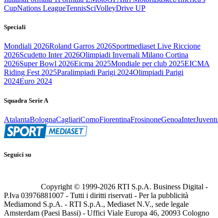
Cup
Nations League
Tennis
Sci
Volley
Drive UP
Speciali
Mondiali 2026
Roland Garros 2026
Sportmediaset Live Riccione
2026
Scudetto Inter 2026
Olimpiadi Invernali Milano Cortina
2026
Super Bowl 2026
Eicma 2025
Mondiale per club 2025
EICMA
Riding Fest 2025
Paralimpiadi Parigi 2024
Olimpiadi Parigi
2024
Euro 2024
Squadra Serie A
Atalanta
Bologna
Cagliari
Como
Fiorentina
Frosinone
Genoa
Inter
Juvent
Seguici su
Copyright © 1999-
2026
RTI S.p.A. Business Digital -
P.Iva 03976881007 - Tutti i diritti riservati - Per la pubblicità
Mediamond S.p.A. - RTI S.p.A., Mediaset N.V., sede legale
Amsterdam (Paesi Bassi) - Uffici Viale Europa 46, 20093 Cologno