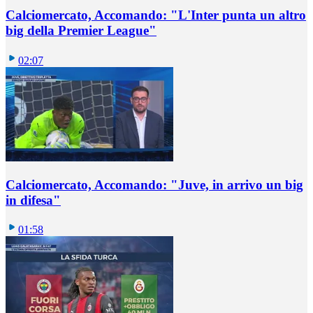
Calciomercato, Accomando: "L'Inter punta un altro
big della Premier League"
02:07
Calciomercato, Accomando: "Juve, in arrivo un big
in difesa"
01:58