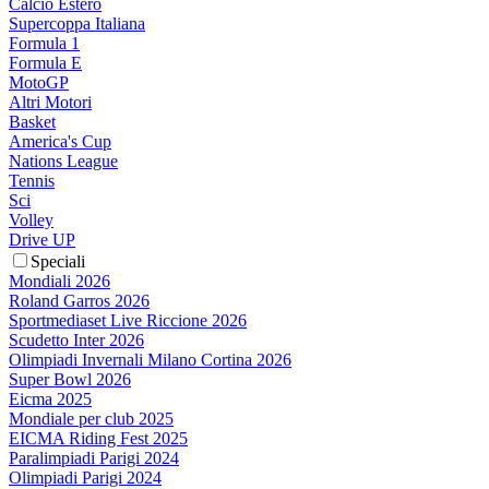
Calcio Estero
Supercoppa Italiana
Formula 1
Formula E
MotoGP
Altri Motori
Basket
America's Cup
Nations League
Tennis
Sci
Volley
Drive UP
Speciali
Mondiali 2026
Roland Garros 2026
Sportmediaset Live Riccione 2026
Scudetto Inter 2026
Olimpiadi Invernali Milano Cortina 2026
Super Bowl 2026
Eicma 2025
Mondiale per club 2025
EICMA Riding Fest 2025
Paralimpiadi Parigi 2024
Olimpiadi Parigi 2024