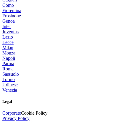
Como
Fiorentina
Frosinone
Genoa
Inter
Juventus
Lazio
Lecce
Milan
Monza
Napoli
Parma
Roma
Sassuolo
Torino
Udinese
Venezia
Legal
Corporate
Cookie Policy
Privacy Policy