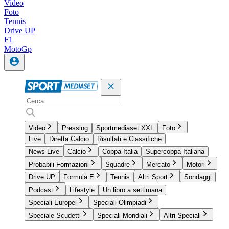
Video
Foto
Tennis
Drive UP
F1
MotoGp
Video
Pressing
Sportmediaset XXL
Foto
Live
Diretta Calcio
Risultati e Classifiche
News Live
Calcio
Coppa Italia
Supercoppa Italiana
Probabili Formazioni
Squadre
Mercato
Motori
Drive UP
Formula E
Tennis
Altri Sport
Sondaggi
Podcast
Lifestyle
Un libro a settimana
Speciali Europei
Speciali Olimpiadi
Speciale Scudetti
Speciali Mondiali
Altri Speciali