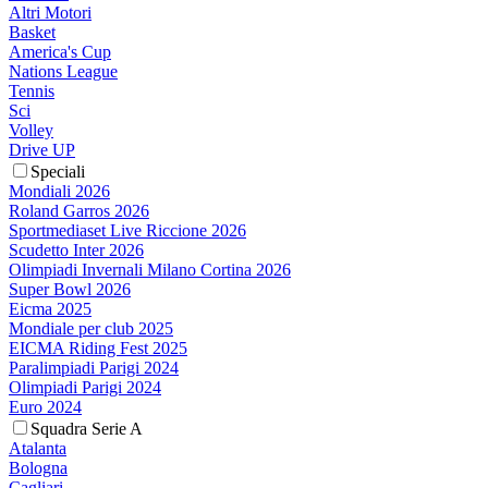
Altri Motori
Basket
America's Cup
Nations League
Tennis
Sci
Volley
Drive UP
Speciali
Mondiali 2026
Roland Garros 2026
Sportmediaset Live Riccione 2026
Scudetto Inter 2026
Olimpiadi Invernali Milano Cortina 2026
Super Bowl 2026
Eicma 2025
Mondiale per club 2025
EICMA Riding Fest 2025
Paralimpiadi Parigi 2024
Olimpiadi Parigi 2024
Euro 2024
Squadra Serie A
Atalanta
Bologna
Cagliari