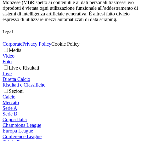
Monzese (MI)
Rispetto ai contenuti e ai dati personali trasmessi e/o
riprodotti è vietata ogni utilizzazione funzionale all’addestramento di
sistemi di intelligenza artificiale generativa. È altresì fatto divieto
espresso di utilizzare mezzi automatizzati di data scraping.
Legal
Corporate
Privacy Policy
Cookie Policy
Media
Video
Foto
Live e Risultati
Live
Diretta Calcio
Risultati e Classifiche
Sezioni
Calcio
Mercato
Serie A
Serie B
Coppa Italia
Champions League
Europa League
Conference League