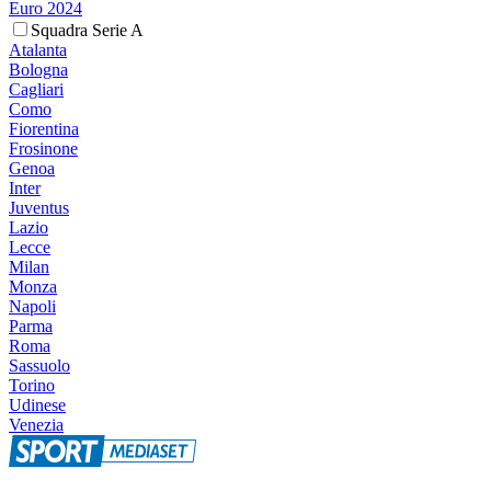
Euro 2024
Squadra Serie A
Atalanta
Bologna
Cagliari
Como
Fiorentina
Frosinone
Genoa
Inter
Juventus
Lazio
Lecce
Milan
Monza
Napoli
Parma
Roma
Sassuolo
Torino
Udinese
Venezia