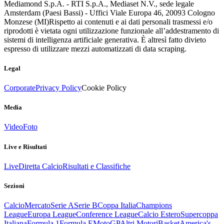
Mediamond S.p.A. - RTI S.p.A., Mediaset N.V., sede legale
Amsterdam (Paesi Bassi) - Uffici Viale Europa 46, 20093 Cologno
Monzese (MI)
Rispetto ai contenuti e ai dati personali trasmessi e/o
riprodotti è vietata ogni utilizzazione funzionale all’addestramento di
sistemi di intelligenza artificiale generativa. È altresì fatto divieto
espresso di utilizzare mezzi automatizzati di data scraping.
Legal
Corporate
Privacy Policy
Cookie Policy
Media
Video
Foto
Live e Risultati
Live
Diretta Calcio
Risultati e Classifiche
Sezioni
Calcio
Mercato
Serie A
Serie B
Coppa Italia
Champions
League
Europa League
Conference League
Calcio Estero
Supercoppa
Italiana
Formula 1
Formula E
MotoGP
Altri Motori
Basket
America's