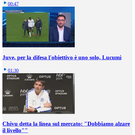
00:47
Juve, per la difesa l'obiettivo è uno solo, Lucumì
01:30
Chivu detta la linea sul mercato: "Dobbiamo alzare
il livello""