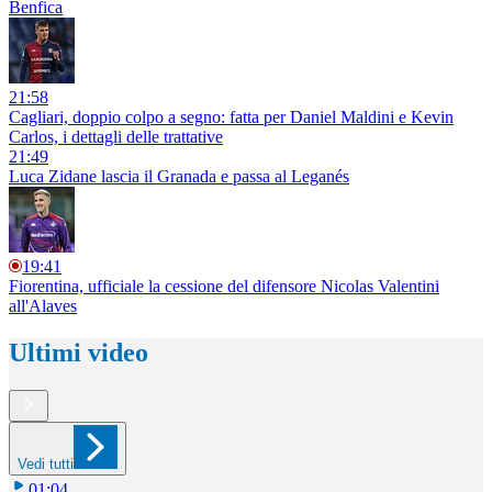
Benfica
21:58
Cagliari, doppio colpo a segno: fatta per Daniel Maldini e Kevin
Carlos, i dettagli delle trattative
21:49
Luca Zidane lascia il Granada e passa al Leganés
19:41
Fiorentina, ufficiale la cessione del difensore Nicolas Valentini
all'Alaves
Ultimi video
Vedi tutti
01:04