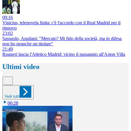
09:16
Vinicius, telenovela finita: c'è l'accordo con il Real Madrid per il
rinnovo
23:02
Sassuolo, Aquilani: "Mercato? Mi fido della società, ma in difesa
non ho neanche un titolare"
21:49
Ruggeri lascia l'Atletico Madrid: vicino il passaggio all'Aston Villa
Ultimi video
Vedi tutti
00:28