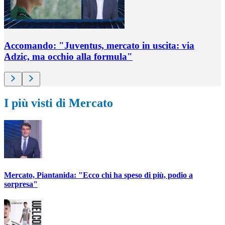
Accomando: "Juventus, mercato in uscita: via
Adzic, ma occhio alla formula"
I più visti di Mercato
Mercato, Piantanida: "Ecco chi ha speso di più, podio a
sorpresa"