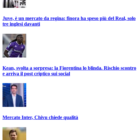
Juve, è un mercato da regina: finora ha speso più del Real, solo
tre inglesi davanti
Kean, svolta a sorpresa: la Fiorentina lo blinda. Rischio scontro
e arriva il post criptico sui social
Mercato Inter, Chivu chiede qualità