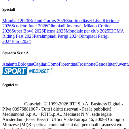
Speciali
Mondiali 2026
Roland Garros 2026
Sportmediaset Live Riccione
2026
Scudetto Inter 2026
Olimpiadi Invernali Milano Cortina
2026
Super Bowl 2026
Eicma 2025
Mondiale per club 2025
EICMA
Riding Fest 2025
Paralimpiadi Parigi 2024
Olimpiadi Parigi
2024
Euro 2024
Squadra Serie A
Atalanta
Bologna
Cagliari
Como
Fiorentina
Frosinone
Genoa
Inter
Juvent
Seguici su
Copyright © 1999-
2026
RTI S.p.A. Business Digital -
P.Iva 03976881007 - Tutti i diritti riservati - Per la pubblicità
Mediamond S.p.A. - RTI S.p.A., Mediaset N.V., sede legale
Amsterdam (Paesi Bassi) - Uffici Viale Europa 46, 20093 Cologno
Monzese (MI)
Rispetto ai contenuti e ai dati personali trasmessi e/o