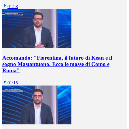
01:58
Accomando: "Fiorentina, il futuro di Kean e il
sogno Mastantuono. Ecco le mosse di Como e
Roma"
01:15