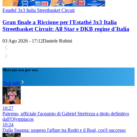
Estathé 3x3 Italia Streetbasket Circuit
Gran finale a Riccione per l'Estathé 3x3 Italia
Streetbasket Circuit: All Star e DKB regine d'Italia
03 Ago 2026 - 17:12
Daniele Rubini
Mercato ora per ora
Vedi tutti
10:27
Palermo, ufficiale l'acquisto di Gabriel Strefezza a titolo definitivo
dall'Olympiacos
10:24
Dalla Spagna: sospeso l'affare tra Rodri e il Real, cos'è successo