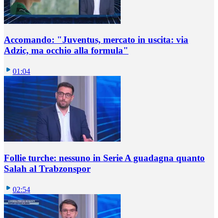
Accomando: "Juventus, mercato in uscita: via
Adzic, ma occhio alla formula"
01:04
Follie turche: nessuno in Serie A guadagna quanto
Salah al Trabzonspor
02:54