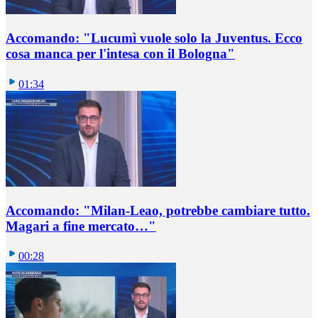
Accomando: "Lucumì vuole solo la Juventus. Ecco
cosa manca per l'intesa con il Bologna"
01:34
Accomando: "Milan-Leao, potrebbe cambiare tutto.
Magari a fine mercato…"
00:28