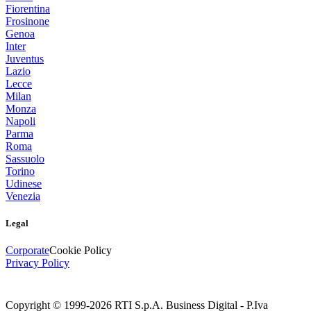
Fiorentina
Frosinone
Genoa
Inter
Juventus
Lazio
Lecce
Milan
Monza
Napoli
Parma
Roma
Sassuolo
Torino
Udinese
Venezia
Legal
Corporate
Cookie Policy
Privacy Policy
Copyright © 1999-
2026
RTI S.p.A. Business Digital - P.Iva