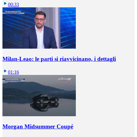
00:33
Milan-Leao: le parti si riavvicinano, i dettagli
01:16
Morgan Midsummer Coupé