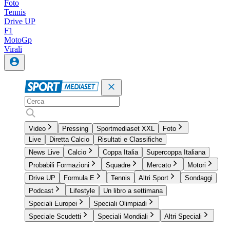
Foto
Tennis
Drive UP
F1
MotoGp
Virali
Video
Pressing
Sportmediaset XXL
Foto
Live
Diretta Calcio
Risultati e Classifiche
News Live
Calcio
Coppa Italia
Supercoppa Italiana
Probabili Formazioni
Squadre
Mercato
Motori
Drive UP
Formula E
Tennis
Altri Sport
Sondaggi
Podcast
Lifestyle
Un libro a settimana
Speciali Europei
Speciali Olimpiadi
Speciale Scudetti
Speciali Mondiali
Altri Speciali