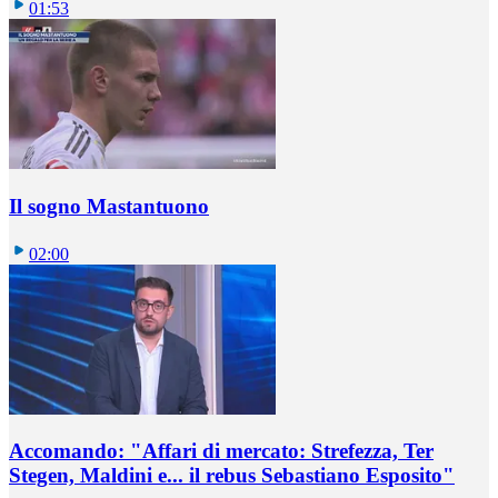
01:53
Il sogno Mastantuono
02:00
Accomando: "Affari di mercato: Strefezza, Ter
Stegen, Maldini e... il rebus Sebastiano Esposito"