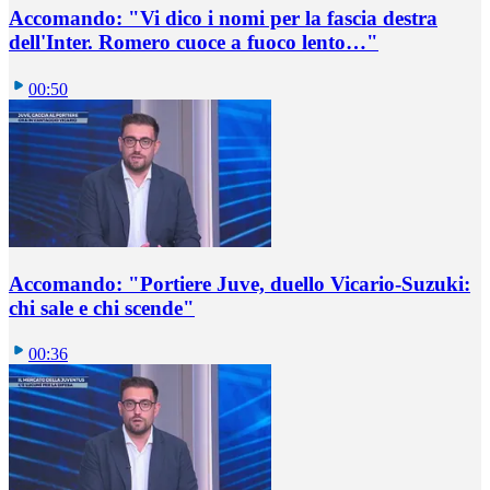
Accomando: "Vi dico i nomi per la fascia destra
dell'Inter. Romero cuoce a fuoco lento…"
00:50
Accomando: "Portiere Juve, duello Vicario-Suzuki:
chi sale e chi scende"
00:36