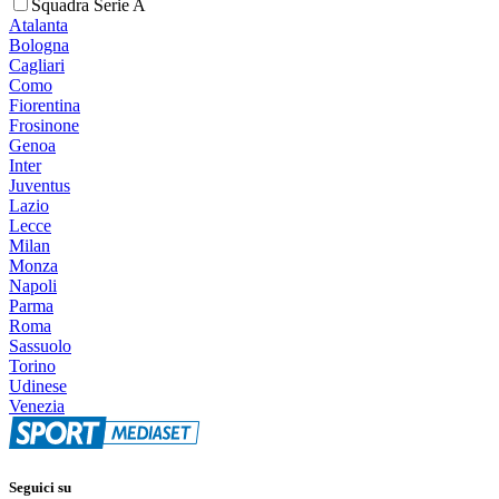
Squadra Serie A
Atalanta
Bologna
Cagliari
Como
Fiorentina
Frosinone
Genoa
Inter
Juventus
Lazio
Lecce
Milan
Monza
Napoli
Parma
Roma
Sassuolo
Torino
Udinese
Venezia
Seguici su