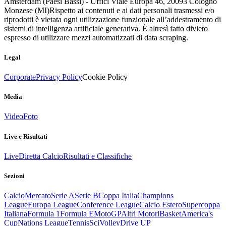
Amsterdam (Paesi Bassi) - Uffici Viale Europa 46, 20093 Cologno
Monzese (MI)
Rispetto ai contenuti e ai dati personali trasmessi e/o
riprodotti è vietata ogni utilizzazione funzionale all’addestramento di
sistemi di intelligenza artificiale generativa. È altresì fatto divieto
espresso di utilizzare mezzi automatizzati di data scraping.
Legal
Corporate
Privacy Policy
Cookie Policy
Media
Video
Foto
Live e Risultati
Live
Diretta Calcio
Risultati e Classifiche
Sezioni
Calcio
Mercato
Serie A
Serie B
Coppa Italia
Champions
League
Europa League
Conference League
Calcio Estero
Supercoppa
Italiana
Formula 1
Formula E
MotoGP
Altri Motori
Basket
America's
Cup
Nations League
Tennis
Sci
Volley
Drive UP