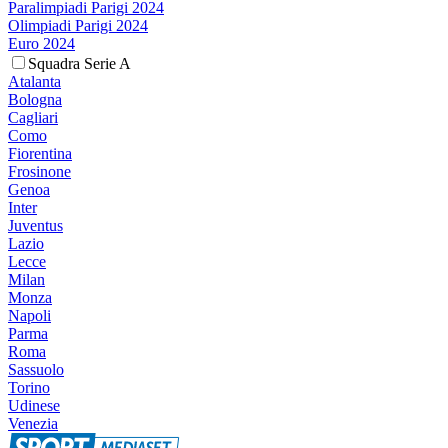
Paralimpiadi Parigi 2024
Olimpiadi Parigi 2024
Euro 2024
Squadra Serie A
Atalanta
Bologna
Cagliari
Como
Fiorentina
Frosinone
Genoa
Inter
Juventus
Lazio
Lecce
Milan
Monza
Napoli
Parma
Roma
Sassuolo
Torino
Udinese
Venezia