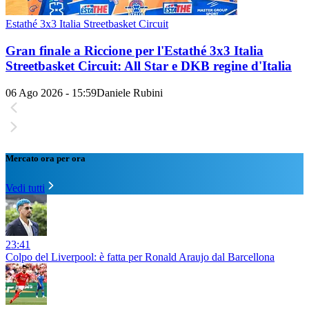
Estathé 3x3 Italia Streetbasket Circuit
Gran finale a Riccione per l'Estathé 3x3 Italia
Streetbasket Circuit: All Star e DKB regine d'Italia
06 Ago 2026 - 15:59
Daniele Rubini
Mercato ora per ora
Vedi tutti
23:41
Colpo del Liverpool: è fatta per Ronald Araujo dal Barcellona