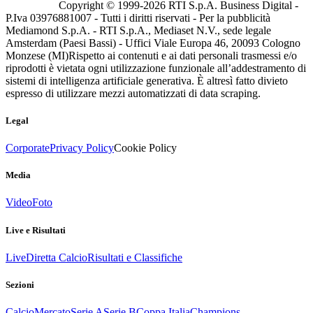
Copyright © 1999-
2026
RTI S.p.A. Business Digital -
P.Iva 03976881007 - Tutti i diritti riservati - Per la pubblicità
Mediamond S.p.A. - RTI S.p.A., Mediaset N.V., sede legale
Amsterdam (Paesi Bassi) - Uffici Viale Europa 46, 20093 Cologno
Monzese (MI)
Rispetto ai contenuti e ai dati personali trasmessi e/o
riprodotti è vietata ogni utilizzazione funzionale all’addestramento di
sistemi di intelligenza artificiale generativa. È altresì fatto divieto
espresso di utilizzare mezzi automatizzati di data scraping.
Legal
Corporate
Privacy Policy
Cookie Policy
Media
Video
Foto
Live e Risultati
Live
Diretta Calcio
Risultati e Classifiche
Sezioni
Calcio
Mercato
Serie A
Serie B
Coppa Italia
Champions