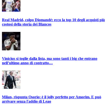
Real Madrid, colpo Diomandé: ecco la top 10 degli acquisti più
costosi della storia dei Blancos
Vinicius si toglie dalla lista, ma sono tanti i big che entrano
nell’ultimo anno di contratto…
Milan, rispunta Osorio: è il jolly perfetto per Amorim. E può
arrivare senza l'addio di Leao