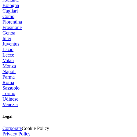
Bologna
Cagliari
Como
Fiorentina
Frosinone
Genoa
Inter
Juventus
Lazio
Lecce
Milan
Monza
Napoli
Parma
Roma
Sassuolo
Torino
Udinese
Venezia
Legal
Corporate
Cookie Policy
Privacy Policy