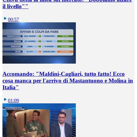
il livello""
00:57
Accomando: "Maldini-Cagliari, tutto fatto! Ecco
cosa manca per l'arrivo di Mastantuono e Molina in
Italia"
01:09