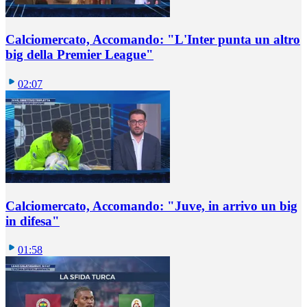
Calciomercato, Accomando: "L'Inter punta un altro
big della Premier League"
02:07
Calciomercato, Accomando: "Juve, in arrivo un big
in difesa"
01:58