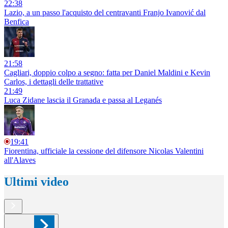
22:38
Lazio, a un passo l'acquisto del centravanti Franjo Ivanović dal
Benfica
21:58
Cagliari, doppio colpo a segno: fatta per Daniel Maldini e Kevin
Carlos, i dettagli delle trattative
21:49
Luca Zidane lascia il Granada e passa al Leganés
19:41
Fiorentina, ufficiale la cessione del difensore Nicolas Valentini
all'Alaves
Ultimi video