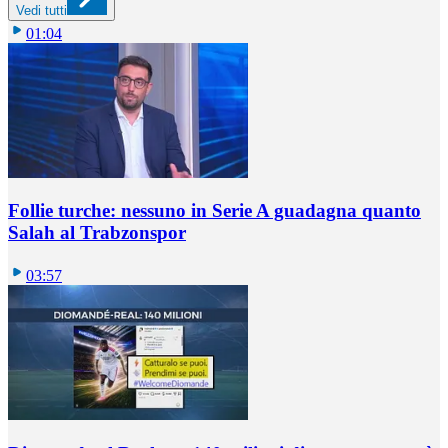
Vedi tutti
01:04
Follie turche: nessuno in Serie A guadagna quanto
Salah al Trabzonspor
03:57