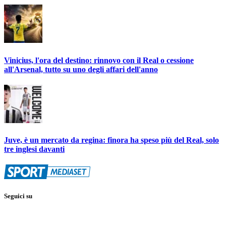
Vinicius, l'ora del destino: rinnovo con il Real o cessione
all'Arsenal, tutto su uno degli affari dell'anno
Juve, è un mercato da regina: finora ha speso più del Real, solo
tre inglesi davanti
Seguici su