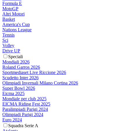
Formula E
MotoGP
Altri Motori
Basket
America's Cup
Nations League
Tennis
Sci
Volley
Drive UP
Speciali
Mondiali 2026
Roland Garros 2026
Sportmediaset Live Riccione 2026
Scudetto Inter 2026
Olimpiadi Invernali Milano Cortina 2026
Super Bowl 2026
Eicma 2025
Mondiale per club 2025
EICMA Riding Fest 2025
Paralimpiadi Parigi 2024
Olimpiadi Parigi 2024
Euro 2024
Squadra Serie A
Atalanta