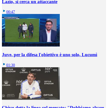
Lazio, si cerca un attaccante
00:47
Juve, per la difesa l'obiettivo è uno solo, Lucumì
01:30
Chivu detta la linea sul mercato: "Dobbiamo alzare