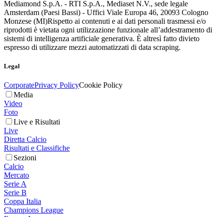
Mediamond S.p.A. - RTI S.p.A., Mediaset N.V., sede legale
Amsterdam (Paesi Bassi) - Uffici Viale Europa 46, 20093 Cologno
Monzese (MI)
Rispetto ai contenuti e ai dati personali trasmessi e/o
riprodotti è vietata ogni utilizzazione funzionale all’addestramento di
sistemi di intelligenza artificiale generativa. È altresì fatto divieto
espresso di utilizzare mezzi automatizzati di data scraping.
Legal
Corporate
Privacy Policy
Cookie Policy
Media
Video
Foto
Live e Risultati
Live
Diretta Calcio
Risultati e Classifiche
Sezioni
Calcio
Mercato
Serie A
Serie B
Coppa Italia
Champions League