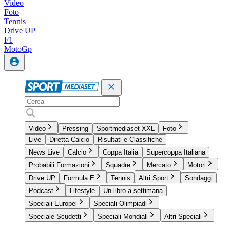
Video
Foto
Tennis
Drive UP
F1
MotoGp
Video
Pressing
Sportmediaset XXL
Foto
Live
Diretta Calcio
Risultati e Classifiche
News Live
Calcio
Coppa Italia
Supercoppa Italiana
Probabili Formazioni
Squadre
Mercato
Motori
Drive UP
Formula E
Tennis
Altri Sport
Sondaggi
Podcast
Lifestyle
Un libro a settimana
Speciali Europei
Speciali Olimpiadi
Speciale Scudetti
Speciali Mondiali
Altri Speciali