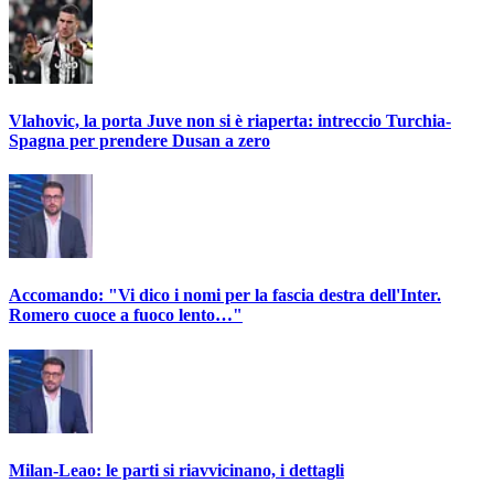
Vlahovic, la porta Juve non si è riaperta: intreccio Turchia-
Spagna per prendere Dusan a zero
Accomando: "Vi dico i nomi per la fascia destra dell'Inter.
Romero cuoce a fuoco lento…"
Milan-Leao: le parti si riavvicinano, i dettagli