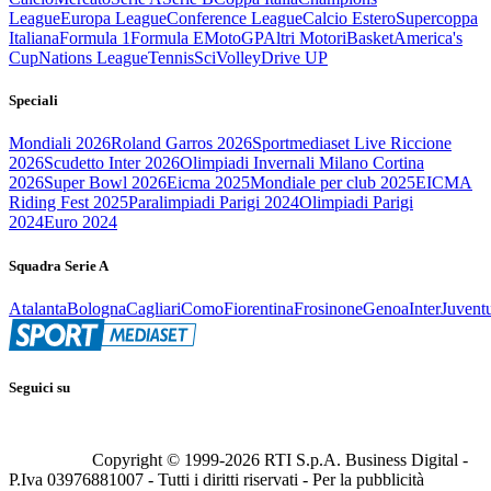
League
Europa League
Conference League
Calcio Estero
Supercoppa
Italiana
Formula 1
Formula E
MotoGP
Altri Motori
Basket
America's
Cup
Nations League
Tennis
Sci
Volley
Drive UP
Speciali
Mondiali 2026
Roland Garros 2026
Sportmediaset Live Riccione
2026
Scudetto Inter 2026
Olimpiadi Invernali Milano Cortina
2026
Super Bowl 2026
Eicma 2025
Mondiale per club 2025
EICMA
Riding Fest 2025
Paralimpiadi Parigi 2024
Olimpiadi Parigi
2024
Euro 2024
Squadra Serie A
Atalanta
Bologna
Cagliari
Como
Fiorentina
Frosinone
Genoa
Inter
Juvent
Seguici su
Copyright © 1999-
2026
RTI S.p.A. Business Digital -
P.Iva 03976881007 - Tutti i diritti riservati - Per la pubblicità