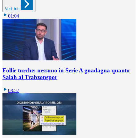
Vedi tutti
01:04
Follie turche: nessuno in Serie A guadagna quanto
Salah al Trabzonspor
03:57