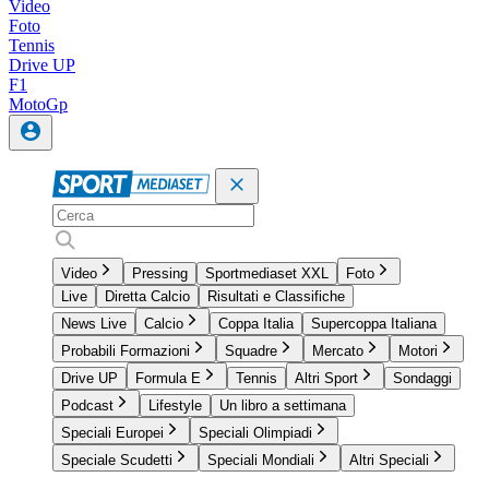
Video
Foto
Tennis
Drive UP
F1
MotoGp
Video
Pressing
Sportmediaset XXL
Foto
Live
Diretta Calcio
Risultati e Classifiche
News Live
Calcio
Coppa Italia
Supercoppa Italiana
Probabili Formazioni
Squadre
Mercato
Motori
Drive UP
Formula E
Tennis
Altri Sport
Sondaggi
Podcast
Lifestyle
Un libro a settimana
Speciali Europei
Speciali Olimpiadi
Speciale Scudetti
Speciali Mondiali
Altri Speciali