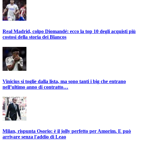
Real Madrid, colpo Diomandé: ecco la top 10 degli acquisti più
costosi della storia dei Blancos
Vinicius si toglie dalla lista, ma sono tanti i big che entrano
nell’ultimo anno di contratto…
Milan, rispunta Osorio: è il jolly perfetto per Amorim. E può
arrivare senza l'addio di Leao