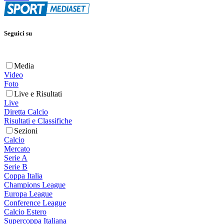
Seguici su
Media
Video
Foto
Live e Risultati
Live
Diretta Calcio
Risultati e Classifiche
Sezioni
Calcio
Mercato
Serie A
Serie B
Coppa Italia
Champions League
Europa League
Conference League
Calcio Estero
Supercoppa Italiana