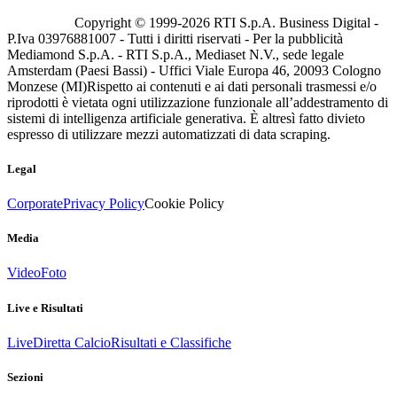
Copyright © 1999-
2026
RTI S.p.A. Business Digital -
P.Iva 03976881007 - Tutti i diritti riservati - Per la pubblicità
Mediamond S.p.A. - RTI S.p.A., Mediaset N.V., sede legale
Amsterdam (Paesi Bassi) - Uffici Viale Europa 46, 20093 Cologno
Monzese (MI)
Rispetto ai contenuti e ai dati personali trasmessi e/o
riprodotti è vietata ogni utilizzazione funzionale all’addestramento di
sistemi di intelligenza artificiale generativa. È altresì fatto divieto
espresso di utilizzare mezzi automatizzati di data scraping.
Legal
Corporate
Privacy Policy
Cookie Policy
Media
Video
Foto
Live e Risultati
Live
Diretta Calcio
Risultati e Classifiche
Sezioni