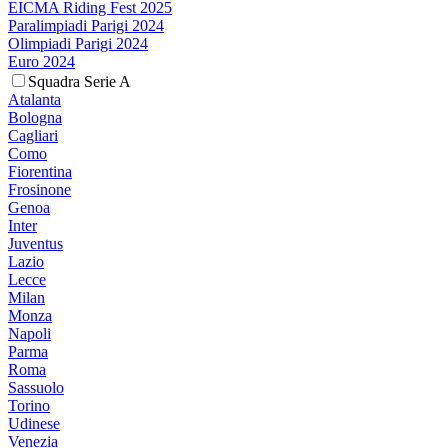
EICMA Riding Fest 2025
Paralimpiadi Parigi 2024
Olimpiadi Parigi 2024
Euro 2024
Squadra Serie A
Atalanta
Bologna
Cagliari
Como
Fiorentina
Frosinone
Genoa
Inter
Juventus
Lazio
Lecce
Milan
Monza
Napoli
Parma
Roma
Sassuolo
Torino
Udinese
Venezia