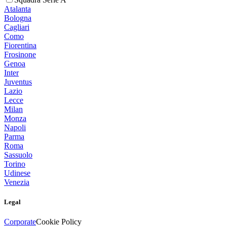
Atalanta
Bologna
Cagliari
Como
Fiorentina
Frosinone
Genoa
Inter
Juventus
Lazio
Lecce
Milan
Monza
Napoli
Parma
Roma
Sassuolo
Torino
Udinese
Venezia
Legal
Corporate
Cookie Policy