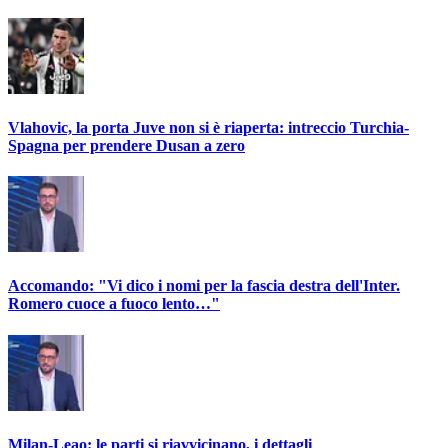
Vlahovic, la porta Juve non si è riaperta: intreccio Turchia-
Spagna per prendere Dusan a zero
Accomando: "Vi dico i nomi per la fascia destra dell'Inter.
Romero cuoce a fuoco lento…"
Milan-Leao: le parti si riavvicinano, i dettagli