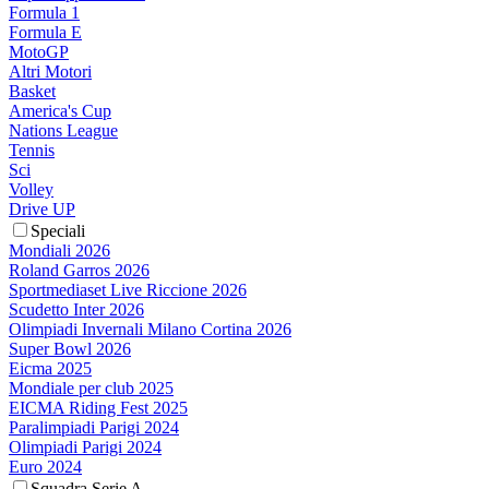
Formula 1
Formula E
MotoGP
Altri Motori
Basket
America's Cup
Nations League
Tennis
Sci
Volley
Drive UP
Speciali
Mondiali 2026
Roland Garros 2026
Sportmediaset Live Riccione 2026
Scudetto Inter 2026
Olimpiadi Invernali Milano Cortina 2026
Super Bowl 2026
Eicma 2025
Mondiale per club 2025
EICMA Riding Fest 2025
Paralimpiadi Parigi 2024
Olimpiadi Parigi 2024
Euro 2024
Squadra Serie A