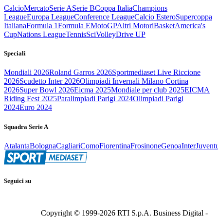
Calcio
Mercato
Serie A
Serie B
Coppa Italia
Champions
League
Europa League
Conference League
Calcio Estero
Supercoppa
Italiana
Formula 1
Formula E
MotoGP
Altri Motori
Basket
America's
Cup
Nations League
Tennis
Sci
Volley
Drive UP
Speciali
Mondiali 2026
Roland Garros 2026
Sportmediaset Live Riccione
2026
Scudetto Inter 2026
Olimpiadi Invernali Milano Cortina
2026
Super Bowl 2026
Eicma 2025
Mondiale per club 2025
EICMA
Riding Fest 2025
Paralimpiadi Parigi 2024
Olimpiadi Parigi
2024
Euro 2024
Squadra Serie A
Atalanta
Bologna
Cagliari
Como
Fiorentina
Frosinone
Genoa
Inter
Juvent
Seguici su
Copyright © 1999-
2026
RTI S.p.A. Business Digital -