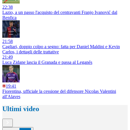
22:38
Lazio, a un passo l'acquisto del centravanti Franjo Ivanović dal
Benfica
21:58
Cagliari, doppio colpo a segno: fatta per Daniel Maldini e Kevin
Carlos, i dettagli delle trattative
21:49
Luca Zidane lascia il Granada e passa al Leganés
19:41
Fiorentina, ufficiale la cessione del difensore Nicolas Valentini
all'Alaves
Ultimi video