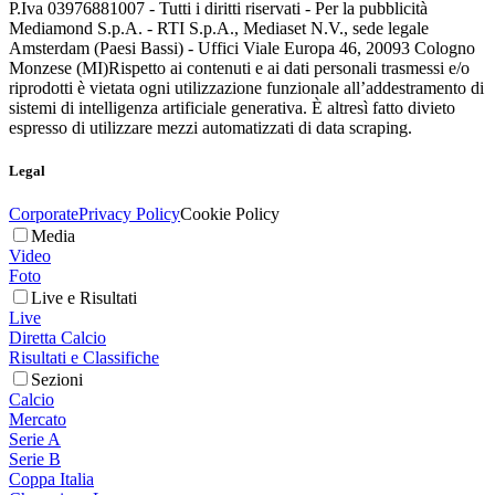
P.Iva 03976881007 - Tutti i diritti riservati - Per la pubblicità
Mediamond S.p.A. - RTI S.p.A., Mediaset N.V., sede legale
Amsterdam (Paesi Bassi) - Uffici Viale Europa 46, 20093 Cologno
Monzese (MI)
Rispetto ai contenuti e ai dati personali trasmessi e/o
riprodotti è vietata ogni utilizzazione funzionale all’addestramento di
sistemi di intelligenza artificiale generativa. È altresì fatto divieto
espresso di utilizzare mezzi automatizzati di data scraping.
Legal
Corporate
Privacy Policy
Cookie Policy
Media
Video
Foto
Live e Risultati
Live
Diretta Calcio
Risultati e Classifiche
Sezioni
Calcio
Mercato
Serie A
Serie B
Coppa Italia