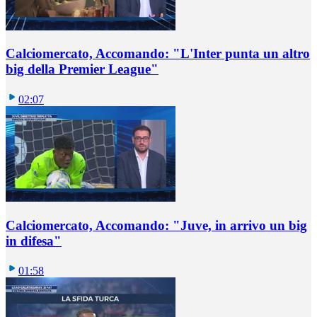
Calciomercato, Accomando: "L'Inter punta un altro
big della Premier League"
02:07
Calciomercato, Accomando: "Juve, in arrivo un big
in difesa"
01:58