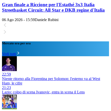
Gran finale a Riccione per l'Estathé 3x3 Italia
Streetbasket Circuit: All Star e DKB regine d'Italia
06 Ago 2026 - 15:59
Daniele Rubini
Mercato ora per ora
Vedi tutti
22:59
Niente ritorno alla Fiorentina per Solomon: l'esterno va al West
Ham, le cifre
21:23
Lazio: colpo di scena Ivanovic, entra in scena il Lens