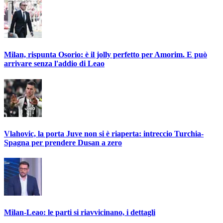
Milan, rispunta Osorio: è il jolly perfetto per Amorim. E può
arrivare senza l'addio di Leao
Vlahovic, la porta Juve non si è riaperta: intreccio Turchia-
Spagna per prendere Dusan a zero
Milan-Leao: le parti si riavvicinano, i dettagli