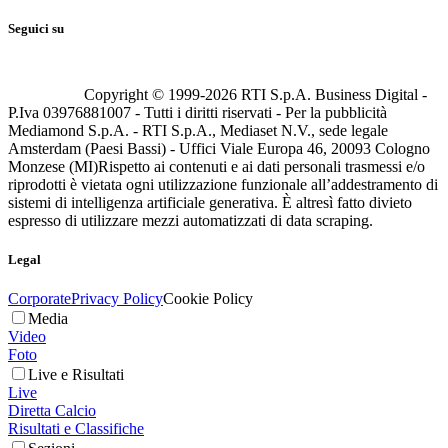
Seguici su
Copyright © 1999-
2026
RTI S.p.A. Business Digital -
P.Iva 03976881007 - Tutti i diritti riservati - Per la pubblicità
Mediamond S.p.A. - RTI S.p.A., Mediaset N.V., sede legale
Amsterdam (Paesi Bassi) - Uffici Viale Europa 46, 20093 Cologno
Monzese (MI)
Rispetto ai contenuti e ai dati personali trasmessi e/o
riprodotti è vietata ogni utilizzazione funzionale all’addestramento di
sistemi di intelligenza artificiale generativa. È altresì fatto divieto
espresso di utilizzare mezzi automatizzati di data scraping.
Legal
Corporate
Privacy Policy
Cookie Policy
Media
Video
Foto
Live e Risultati
Live
Diretta Calcio
Risultati e Classifiche