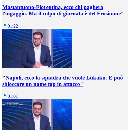
Mastantuono-Fiorentina, ecco chi pagherà
l'ingaggio. Ma il colpo di giornata è del Frosinone"
01:22
"Napoli, ecco la squadra che vuole Lukaku. E può
sbloccare un nome top in attacco"
01:01