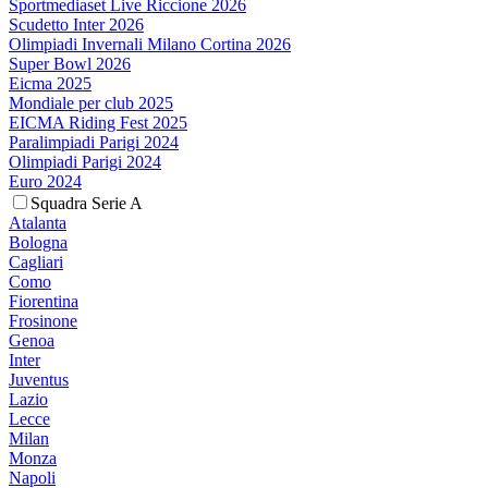
Sportmediaset Live Riccione 2026
Scudetto Inter 2026
Olimpiadi Invernali Milano Cortina 2026
Super Bowl 2026
Eicma 2025
Mondiale per club 2025
EICMA Riding Fest 2025
Paralimpiadi Parigi 2024
Olimpiadi Parigi 2024
Euro 2024
Squadra Serie A
Atalanta
Bologna
Cagliari
Como
Fiorentina
Frosinone
Genoa
Inter
Juventus
Lazio
Lecce
Milan
Monza
Napoli