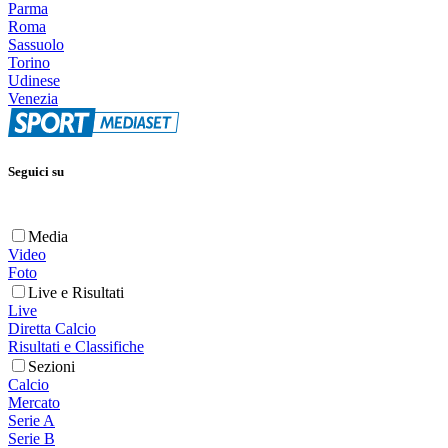
Parma
Roma
Sassuolo
Torino
Udinese
Venezia
Seguici su
Media
Video
Foto
Live e Risultati
Live
Diretta Calcio
Risultati e Classifiche
Sezioni
Calcio
Mercato
Serie A
Serie B