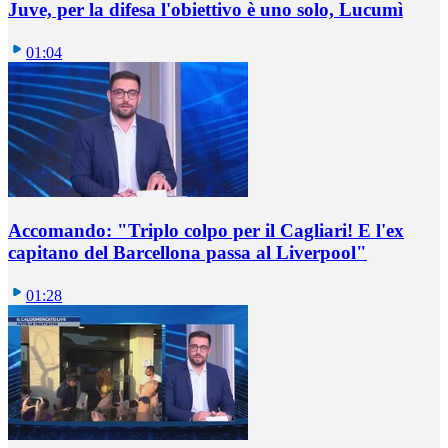
Juve, per la difesa l'obiettivo è uno solo, Lucumì
01:04
Accomando: "Triplo colpo per il Cagliari! E l'ex
capitano del Barcellona passa al Liverpool"
01:28