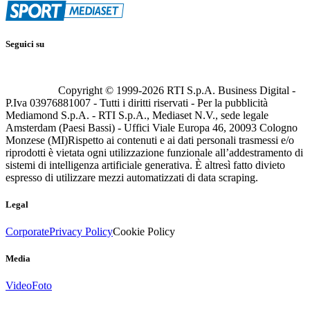
Seguici su
Copyright © 1999-
2026
RTI S.p.A. Business Digital -
P.Iva 03976881007 - Tutti i diritti riservati - Per la pubblicità
Mediamond S.p.A. - RTI S.p.A., Mediaset N.V., sede legale
Amsterdam (Paesi Bassi) - Uffici Viale Europa 46, 20093 Cologno
Monzese (MI)
Rispetto ai contenuti e ai dati personali trasmessi e/o
riprodotti è vietata ogni utilizzazione funzionale all’addestramento di
sistemi di intelligenza artificiale generativa. È altresì fatto divieto
espresso di utilizzare mezzi automatizzati di data scraping.
Legal
Corporate
Privacy Policy
Cookie Policy
Media
Video
Foto