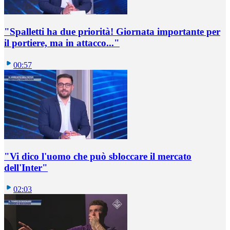
"Spalletti ha due priorità! Giornata importante per
il portiere, ma in attacco..."
00:57
"Vi dico l'uomo che può sbloccare il mercato
dell'Inter"
02:03