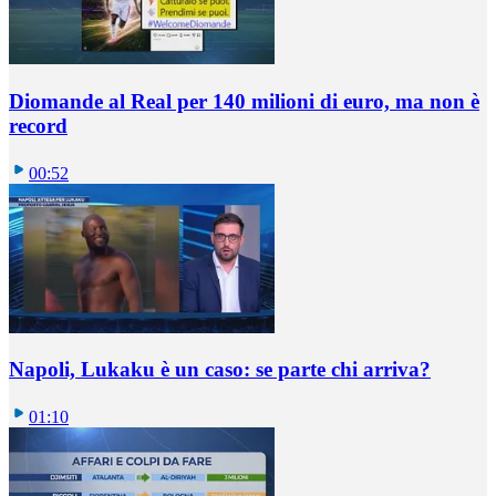
Diomande al Real per 140 milioni di euro, ma non è
record
00:52
Napoli, Lukaku è un caso: se parte chi arriva?
01:10