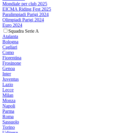
Mondiale per club 2025
EICMA Riding Fest 2025
Paralimpiadi Parigi 2024
Olimpiadi Parigi 2024
Euro 2024
Squadra Serie A
Atalanta
Bologna
Cagliari
Como
Fiorentina
Frosinone
Genoa
Inter
Juventus
Lazio
Lecce
Milan
Monza
Napoli
Parma
Roma
Sassuolo
Torino
Udinese