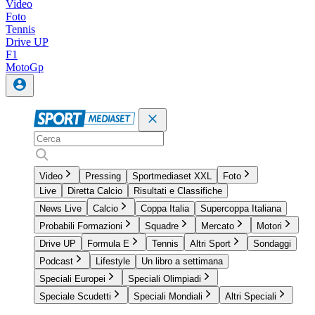
Video
Foto
Tennis
Drive UP
F1
MotoGp
Video
Pressing
Sportmediaset XXL
Foto
Live
Diretta Calcio
Risultati e Classifiche
News Live
Calcio
Coppa Italia
Supercoppa Italiana
Probabili Formazioni
Squadre
Mercato
Motori
Drive UP
Formula E
Tennis
Altri Sport
Sondaggi
Podcast
Lifestyle
Un libro a settimana
Speciali Europei
Speciali Olimpiadi
Speciale Scudetti
Speciali Mondiali
Altri Speciali