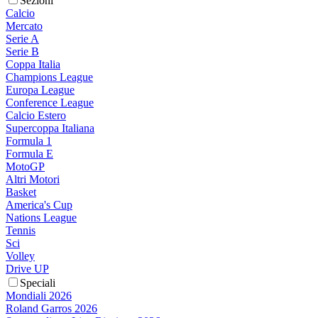
Sezioni
Calcio
Mercato
Serie A
Serie B
Coppa Italia
Champions League
Europa League
Conference League
Calcio Estero
Supercoppa Italiana
Formula 1
Formula E
MotoGP
Altri Motori
Basket
America's Cup
Nations League
Tennis
Sci
Volley
Drive UP
Speciali
Mondiali 2026
Roland Garros 2026