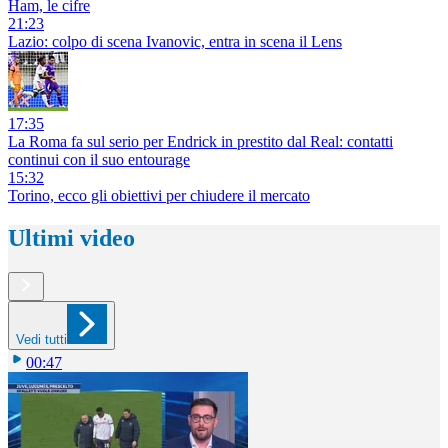
Ham, le cifre
21:23
Lazio: colpo di scena Ivanovic, entra in scena il Lens
17:35
La Roma fa sul serio per Endrick in prestito dal Real: contatti
continui con il suo entourage
15:32
Torino, ecco gli obiettivi per chiudere il mercato
Ultimi video
Vedi tutti
00:47