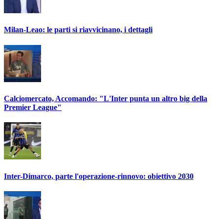
Milan-Leao: le parti si riavvicinano, i dettagli
Calciomercato, Accomando: "L'Inter punta un altro big della
Premier League"
Inter-Dimarco, parte l'operazione-rinnovo: obiettivo 2030