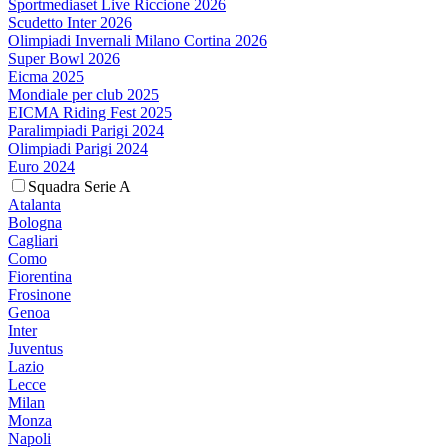
Sportmediaset Live Riccione 2026
Scudetto Inter 2026
Olimpiadi Invernali Milano Cortina 2026
Super Bowl 2026
Eicma 2025
Mondiale per club 2025
EICMA Riding Fest 2025
Paralimpiadi Parigi 2024
Olimpiadi Parigi 2024
Euro 2024
Squadra Serie A
Atalanta
Bologna
Cagliari
Como
Fiorentina
Frosinone
Genoa
Inter
Juventus
Lazio
Lecce
Milan
Monza
Napoli