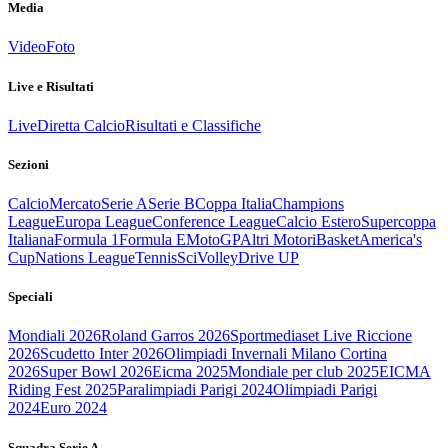
Media
Video
Foto
Live e Risultati
Live
Diretta Calcio
Risultati e Classifiche
Sezioni
Calcio
Mercato
Serie A
Serie B
Coppa Italia
Champions
League
Europa League
Conference League
Calcio Estero
Supercoppa
Italiana
Formula 1
Formula E
MotoGP
Altri Motori
Basket
America's
Cup
Nations League
Tennis
Sci
Volley
Drive UP
Speciali
Mondiali 2026
Roland Garros 2026
Sportmediaset Live Riccione
2026
Scudetto Inter 2026
Olimpiadi Invernali Milano Cortina
2026
Super Bowl 2026
Eicma 2025
Mondiale per club 2025
EICMA
Riding Fest 2025
Paralimpiadi Parigi 2024
Olimpiadi Parigi
2024
Euro 2024
Squadra Serie A