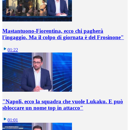
Mastantuono-Fiorentina, ecco chi pagherà
l'ingaggio. Ma il colpo di giornata è del Frosinone"
01:22
"Napoli, ecco la squadra che vuole Lukaku. E può
sbloccare un nome top in attacco"
01:01