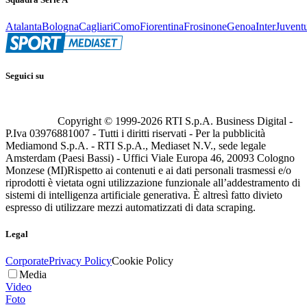
Atalanta
Bologna
Cagliari
Como
Fiorentina
Frosinone
Genoa
Inter
Juvent
Seguici su
Copyright © 1999-
2026
RTI S.p.A. Business Digital -
P.Iva 03976881007 - Tutti i diritti riservati - Per la pubblicità
Mediamond S.p.A. - RTI S.p.A., Mediaset N.V., sede legale
Amsterdam (Paesi Bassi) - Uffici Viale Europa 46, 20093 Cologno
Monzese (MI)
Rispetto ai contenuti e ai dati personali trasmessi e/o
riprodotti è vietata ogni utilizzazione funzionale all’addestramento di
sistemi di intelligenza artificiale generativa. È altresì fatto divieto
espresso di utilizzare mezzi automatizzati di data scraping.
Legal
Corporate
Privacy Policy
Cookie Policy
Media
Video
Foto