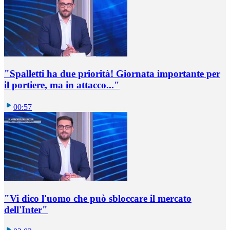
"Spalletti ha due priorità! Giornata importante per
il portiere, ma in attacco..."
00:57
"Vi dico l'uomo che può sbloccare il mercato
dell'Inter"