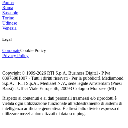
Parma
Roma
Sassuolo
Torino
Udinese
Venezia
Legal
Corporate
Cookie Policy
Privacy Policy
Copyright © 1999-
2026
RTI S.p.A. Business Digital - P.Iva
03976881007 - Tutti i diritti riservati - Per la pubblicità Mediamond
S.p.A. - RTI S.p.A., Mediaset N.V., sede legale Amsterdam (Paesi
Bassi) - Uffici Viale Europa 46, 20093 Cologno Monzese (MI)
Rispetto ai contenuti e ai dati personali trasmessi e/o riprodotti è
vietata ogni utilizzazione funzionale all’addestramento di sistemi di
intelligenza artificiale generativa. È altresì fatto divieto espresso di
utilizzare mezzi automatizzati di data scraping.