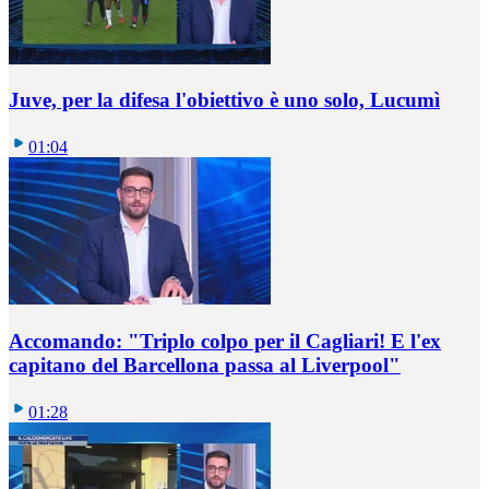
Juve, per la difesa l'obiettivo è uno solo, Lucumì
01:04
Accomando: "Triplo colpo per il Cagliari! E l'ex
capitano del Barcellona passa al Liverpool"
01:28