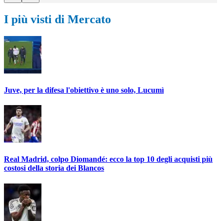
I più visti di Mercato
Juve, per la difesa l'obiettivo è uno solo, Lucumì
Real Madrid, colpo Diomandé: ecco la top 10 degli acquisti più
costosi della storia dei Blancos