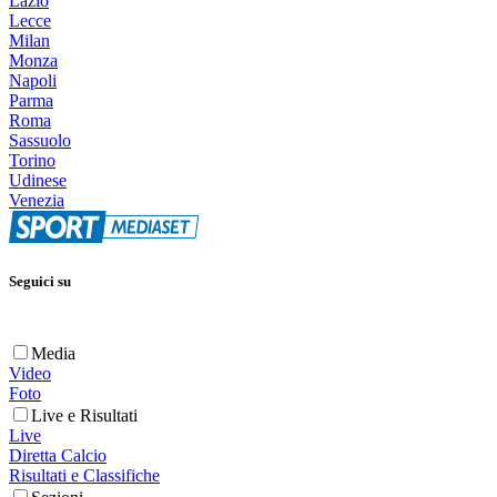
Lazio
Lecce
Milan
Monza
Napoli
Parma
Roma
Sassuolo
Torino
Udinese
Venezia
Seguici su
Media
Video
Foto
Live e Risultati
Live
Diretta Calcio
Risultati e Classifiche