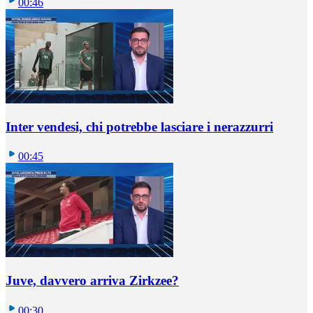
00:46
Inter vendesi, chi potrebbe lasciare i nerazzurri
00:45
Juve, davvero arriva Zirkzee?
00:30