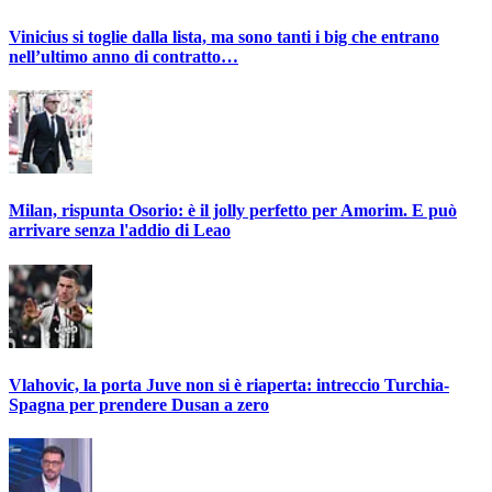
Vinicius si toglie dalla lista, ma sono tanti i big che entrano
nell’ultimo anno di contratto…
Milan, rispunta Osorio: è il jolly perfetto per Amorim. E può
arrivare senza l'addio di Leao
Vlahovic, la porta Juve non si è riaperta: intreccio Turchia-
Spagna per prendere Dusan a zero