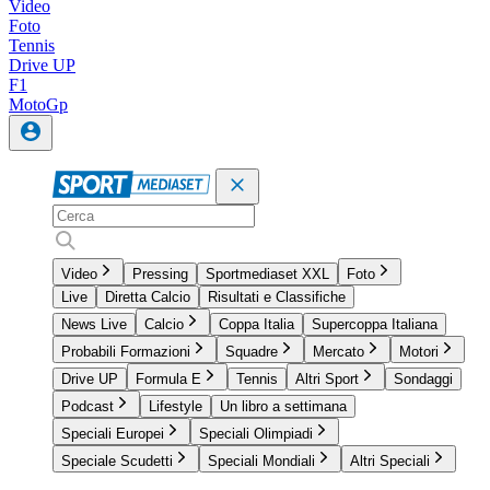
Video
Foto
Tennis
Drive UP
F1
MotoGp
Video
Pressing
Sportmediaset XXL
Foto
Live
Diretta Calcio
Risultati e Classifiche
News Live
Calcio
Coppa Italia
Supercoppa Italiana
Probabili Formazioni
Squadre
Mercato
Motori
Drive UP
Formula E
Tennis
Altri Sport
Sondaggi
Podcast
Lifestyle
Un libro a settimana
Speciali Europei
Speciali Olimpiadi
Speciale Scudetti
Speciali Mondiali
Altri Speciali