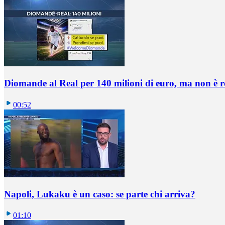
Diomande al Real per 140 milioni di euro, ma non è 
00:52
Napoli, Lukaku è un caso: se parte chi arriva?
01:10