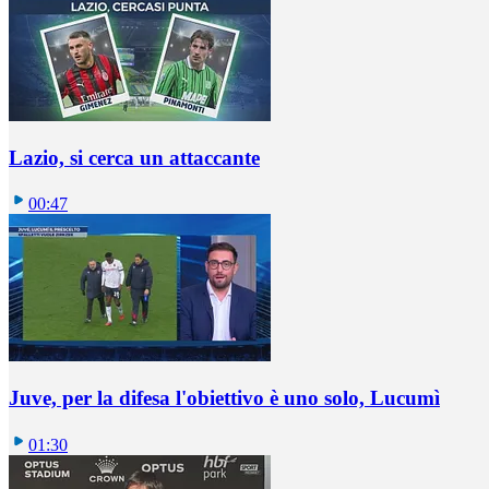
Lazio, si cerca un attaccante
00:47
Juve, per la difesa l'obiettivo è uno solo, Lucumì
01:30