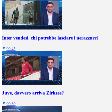
Inter vendesi, chi potrebbe lasciare i nerazzurri
00:45
Juve, davvero arriva Zirkzee?
00:30