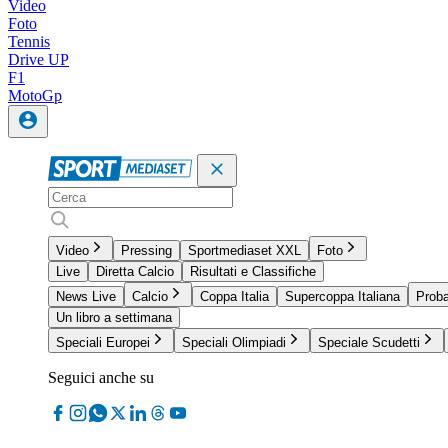
Video
Foto
Tennis
Drive UP
F1
MotoGp
Video
Pressing
Sportmediaset XXL
Foto
Live
Diretta Calcio
Risultati e Classifiche
News Live
Calcio
Coppa Italia
Supercoppa Italiana
Proba
Un libro a settimana
Speciali Europei
Speciali Olimpiadi
Speciale Scudetti
Seguici anche su