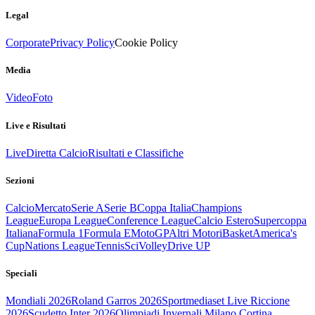
Legal
Corporate
Privacy Policy
Cookie Policy
Media
Video
Foto
Live e Risultati
Live
Diretta Calcio
Risultati e Classifiche
Sezioni
Calcio
Mercato
Serie A
Serie B
Coppa Italia
Champions
League
Europa League
Conference League
Calcio Estero
Supercoppa
Italiana
Formula 1
Formula E
MotoGP
Altri Motori
Basket
America's
Cup
Nations League
Tennis
Sci
Volley
Drive UP
Speciali
Mondiali 2026
Roland Garros 2026
Sportmediaset Live Riccione
2026
Scudetto Inter 2026
Olimpiadi Invernali Milano Cortina