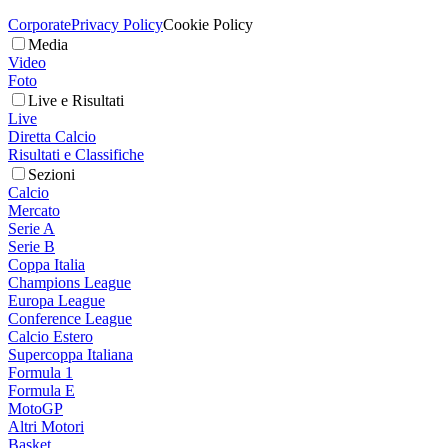
Corporate
Privacy Policy
Cookie Policy
Media
Video
Foto
Live e Risultati
Live
Diretta Calcio
Risultati e Classifiche
Sezioni
Calcio
Mercato
Serie A
Serie B
Coppa Italia
Champions League
Europa League
Conference League
Calcio Estero
Supercoppa Italiana
Formula 1
Formula E
MotoGP
Altri Motori
Basket