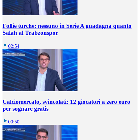
Follie turche: nessuno in Serie A guadagna quanto
Salah al Trabzonspor
02:54
Calciomercato, svincolati: 12 giocatori a zero euro
per sognare gratis
00:50