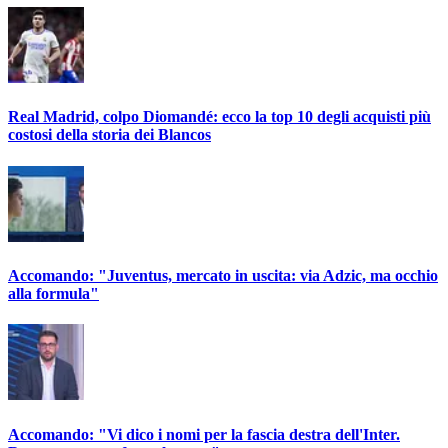
Real Madrid, colpo Diomandé: ecco la top 10 degli acquisti più
costosi della storia dei Blancos
Accomando: "Juventus, mercato in uscita: via Adzic, ma occhio
alla formula"
Accomando: "Vi dico i nomi per la fascia destra dell'Inter.