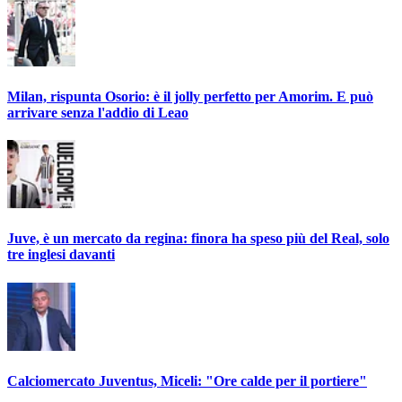
Milan, rispunta Osorio: è il jolly perfetto per Amorim. E può
arrivare senza l'addio di Leao
Juve, è un mercato da regina: finora ha speso più del Real, solo
tre inglesi davanti
Calciomercato Juventus, Miceli: "Ore calde per il portiere"