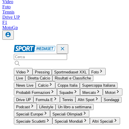
Video
Foto
Tennis
Drive UP
F1
MotoGp
Video
Pressing
Sportmediaset XXL
Foto
Live
Diretta Calcio
Risultati e Classifiche
News Live
Calcio
Coppa Italia
Supercoppa Italiana
Probabili Formazioni
Squadre
Mercato
Motori
Drive UP
Formula E
Tennis
Altri Sport
Sondaggi
Podcast
Lifestyle
Un libro a settimana
Speciali Europei
Speciali Olimpiadi
Speciale Scudetti
Speciali Mondiali
Altri Speciali