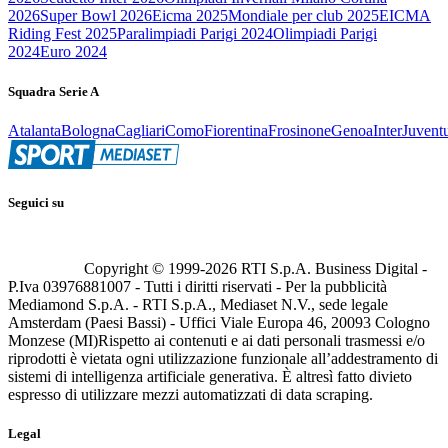
2026
Super Bowl 2026
Eicma 2025
Mondiale per club 2025
EICMA
Riding Fest 2025
Paralimpiadi Parigi 2024
Olimpiadi Parigi
2024
Euro 2024
Squadra Serie A
Atalanta
Bologna
Cagliari
Como
Fiorentina
Frosinone
Genoa
Inter
Juvent
Seguici su
Copyright © 1999-
2026
RTI S.p.A. Business Digital -
P.Iva 03976881007 - Tutti i diritti riservati - Per la pubblicità
Mediamond S.p.A. - RTI S.p.A., Mediaset N.V., sede legale
Amsterdam (Paesi Bassi) - Uffici Viale Europa 46, 20093 Cologno
Monzese (MI)
Rispetto ai contenuti e ai dati personali trasmessi e/o
riprodotti è vietata ogni utilizzazione funzionale all’addestramento di
sistemi di intelligenza artificiale generativa. È altresì fatto divieto
espresso di utilizzare mezzi automatizzati di data scraping.
Legal