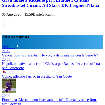
Gran finale a Riccione per l'Estathé 3x3 Italia
Streetbasket Circuit: All Star e DKB regine d'Italia
06 Ago 2026 - 15:59
Daniele Rubini
Mercato ora per ora
Vedi tutti
21:42
Genoa, Sow si presenta: "Ho voglia di misurarmi con la Serie A"
20:55
Napoli, trattativa calda con il Chelsea per Badiashile: ecco l'offerta
per il difensore
20:31
Como, ufficiale l'arrivo in prestito di Yan Couto
20:06
Fiorentina, Mastantuono è arrivato in città! Domani visite e firma,
tutti i dettagli