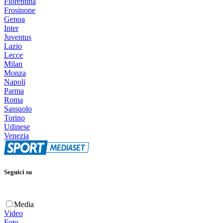
Fiorentina
Frosinone
Genoa
Inter
Juventus
Lazio
Lecce
Milan
Monza
Napoli
Parma
Roma
Sassuolo
Torino
Udinese
Venezia
Seguici su
Media
Video
Foto