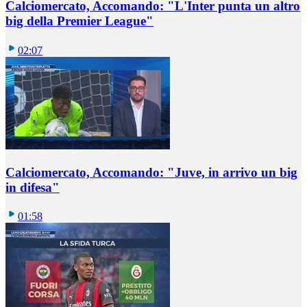
Calciomercato, Accomando: "L'Inter punta un altro
big della Premier League"
02:07
Calciomercato, Accomando: "Juve, in arrivo un big
in difesa"
01:58