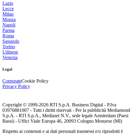
Lazio
Lecce
Milan
Monza
Napoli
Parma
Roma
Sassuolo
Torino
Udinese
Venezia
Legal
Corporate
Cookie Policy
Privacy Policy
Copyright © 1999-
2026
RTI S.p.A. Business Digital - P.Iva
03976881007 - Tutti i diritti riservati - Per la pubblicità Mediamond
S.p.A. - RTI S.p.A., Mediaset N.V., sede legale Amsterdam (Paesi
Bassi) - Uffici Viale Europa 46, 20093 Cologno Monzese (MI)
Rispetto ai contenuti e ai dati personali trasmessi e/o riprodotti è