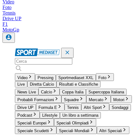
Video
Foto
Tennis
Drive UP
F1
MotoGp
Video
Pressing
Sportmediaset XXL
Foto
Live
Diretta Calcio
Risultati e Classifiche
News Live
Calcio
Coppa Italia
Supercoppa Italiana
Probabili Formazioni
Squadre
Mercato
Motori
Drive UP
Formula E
Tennis
Altri Sport
Sondaggi
Podcast
Lifestyle
Un libro a settimana
Speciali Europei
Speciali Olimpiadi
Speciale Scudetti
Speciali Mondiali
Altri Speciali