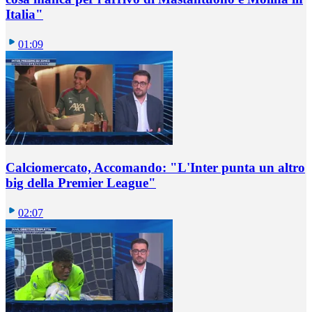
Italia"
01:09
Calciomercato, Accomando: "L'Inter punta un altro
big della Premier League"
02:07