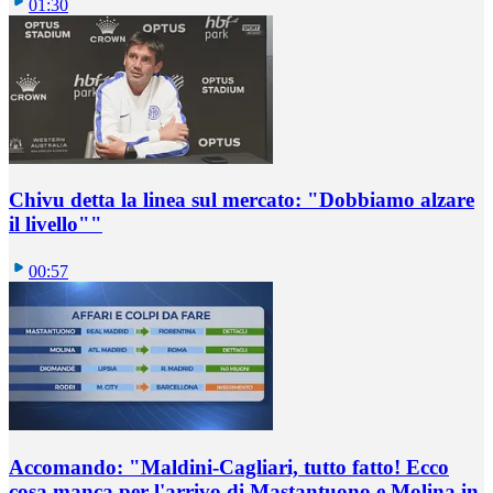
01:30
Chivu detta la linea sul mercato: "Dobbiamo alzare
il livello""
00:57
Accomando: "Maldini-Cagliari, tutto fatto! Ecco
cosa manca per l'arrivo di Mastantuono e Molina in