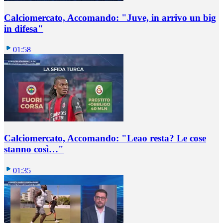
Calciomercato, Accomando: "Juve, in arrivo un big
in difesa"
01:58
Calciomercato, Accomando: "Leao resta? Le cose
stanno così…"
01:35