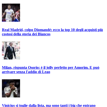
Real Madrid, colpo Diomandé: ecco la top 10 degli acquisti più
costosi della storia dei Blancos
Milan, rispunta Osorio: è il jolly perfetto per Amorim. E può
arrivare senza l'addio di Leao
Vinicius si toglie dalla lista, ma sono tanti i big che entrano