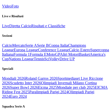
Video
Foto
Live e Risultati
Live
Diretta Calcio
Risultati e Classifiche
Sezioni
Calcio
Mercato
Serie A
Serie B
Coppa Italia
Champions
League
Europa League
Conference League
Calcio Estero
Supercoppa
Italiana
Formula 1
Formula E
MotoGP
Altri Motori
Basket
America's
Cup
Nations League
Tennis
Sci
Volley
Drive UP
Speciali
Mondiali 2026
Roland Garros 2026
Sportmediaset Live Riccione
2026
Scudetto Inter 2026
Olimpiadi Invernali Milano Cortina
2026
Super Bowl 2026
Eicma 2025
Mondiale per club 2025
EICMA
Riding Fest 2025
Paralimpiadi Parigi 2024
Olimpiadi Parigi
2024
Euro 2024
Squadra Serie A