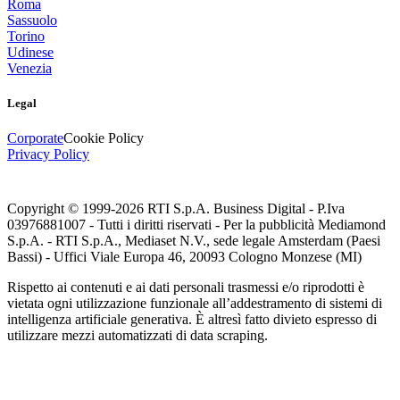
Roma
Sassuolo
Torino
Udinese
Venezia
Legal
Corporate
Cookie Policy
Privacy Policy
Copyright © 1999-
2026
RTI S.p.A. Business Digital - P.Iva
03976881007 - Tutti i diritti riservati - Per la pubblicità Mediamond
S.p.A. - RTI S.p.A., Mediaset N.V., sede legale Amsterdam (Paesi
Bassi) - Uffici Viale Europa 46, 20093 Cologno Monzese (MI)
Rispetto ai contenuti e ai dati personali trasmessi e/o riprodotti è
vietata ogni utilizzazione funzionale all’addestramento di sistemi di
intelligenza artificiale generativa. È altresì fatto divieto espresso di
utilizzare mezzi automatizzati di data scraping.