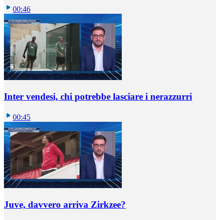
00:46
Inter vendesi, chi potrebbe lasciare i nerazzurri
00:45
Juve, davvero arriva Zirkzee?