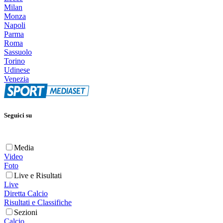
Milan
Monza
Napoli
Parma
Roma
Sassuolo
Torino
Udinese
Venezia
Seguici su
Media
Video
Foto
Live e Risultati
Live
Diretta Calcio
Risultati e Classifiche
Sezioni
Calcio