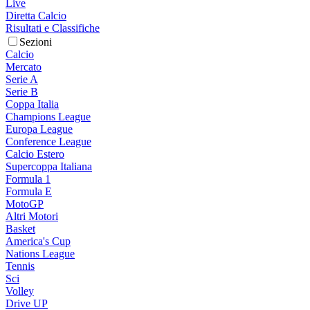
Live
Diretta Calcio
Risultati e Classifiche
Sezioni
Calcio
Mercato
Serie A
Serie B
Coppa Italia
Champions League
Europa League
Conference League
Calcio Estero
Supercoppa Italiana
Formula 1
Formula E
MotoGP
Altri Motori
Basket
America's Cup
Nations League
Tennis
Sci
Volley
Drive UP