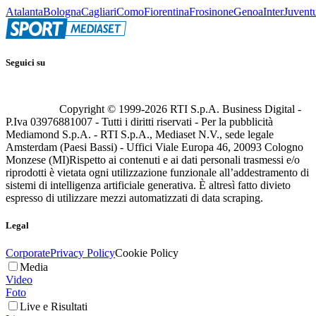
Atalanta
Bologna
Cagliari
Como
Fiorentina
Frosinone
Genoa
Inter
Juvent
Seguici su
Copyright © 1999-
2026
RTI S.p.A. Business Digital -
P.Iva 03976881007 - Tutti i diritti riservati - Per la pubblicità
Mediamond S.p.A. - RTI S.p.A., Mediaset N.V., sede legale
Amsterdam (Paesi Bassi) - Uffici Viale Europa 46, 20093 Cologno
Monzese (MI)
Rispetto ai contenuti e ai dati personali trasmessi e/o
riprodotti è vietata ogni utilizzazione funzionale all’addestramento di
sistemi di intelligenza artificiale generativa. È altresì fatto divieto
espresso di utilizzare mezzi automatizzati di data scraping.
Legal
Corporate
Privacy Policy
Cookie Policy
Media
Video
Foto
Live e Risultati