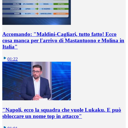
Accomando: "Maldini-Cagliari, tutto fatto! Ecco
cosa manca per l'arrivo di Mastantuono e Molina in
Italia"
01:22
"Napoli, ecco la squadra che vuole Lukaku. E può
sbloccare un nome top in attacco"