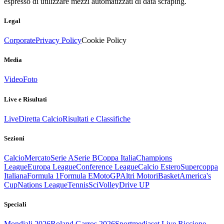
espresso di utilizzare mezzi automatizzati di data scraping.
Legal
Corporate
Privacy Policy
Cookie Policy
Media
Video
Foto
Live e Risultati
Live
Diretta Calcio
Risultati e Classifiche
Sezioni
Calcio
Mercato
Serie A
Serie B
Coppa Italia
Champions
League
Europa League
Conference League
Calcio Estero
Supercoppa
Italiana
Formula 1
Formula E
MotoGP
Altri Motori
Basket
America's
Cup
Nations League
Tennis
Sci
Volley
Drive UP
Speciali
Mondiali 2026
Roland Garros 2026
Sportmediaset Live Riccione