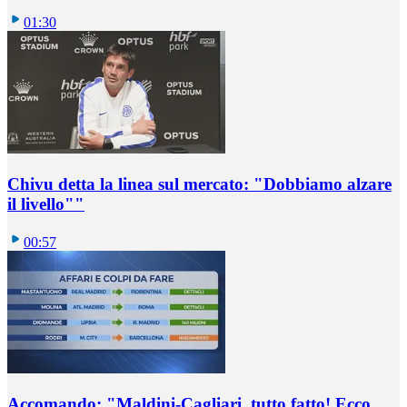
01:30
Chivu detta la linea sul mercato: "Dobbiamo alzare
il livello""
00:57
Accomando: "Maldini-Cagliari, tutto fatto! Ecco