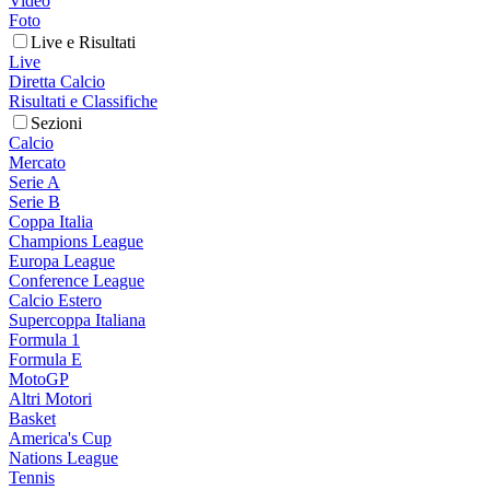
Video
Foto
Live e Risultati
Live
Diretta Calcio
Risultati e Classifiche
Sezioni
Calcio
Mercato
Serie A
Serie B
Coppa Italia
Champions League
Europa League
Conference League
Calcio Estero
Supercoppa Italiana
Formula 1
Formula E
MotoGP
Altri Motori
Basket
America's Cup
Nations League
Tennis