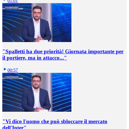
01:01
"Spalletti ha due priorità! Giornata importante per
il portiere, ma in attacco..."
00:57
"Vi dico l'uomo che può sbloccare il mercato
dell'Inter"