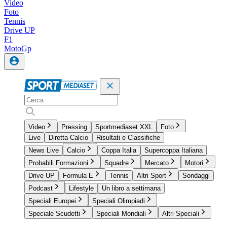
Video
Foto
Tennis
Drive UP
F1
MotoGp
Video
Pressing
Sportmediaset XXL
Foto
Live
Diretta Calcio
Risultati e Classifiche
News Live
Calcio
Coppa Italia
Supercoppa Italiana
Probabili Formazioni
Squadre
Mercato
Motori
Drive UP
Formula E
Tennis
Altri Sport
Sondaggi
Podcast
Lifestyle
Un libro a settimana
Speciali Europei
Speciali Olimpiadi
Speciale Scudetti
Speciali Mondiali
Altri Speciali