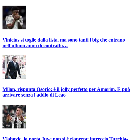
Vinicius si toglie dalla lista, ma sono tanti i big che entrano
nell’ultimo anno di contratto…
Milan, rispunta Osorio: è il jolly perfetto per Amorim. E può
arrivare senza l'addio di Leao
Vlahovic, la porta Juve non si è riaperta: intreccio Turchia-