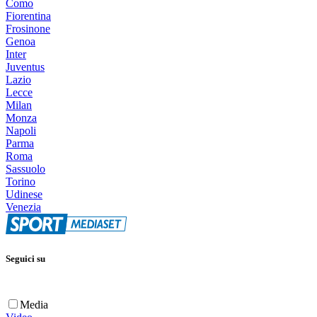
Como
Fiorentina
Frosinone
Genoa
Inter
Juventus
Lazio
Lecce
Milan
Monza
Napoli
Parma
Roma
Sassuolo
Torino
Udinese
Venezia
Seguici su
Media