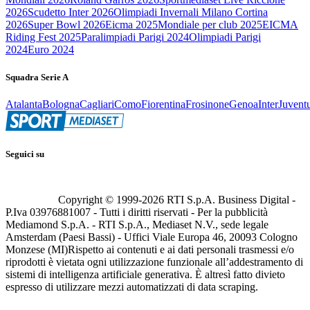
2026
Scudetto Inter 2026
Olimpiadi Invernali Milano Cortina
2026
Super Bowl 2026
Eicma 2025
Mondiale per club 2025
EICMA
Riding Fest 2025
Paralimpiadi Parigi 2024
Olimpiadi Parigi
2024
Euro 2024
Squadra Serie A
Atalanta
Bologna
Cagliari
Como
Fiorentina
Frosinone
Genoa
Inter
Juvent
Seguici su
Copyright © 1999-
2026
RTI S.p.A. Business Digital -
P.Iva 03976881007 - Tutti i diritti riservati - Per la pubblicità
Mediamond S.p.A. - RTI S.p.A., Mediaset N.V., sede legale
Amsterdam (Paesi Bassi) - Uffici Viale Europa 46, 20093 Cologno
Monzese (MI)
Rispetto ai contenuti e ai dati personali trasmessi e/o
riprodotti è vietata ogni utilizzazione funzionale all’addestramento di
sistemi di intelligenza artificiale generativa. È altresì fatto divieto
espresso di utilizzare mezzi automatizzati di data scraping.