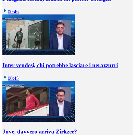
00:46
Inter vendesi, chi potrebbe lasciare i nerazzurri
00:45
Juve, davvero arriva Zirkzee?