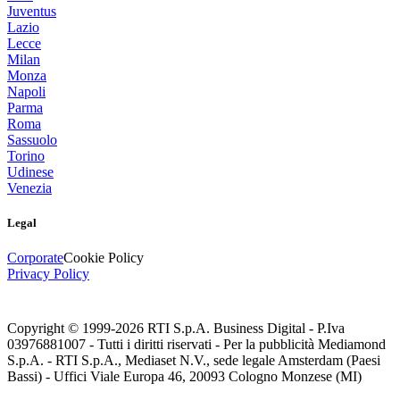
Juventus
Lazio
Lecce
Milan
Monza
Napoli
Parma
Roma
Sassuolo
Torino
Udinese
Venezia
Legal
Corporate
Cookie Policy
Privacy Policy
Copyright © 1999-
2026
RTI S.p.A. Business Digital - P.Iva
03976881007 - Tutti i diritti riservati - Per la pubblicità Mediamond
S.p.A. - RTI S.p.A., Mediaset N.V., sede legale Amsterdam (Paesi
Bassi) - Uffici Viale Europa 46, 20093 Cologno Monzese (MI)