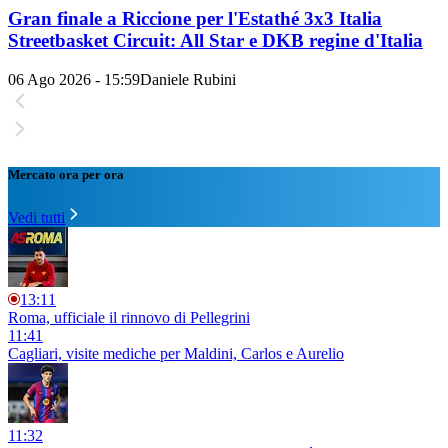
Gran finale a Riccione per l'Estathé 3x3 Italia
Streetbasket Circuit: All Star e DKB regine d'Italia
06 Ago 2026 - 15:59
Daniele Rubini
Mercato ora per ora
Vedi tutti
13:11
Roma, ufficiale il rinnovo di Pellegrini
11:41
Cagliari, visite mediche per Maldini, Carlos e Aurelio
11:32