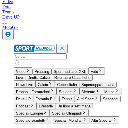
Video
Foto
Tennis
Drive UP
F1
MotoGp
Video
Pressing
Sportmediaset XXL
Foto
Live
Diretta Calcio
Risultati e Classifiche
News Live
Calcio
Coppa Italia
Supercoppa Italiana
Probabili Formazioni
Squadre
Mercato
Motori
Drive UP
Formula E
Tennis
Altri Sport
Sondaggi
Podcast
Lifestyle
Un libro a settimana
Speciali Europei
Speciali Olimpiadi
Speciale Scudetti
Speciali Mondiali
Altri Speciali