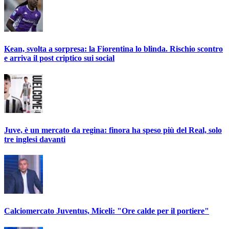
Kean, svolta a sorpresa: la Fiorentina lo blinda. Rischio scontro
e arriva il post criptico sui social
Juve, è un mercato da regina: finora ha speso più del Real, solo
tre inglesi davanti
Calciomercato Juventus, Miceli: "Ore calde per il portiere"