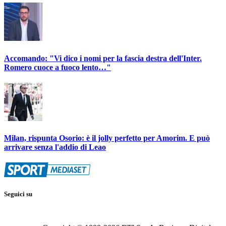
Accomando: "Vi dico i nomi per la fascia destra dell'Inter.
Romero cuoce a fuoco lento…"
Milan, rispunta Osorio: è il jolly perfetto per Amorim. E può
arrivare senza l'addio di Leao
Seguici su