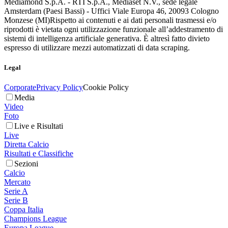
Mediamond S.p.A. - RTI S.p.A., Mediaset N.V., sede legale
Amsterdam (Paesi Bassi) - Uffici Viale Europa 46, 20093 Cologno
Monzese (MI)
Rispetto ai contenuti e ai dati personali trasmessi e/o
riprodotti è vietata ogni utilizzazione funzionale all’addestramento di
sistemi di intelligenza artificiale generativa. È altresì fatto divieto
espresso di utilizzare mezzi automatizzati di data scraping.
Legal
Corporate
Privacy Policy
Cookie Policy
Media
Video
Foto
Live e Risultati
Live
Diretta Calcio
Risultati e Classifiche
Sezioni
Calcio
Mercato
Serie A
Serie B
Coppa Italia
Champions League
Europa League