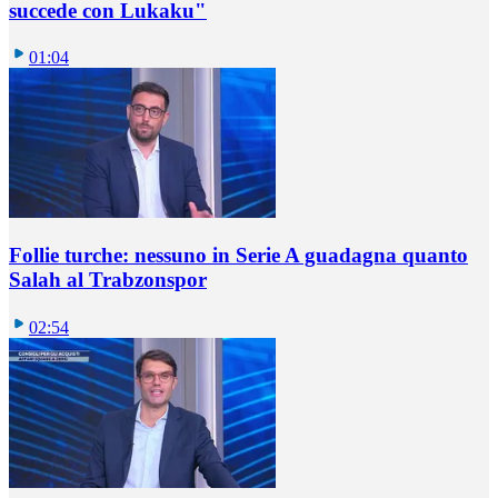
succede con Lukaku"
01:04
Follie turche: nessuno in Serie A guadagna quanto
Salah al Trabzonspor
02:54