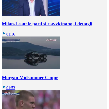
Milan-Leao: le parti si riavvicinano, i dettagli
01:16
Morgan Midsummer Coupé
01:53