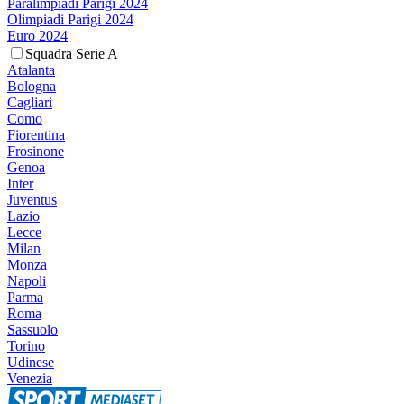
Paralimpiadi Parigi 2024
Olimpiadi Parigi 2024
Euro 2024
Squadra Serie A
Atalanta
Bologna
Cagliari
Como
Fiorentina
Frosinone
Genoa
Inter
Juventus
Lazio
Lecce
Milan
Monza
Napoli
Parma
Roma
Sassuolo
Torino
Udinese
Venezia