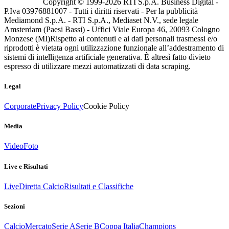
Copyright © 1999-
2026
RTI S.p.A. Business Digital -
P.Iva 03976881007 - Tutti i diritti riservati - Per la pubblicità
Mediamond S.p.A. - RTI S.p.A., Mediaset N.V., sede legale
Amsterdam (Paesi Bassi) - Uffici Viale Europa 46, 20093 Cologno
Monzese (MI)
Rispetto ai contenuti e ai dati personali trasmessi e/o
riprodotti è vietata ogni utilizzazione funzionale all’addestramento di
sistemi di intelligenza artificiale generativa. È altresì fatto divieto
espresso di utilizzare mezzi automatizzati di data scraping.
Legal
Corporate
Privacy Policy
Cookie Policy
Media
Video
Foto
Live e Risultati
Live
Diretta Calcio
Risultati e Classifiche
Sezioni
Calcio
Mercato
Serie A
Serie B
Coppa Italia
Champions