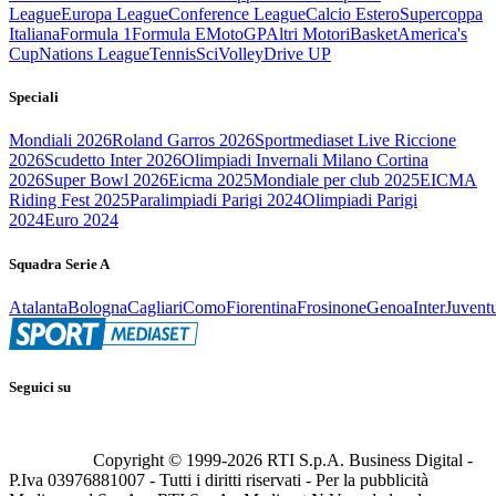
League
Europa League
Conference League
Calcio Estero
Supercoppa
Italiana
Formula 1
Formula E
MotoGP
Altri Motori
Basket
America's
Cup
Nations League
Tennis
Sci
Volley
Drive UP
Speciali
Mondiali 2026
Roland Garros 2026
Sportmediaset Live Riccione
2026
Scudetto Inter 2026
Olimpiadi Invernali Milano Cortina
2026
Super Bowl 2026
Eicma 2025
Mondiale per club 2025
EICMA
Riding Fest 2025
Paralimpiadi Parigi 2024
Olimpiadi Parigi
2024
Euro 2024
Squadra Serie A
Atalanta
Bologna
Cagliari
Como
Fiorentina
Frosinone
Genoa
Inter
Juvent
Seguici su
Copyright © 1999-
2026
RTI S.p.A. Business Digital -
P.Iva 03976881007 - Tutti i diritti riservati - Per la pubblicità