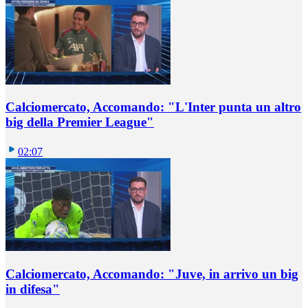
Calciomercato, Accomando: "L'Inter punta un altro
big della Premier League"
02:07
Calciomercato, Accomando: "Juve, in arrivo un big
in difesa"