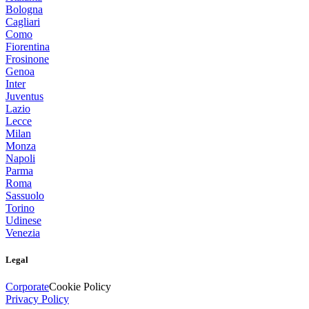
Bologna
Cagliari
Como
Fiorentina
Frosinone
Genoa
Inter
Juventus
Lazio
Lecce
Milan
Monza
Napoli
Parma
Roma
Sassuolo
Torino
Udinese
Venezia
Legal
Corporate
Cookie Policy
Privacy Policy