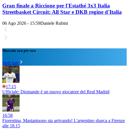
Gran finale a Riccione per l'Estathé 3x3 Italia
Streetbasket Circuit: All Star e DKB regine d'Italia
06 Ago 2026 - 15:59
Daniele Rubini
Mercato ora per ora
Vedi tutti
17:15
Ufficiale: Diomande è un nuovo giocatore del Real Madrid
16:58
Fiorentina, Mastantuono sta arrivando! L'argentino sbarca a Firenze
alle 18.15