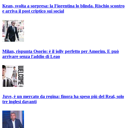
Kean, svolta a sorpresa: la Fiorentina lo blinda. Rischio scontro
e arriva il post criptico sui social
Milan, rispunta Osorio: è il jolly perfetto per Amorim. E può
arrivare senza l'addio di Leao
Juve, è un mercato da regina: finora ha speso più del Real, solo
tre inglesi davanti