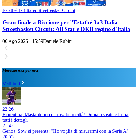
Estathé 3x3 Italia Streetbasket Circuit
Gran finale a Riccione per l'Estathé 3x3 Italia
Streetbasket Circuit: All Star e DKB regine d'Italia
06 Ago 2026 - 15:59
Daniele Rubini
Mercato ora per ora
Vedi tutti
22:26
Fiorentina, Mastantuono è arrivato in città! Domani visite e firma,
tutti i dettagli
21:42
Genoa, Sow si presenta: "Ho voglia di misurarmi con la Serie A"
20:55