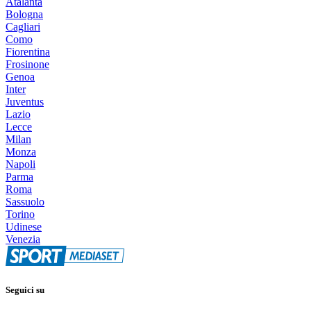
Atalanta
Bologna
Cagliari
Como
Fiorentina
Frosinone
Genoa
Inter
Juventus
Lazio
Lecce
Milan
Monza
Napoli
Parma
Roma
Sassuolo
Torino
Udinese
Venezia
Seguici su