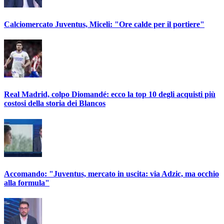
Calciomercato Juventus, Miceli: "Ore calde per il portiere"
Real Madrid, colpo Diomandé: ecco la top 10 degli acquisti più
costosi della storia dei Blancos
Accomando: "Juventus, mercato in uscita: via Adzic, ma occhio
alla formula"