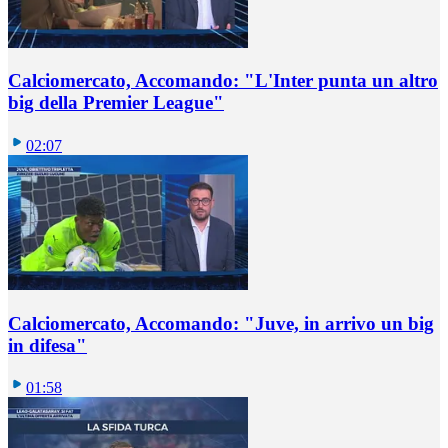
Calciomercato, Accomando: "L'Inter punta un altro
big della Premier League"
02:07
Calciomercato, Accomando: "Juve, in arrivo un big
in difesa"
01:58