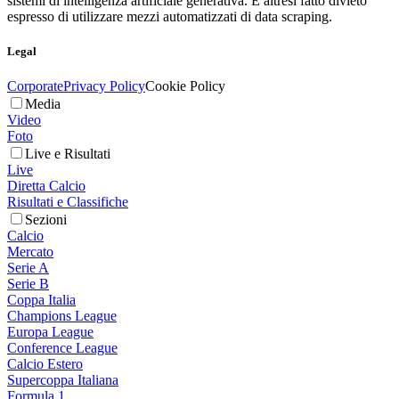
sistemi di intelligenza artificiale generativa. È altresì fatto divieto
espresso di utilizzare mezzi automatizzati di data scraping.
Legal
Corporate
Privacy Policy
Cookie Policy
Media
Video
Foto
Live e Risultati
Live
Diretta Calcio
Risultati e Classifiche
Sezioni
Calcio
Mercato
Serie A
Serie B
Coppa Italia
Champions League
Europa League
Conference League
Calcio Estero
Supercoppa Italiana
Formula 1