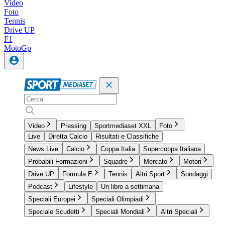
Video
Foto
Tennis
Drive UP
F1
MotoGp
Video
Pressing
Sportmediaset XXL
Foto
Live
Diretta Calcio
Risultati e Classifiche
News Live
Calcio
Coppa Italia
Supercoppa Italiana
Probabili Formazioni
Squadre
Mercato
Motori
Drive UP
Formula E
Tennis
Altri Sport
Sondaggi
Podcast
Lifestyle
Un libro a settimana
Speciali Europei
Speciali Olimpiadi
Speciale Scudetti
Speciali Mondiali
Altri Speciali