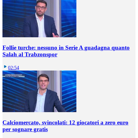
Follie turche: nessuno in Serie A guadagna quanto
Salah al Trabzonspor
02:54
Calciomercato, svincolati: 12 giocatori a zero euro
per sognare gratis