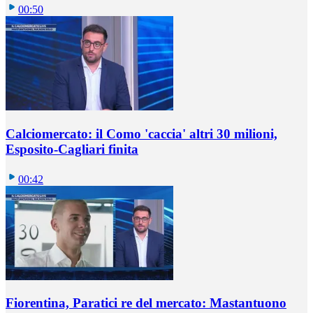
00:50
Calciomercato: il Como 'caccia' altri 30 milioni,
Esposito-Cagliari finita
00:42
Fiorentina, Paratici re del mercato: Mastantuono