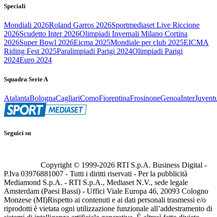
Speciali
Mondiali 2026
Roland Garros 2026
Sportmediaset Live Riccione
2026
Scudetto Inter 2026
Olimpiadi Invernali Milano Cortina
2026
Super Bowl 2026
Eicma 2025
Mondiale per club 2025
EICMA
Riding Fest 2025
Paralimpiadi Parigi 2024
Olimpiadi Parigi
2024
Euro 2024
Squadra Serie A
Atalanta
Bologna
Cagliari
Como
Fiorentina
Frosinone
Genoa
Inter
Juvent
Seguici su
Copyright © 1999-
2026
RTI S.p.A. Business Digital -
P.Iva 03976881007 - Tutti i diritti riservati - Per la pubblicità
Mediamond S.p.A. - RTI S.p.A., Mediaset N.V., sede legale
Amsterdam (Paesi Bassi) - Uffici Viale Europa 46, 20093 Cologno
Monzese (MI)
Rispetto ai contenuti e ai dati personali trasmessi e/o
riprodotti è vietata ogni utilizzazione funzionale all’addestramento di