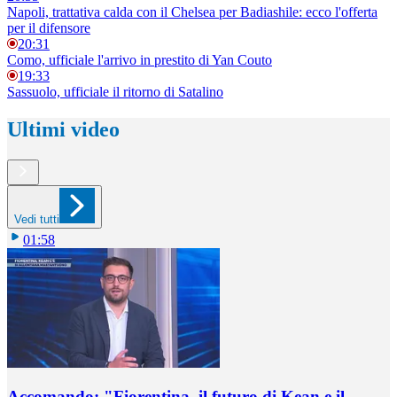
Napoli, trattativa calda con il Chelsea per Badiashile: ecco l'offerta
per il difensore
20:31
Como, ufficiale l'arrivo in prestito di Yan Couto
19:33
Sassuolo, ufficiale il ritorno di Satalino
Ultimi video
Vedi tutti
01:58
Accomando: "Fiorentina, il futuro di Kean e il