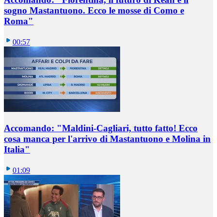
sogno Mastantuono. Ecco le mosse di Como e
Roma"
00:57
Accomando: "Maldini-Cagliari, tutto fatto! Ecco
cosa manca per l'arrivo di Mastantuono e Molina in
Italia"
01:09