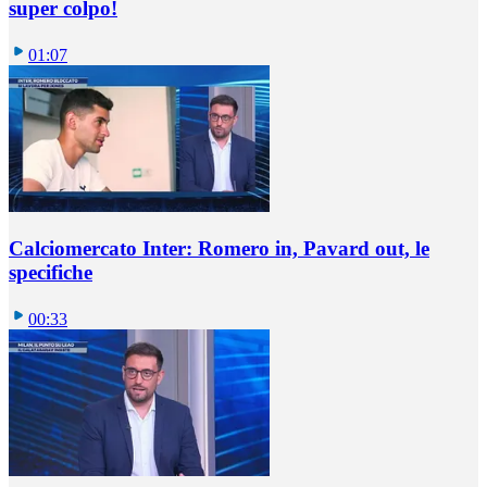
super colpo!
01:07
Calciomercato Inter: Romero in, Pavard out, le
specifiche
00:33