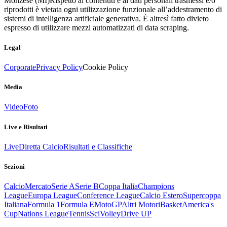
Monzese (MI)
Rispetto ai contenuti e ai dati personali trasmessi e/o
riprodotti è vietata ogni utilizzazione funzionale all’addestramento di
sistemi di intelligenza artificiale generativa. È altresì fatto divieto
espresso di utilizzare mezzi automatizzati di data scraping.
Legal
Corporate
Privacy Policy
Cookie Policy
Media
Video
Foto
Live e Risultati
Live
Diretta Calcio
Risultati e Classifiche
Sezioni
Calcio
Mercato
Serie A
Serie B
Coppa Italia
Champions
League
Europa League
Conference League
Calcio Estero
Supercoppa
Italiana
Formula 1
Formula E
MotoGP
Altri Motori
Basket
America's
Cup
Nations League
Tennis
Sci
Volley
Drive UP