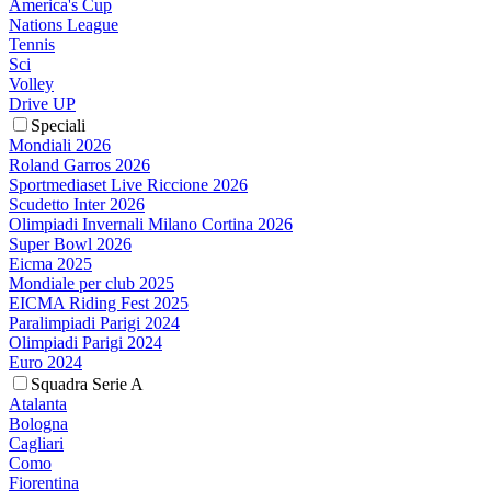
America's Cup
Nations League
Tennis
Sci
Volley
Drive UP
Speciali
Mondiali 2026
Roland Garros 2026
Sportmediaset Live Riccione 2026
Scudetto Inter 2026
Olimpiadi Invernali Milano Cortina 2026
Super Bowl 2026
Eicma 2025
Mondiale per club 2025
EICMA Riding Fest 2025
Paralimpiadi Parigi 2024
Olimpiadi Parigi 2024
Euro 2024
Squadra Serie A
Atalanta
Bologna
Cagliari
Como
Fiorentina