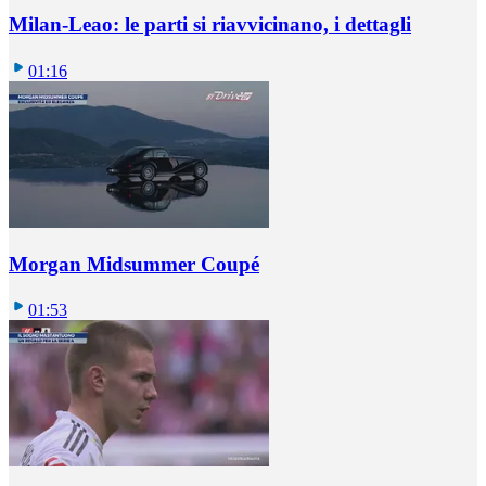
Milan-Leao: le parti si riavvicinano, i dettagli
01:16
Morgan Midsummer Coupé
01:53