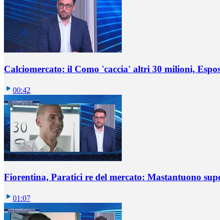
Calciomercato: il Como 'caccia' altri 30 milioni, Espos
00:42
Fiorentina, Paratici re del mercato: Mastantuono sup
01:07