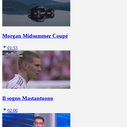
Morgan Midsummer Coupé
01:53
Il sogno Mastantuono
02:00