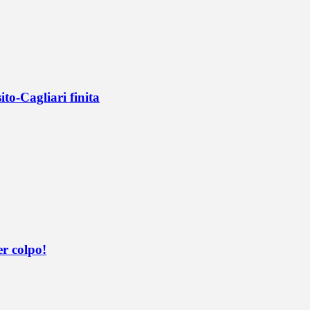
ito-Cagliari finita
er colpo!