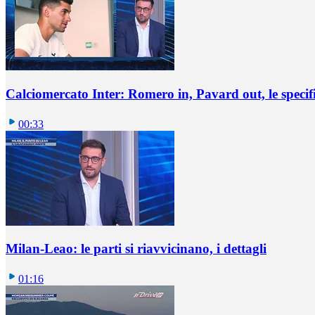
Calciomercato Inter: Romero in, Pavard out, le specif
00:33
Milan-Leao: le parti si riavvicinano, i dettagli
01:16