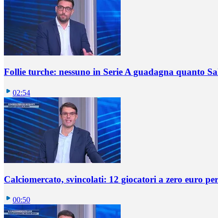
Follie turche: nessuno in Serie A guadagna quanto S
02:54
Calciomercato, svincolati: 12 giocatori a zero euro pe
00:50