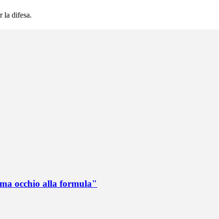
 la difesa.
 ma occhio alla formula"