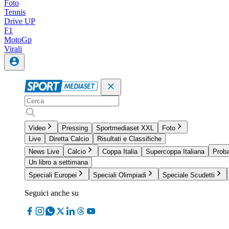
Foto
Tennis
Drive UP
F1
MotoGp
Virali
Video
Pressing
Sportmediaset XXL
Foto
Live
Diretta Calcio
Risultati e Classifiche
News Live
Calcio
Coppa Italia
Supercoppa Italiana
Proba
Un libro a settimana
Speciali Europei
Speciali Olimpiadi
Speciale Scudetti
Seguici anche su