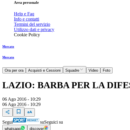
Area personale
Help e Faq
Info e contatti
Termini del servizio
Utilizzo dati e privacy
Cookie Policy
Mercato
Mercato
Ora per ora
Acquisti e Cessioni
Squadre
Video
Foto
LAZIO: BARBA PER LA DIF
06 Ago 2016 - 10:29
06 Ago 2016 - 10:29
Segui
su
Seguici su
whatsapp
discover