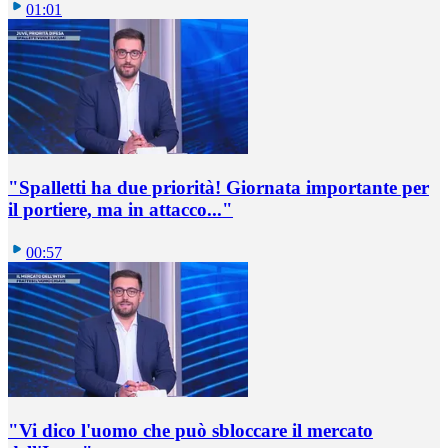
01:01
"Spalletti ha due priorità! Giornata importante per
il portiere, ma in attacco..."
00:57
"Vi dico l'uomo che può sbloccare il mercato