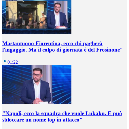
Mastantuono-Fiorentina, ecco chi pagherà
l'ingaggio. Ma il colpo di giornata è del Frosinone"
01:22
"Napoli, ecco la squadra che vuole Lukaku. E può
sbloccare un nome top in attacco"