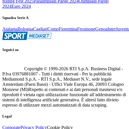
Riding Fest 2025
Paralimpiadi Parigi 2024
Olimpiadi Parigi
2024
Euro 2024
Squadra Serie A
Atalanta
Bologna
Cagliari
Como
Fiorentina
Frosinone
Genoa
Inter
Juvent
Seguici su
Copyright © 1999-
2026
RTI S.p.A. Business Digital -
P.Iva 03976881007 - Tutti i diritti riservati - Per la pubblicità
Mediamond S.p.A. - RTI S.p.A., Mediaset N.V., sede legale
Amsterdam (Paesi Bassi) - Uffici Viale Europa 46, 20093 Cologno
Monzese (MI)
Rispetto ai contenuti e ai dati personali trasmessi e/o
riprodotti è vietata ogni utilizzazione funzionale all’addestramento di
sistemi di intelligenza artificiale generativa. È altresì fatto divieto
espresso di utilizzare mezzi automatizzati di data scraping.
Legal
Corporate
Privacy Policy
Cookie Policy