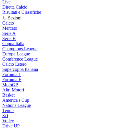
Live
Diretta Calcio
Risultati e Classifiche
Sezioni
Calcio
Mercato
Serie A
Serie B
Coppa Italia
Champions League
Europa League
Conference League
Calcio Estero
Supercoppa Italiana
Formula 1
Formula E
MotoGP
Altri Motori
Basket
America's Cup
Nations League
Tennis
Sci
Volley
Drive UP