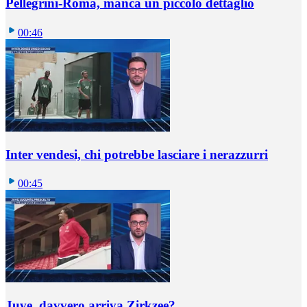
Pellegrini-Roma, manca un piccolo dettaglio
00:46
Inter vendesi, chi potrebbe lasciare i nerazzurri
00:45
Juve, davvero arriva Zirkzee?