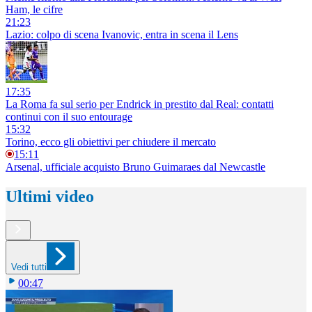
Ham, le cifre
21:23
Lazio: colpo di scena Ivanovic, entra in scena il Lens
17:35
La Roma fa sul serio per Endrick in prestito dal Real: contatti
continui con il suo entourage
15:32
Torino, ecco gli obiettivi per chiudere il mercato
15:11
Arsenal, ufficiale acquisto Bruno Guimaraes dal Newcastle
Ultimi video
Vedi tutti
00:47