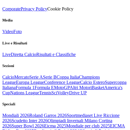
Corporate
Privacy Policy
Cookie Policy
Media
Video
Foto
Live e Risultati
Live
Diretta Calcio
Risultati e Classifiche
Sezioni
Calcio
Mercato
Serie A
Serie B
Coppa Italia
Champions
League
Europa League
Conference League
Calcio Estero
Supercoppa
Italiana
Formula 1
Formula E
MotoGP
Altri Motori
Basket
America's
Cup
Nations League
Tennis
Sci
Volley
Drive UP
Speciali
Mondiali 2026
Roland Garros 2026
Sportmediaset Live Riccione
2026
Scudetto Inter 2026
Olimpiadi Invernali Milano Cortina
2026
Super Bowl 2026
Eicma 2025
Mondiale per club 2025
EICMA