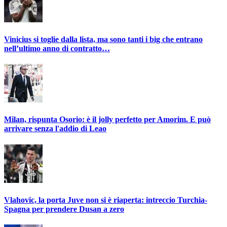
Vinicius si toglie dalla lista, ma sono tanti i big che entrano
nell’ultimo anno di contratto…
Milan, rispunta Osorio: è il jolly perfetto per Amorim. E può
arrivare senza l'addio di Leao
Vlahovic, la porta Juve non si è riaperta: intreccio Turchia-
Spagna per prendere Dusan a zero