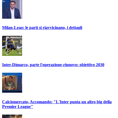
Milan-Leao: le parti si riavvicinano, i dettagli
Inter-Dimarco, parte l'operazione-rinnovo: obiettivo 2030
Calciomercato, Accomando: "L'Inter punta un altro big della
Premier League"