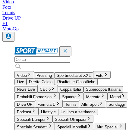
Video
Foto
Tennis
Drive UP
F1
MotoGp
Video
Pressing
Sportmediaset XXL
Foto
Live
Diretta Calcio
Risultati e Classifiche
News Live
Calcio
Coppa Italia
Supercoppa Italiana
Probabili Formazioni
Squadre
Mercato
Motori
Drive UP
Formula E
Tennis
Altri Sport
Sondaggi
Podcast
Lifestyle
Un libro a settimana
Speciali Europei
Speciali Olimpiadi
Speciale Scudetti
Speciali Mondiali
Altri Speciali