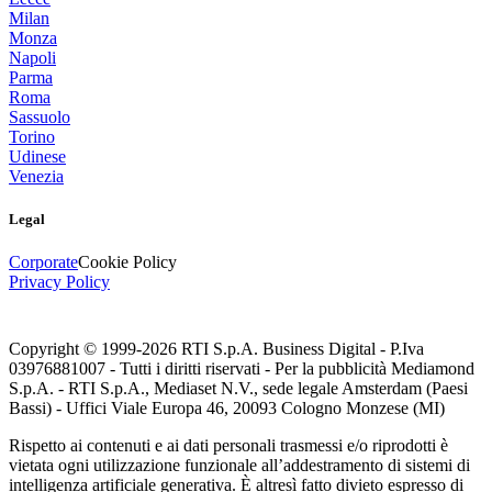
Milan
Monza
Napoli
Parma
Roma
Sassuolo
Torino
Udinese
Venezia
Legal
Corporate
Cookie Policy
Privacy Policy
Copyright © 1999-
2026
RTI S.p.A. Business Digital - P.Iva
03976881007 - Tutti i diritti riservati - Per la pubblicità Mediamond
S.p.A. - RTI S.p.A., Mediaset N.V., sede legale Amsterdam (Paesi
Bassi) - Uffici Viale Europa 46, 20093 Cologno Monzese (MI)
Rispetto ai contenuti e ai dati personali trasmessi e/o riprodotti è
vietata ogni utilizzazione funzionale all’addestramento di sistemi di
intelligenza artificiale generativa. È altresì fatto divieto espresso di