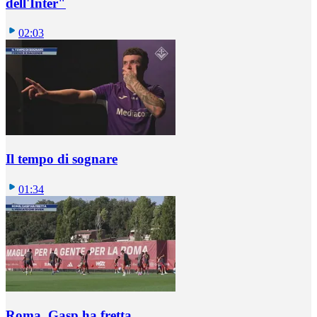
dell'Inter"
02:03
Il tempo di sognare
01:34
Roma, Gasp ha fretta