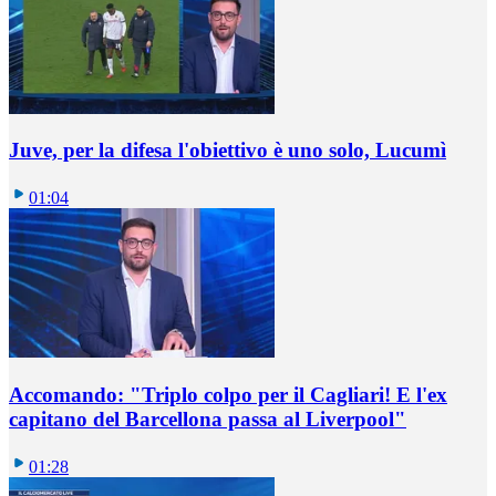
Juve, per la difesa l'obiettivo è uno solo, Lucumì
01:04
Accomando: "Triplo colpo per il Cagliari! E l'ex
capitano del Barcellona passa al Liverpool"
01:28