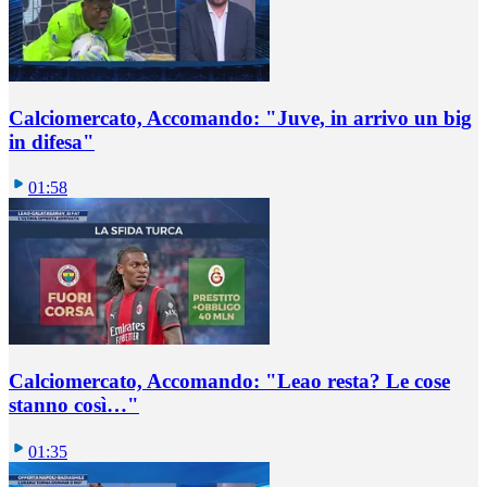
Calciomercato, Accomando: "Juve, in arrivo un big
in difesa"
01:58
Calciomercato, Accomando: "Leao resta? Le cose
stanno così…"
01:35