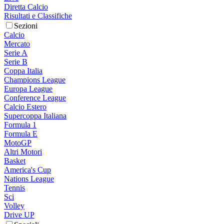
Diretta Calcio
Risultati e Classifiche
Sezioni
Calcio
Mercato
Serie A
Serie B
Coppa Italia
Champions League
Europa League
Conference League
Calcio Estero
Supercoppa Italiana
Formula 1
Formula E
MotoGP
Altri Motori
Basket
America's Cup
Nations League
Tennis
Sci
Volley
Drive UP