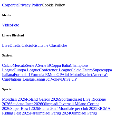
Corporate
Privacy Policy
Cookie Policy
Media
Video
Foto
Live e Risultati
Live
Diretta Calcio
Risultati e Classifiche
Sezioni
Calcio
Mercato
Serie A
Serie B
Coppa Italia
Champions
League
Europa League
Conference League
Calcio Estero
Supercoppa
Italiana
Formula 1
Formula E
MotoGP
Altri Motori
Basket
America's
Cup
Nations League
Tennis
Sci
Volley
Drive UP
Speciali
Mondiali 2026
Roland Garros 2026
Sportmediaset Live Riccione
2026
Scudetto Inter 2026
Olimpiadi Invernali Milano Cortina
2026
Super Bowl 2026
Eicma 2025
Mondiale per club 2025
EICMA
Riding Fest 2025
Paralimpiadi Parigi 2024
Olimpiadi Parigi