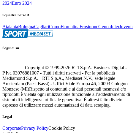
2024
Euro 2024
Squadra Serie A
Atalanta
Bologna
Cagliari
Como
Fiorentina
Frosinone
Genoa
Inter
Juvent
Seguici su
Copyright © 1999-
2026
RTI S.p.A. Business Digital -
P.Iva 03976881007 - Tutti i diritti riservati - Per la pubblicità
Mediamond S.p.A. - RTI S.p.A., Mediaset N.V., sede legale
Amsterdam (Paesi Bassi) - Uffici Viale Europa 46, 20093 Cologno
Monzese (MI)
Rispetto ai contenuti e ai dati personali trasmessi e/o
riprodotti è vietata ogni utilizzazione funzionale all’addestramento di
sistemi di intelligenza artificiale generativa. È altresì fatto divieto
espresso di utilizzare mezzi automatizzati di data scraping.
Legal
Corporate
Privacy Policy
Cookie Policy