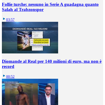
Follie turche: nessuno in Serie A guadagna quanto
Salah al Trabzonspor
03:57
Diomande al Real per 140 milioni di euro, ma non è
record
00:52