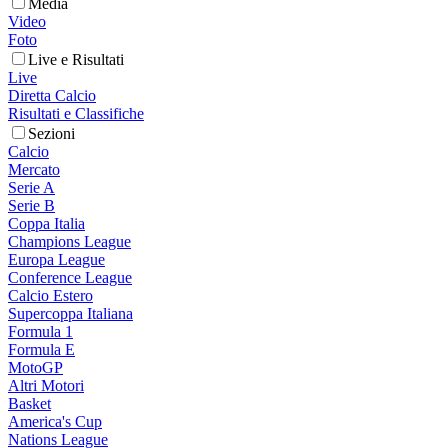
Media
Video
Foto
Live e Risultati
Live
Diretta Calcio
Risultati e Classifiche
Sezioni
Calcio
Mercato
Serie A
Serie B
Coppa Italia
Champions League
Europa League
Conference League
Calcio Estero
Supercoppa Italiana
Formula 1
Formula E
MotoGP
Altri Motori
Basket
America's Cup
Nations League