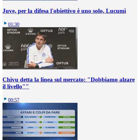
Juve, per la difesa l'obiettivo è uno solo, Lucumì
01:30
Chivu detta la linea sul mercato: "Dobbiamo alzare
il livello""
00:57