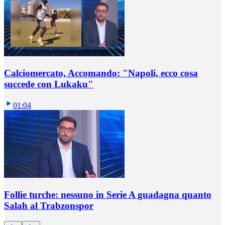
Calciomercato, Accomando: "Napoli, ecco cosa
succede con Lukaku"
01:04
Follie turche: nessuno in Serie A guadagna quanto
Salah al Trabzonspor