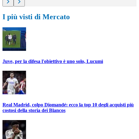
I più visti di Mercato
Juve, per la difesa l'obiettivo è uno solo, Lucumì
Real Madrid, colpo Diomandé: ecco la top 10 degli acquisti più
costosi della storia dei Blancos