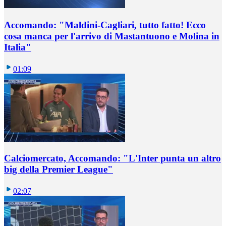
Accomando: "Maldini-Cagliari, tutto fatto! Ecco
cosa manca per l'arrivo di Mastantuono e Molina in
Italia"
01:09
Calciomercato, Accomando: "L'Inter punta un altro
big della Premier League"
02:07