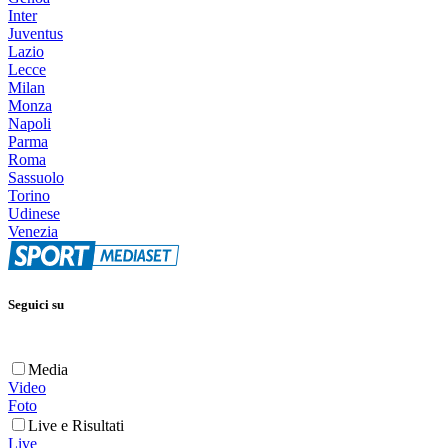
Inter
Juventus
Lazio
Lecce
Milan
Monza
Napoli
Parma
Roma
Sassuolo
Torino
Udinese
Venezia
Seguici su
Media
Video
Foto
Live e Risultati
Live