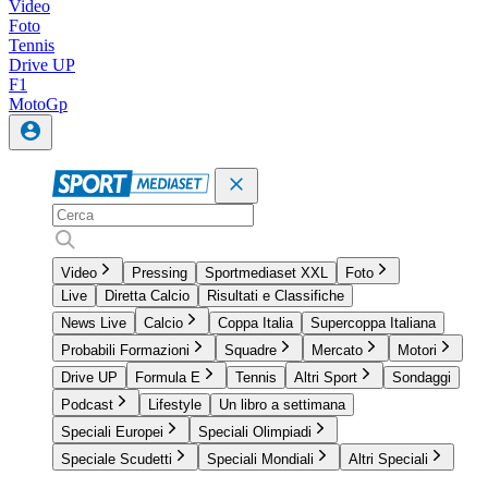
Video
Foto
Tennis
Drive UP
F1
MotoGp
Video
Pressing
Sportmediaset XXL
Foto
Live
Diretta Calcio
Risultati e Classifiche
News Live
Calcio
Coppa Italia
Supercoppa Italiana
Probabili Formazioni
Squadre
Mercato
Motori
Drive UP
Formula E
Tennis
Altri Sport
Sondaggi
Podcast
Lifestyle
Un libro a settimana
Speciali Europei
Speciali Olimpiadi
Speciale Scudetti
Speciali Mondiali
Altri Speciali