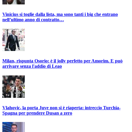
Vinicius si toglie dalla lista, ma sono tanti i big che entrano
nell’ultimo anno di contratto…
Milan, rispunta Osorio: è il jolly perfetto per Amorim. E può
arrivare senza l'addio di Leao
Vlahovic, la porta Juve non si è riaperta: intreccio Turchia-
Spagna per prendere Dusan a zero