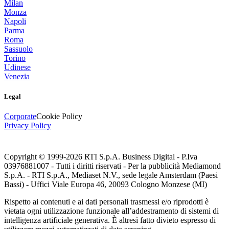
Milan
Monza
Napoli
Parma
Roma
Sassuolo
Torino
Udinese
Venezia
Legal
Corporate
Cookie Policy
Privacy Policy
Copyright © 1999-
2026
RTI S.p.A. Business Digital - P.Iva
03976881007 - Tutti i diritti riservati - Per la pubblicità Mediamond
S.p.A. - RTI S.p.A., Mediaset N.V., sede legale Amsterdam (Paesi
Bassi) - Uffici Viale Europa 46, 20093 Cologno Monzese (MI)
Rispetto ai contenuti e ai dati personali trasmessi e/o riprodotti è
vietata ogni utilizzazione funzionale all’addestramento di sistemi di
intelligenza artificiale generativa. È altresì fatto divieto espresso di