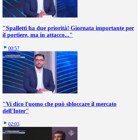
"Spalletti ha due priorità! Giornata importante per
il portiere, ma in attacco..."
00:57
"Vi dico l'uomo che può sbloccare il mercato
dell'Inter"
02:03