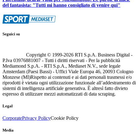
del fantasista: "Tutti mi hanno consigliato di venire qui"
Seguici su
Copyright © 1999-
2026
RTI S.p.A. Business Digital -
P.Iva 03976881007 - Tutti i diritti riservati - Per la pubblicità
Mediamond S.p.A. - RTI S.p.A., Mediaset N.V., sede legale
Amsterdam (Paesi Bassi) - Uffici Viale Europa 46, 20093 Cologno
Monzese (MI)
Rispetto ai contenuti e ai dati personali trasmessi e/o
riprodotti è vietata ogni utilizzazione funzionale all’addestramento di
sistemi di intelligenza artificiale generativa. È altresì fatto divieto
espresso di utilizzare mezzi automatizzati di data scraping.
Legal
Corporate
Privacy Policy
Cookie Policy
Media