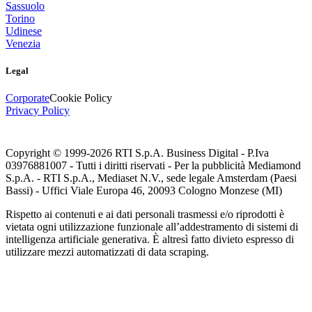
Sassuolo
Torino
Udinese
Venezia
Legal
Corporate
Cookie Policy
Privacy Policy
Copyright © 1999-
2026
RTI S.p.A. Business Digital - P.Iva
03976881007 - Tutti i diritti riservati - Per la pubblicità Mediamond
S.p.A. - RTI S.p.A., Mediaset N.V., sede legale Amsterdam (Paesi
Bassi) - Uffici Viale Europa 46, 20093 Cologno Monzese (MI)
Rispetto ai contenuti e ai dati personali trasmessi e/o riprodotti è
vietata ogni utilizzazione funzionale all’addestramento di sistemi di
intelligenza artificiale generativa. È altresì fatto divieto espresso di
utilizzare mezzi automatizzati di data scraping.