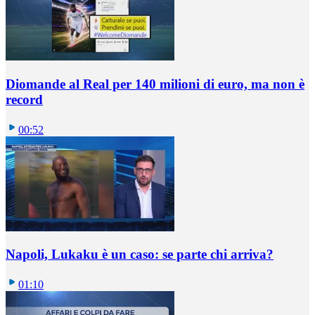
Diomande al Real per 140 milioni di euro, ma non è
record
00:52
Napoli, Lukaku è un caso: se parte chi arriva?
01:10