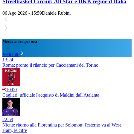
Streetbasket Circuit: All Star e DKB regine d'Italia
06 Ago 2026 - 15:59
Daniele Rubini
Mercato ora per ora
Vedi tutti
13:24
Roma: pronto il rilancio per Cacciamani del Torino
10:00
Cagliari, ufficiale l'acquisto di Maldini dall'Atalanta
22:59
Niente ritorno alla Fiorentina per Solomon: l'esterno va al West
Ham, le cifre