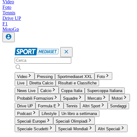
Video
Foto
Tennis
Drive UP
F1
MotoGp
Video
Pressing
Sportmediaset XXL
Foto
Live
Diretta Calcio
Risultati e Classifiche
News Live
Calcio
Coppa Italia
Supercoppa Italiana
Probabili Formazioni
Squadre
Mercato
Motori
Drive UP
Formula E
Tennis
Altri Sport
Sondaggi
Podcast
Lifestyle
Un libro a settimana
Speciali Europei
Speciali Olimpiadi
Speciale Scudetti
Speciali Mondiali
Altri Speciali