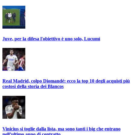
Juve, per la difesa l'obiettivo è uno solo, Lucumì
Real Madrid, colpo Diomandé: ecco la top 10 degli acquisti più
costosi della storia dei Blancos
Vinicius si toglie dalla lista, ma sono tanti i big che entrano
nell’ultimo anno di contratto…