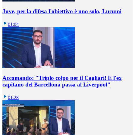
Juve, per la difesa l'obiettivo è uno solo, Lucumì
01:04
Accomando: "Triplo colpo per il Cagliari! E l'ex
capitano del Barcellona passa al Liverpool"
01:28