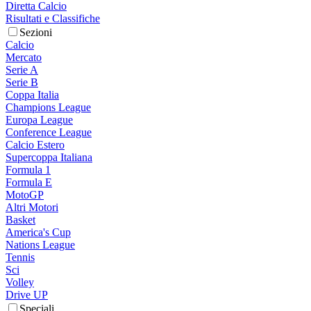
Diretta Calcio
Risultati e Classifiche
Sezioni
Calcio
Mercato
Serie A
Serie B
Coppa Italia
Champions League
Europa League
Conference League
Calcio Estero
Supercoppa Italiana
Formula 1
Formula E
MotoGP
Altri Motori
Basket
America's Cup
Nations League
Tennis
Sci
Volley
Drive UP
Speciali