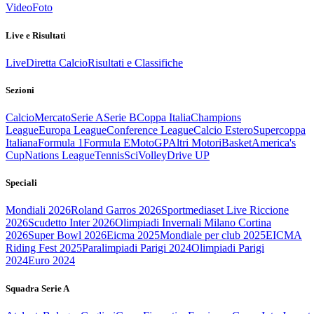
Video
Foto
Live e Risultati
Live
Diretta Calcio
Risultati e Classifiche
Sezioni
Calcio
Mercato
Serie A
Serie B
Coppa Italia
Champions
League
Europa League
Conference League
Calcio Estero
Supercoppa
Italiana
Formula 1
Formula E
MotoGP
Altri Motori
Basket
America's
Cup
Nations League
Tennis
Sci
Volley
Drive UP
Speciali
Mondiali 2026
Roland Garros 2026
Sportmediaset Live Riccione
2026
Scudetto Inter 2026
Olimpiadi Invernali Milano Cortina
2026
Super Bowl 2026
Eicma 2025
Mondiale per club 2025
EICMA
Riding Fest 2025
Paralimpiadi Parigi 2024
Olimpiadi Parigi
2024
Euro 2024
Squadra Serie A