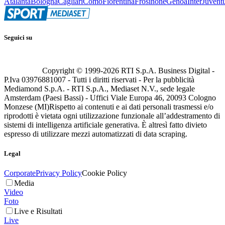
Atalanta
Bologna
Cagliari
Como
Fiorentina
Frosinone
Genoa
Inter
Juvent
Seguici su
Copyright © 1999-
2026
RTI S.p.A. Business Digital -
P.Iva 03976881007 - Tutti i diritti riservati - Per la pubblicità
Mediamond S.p.A. - RTI S.p.A., Mediaset N.V., sede legale
Amsterdam (Paesi Bassi) - Uffici Viale Europa 46, 20093 Cologno
Monzese (MI)
Rispetto ai contenuti e ai dati personali trasmessi e/o
riprodotti è vietata ogni utilizzazione funzionale all’addestramento di
sistemi di intelligenza artificiale generativa. È altresì fatto divieto
espresso di utilizzare mezzi automatizzati di data scraping.
Legal
Corporate
Privacy Policy
Cookie Policy
Media
Video
Foto
Live e Risultati
Live