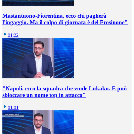
Mastantuono-Fiorentina, ecco chi pagherà
l'ingaggio. Ma il colpo di giornata è del Frosinone"
01:22
"Napoli, ecco la squadra che vuole Lukaku. E può
sbloccare un nome top in attacco"
01:01