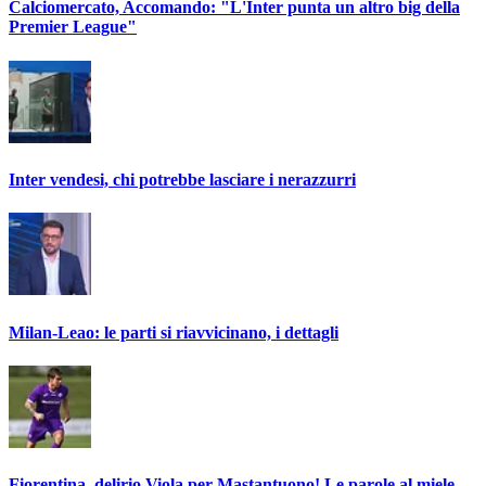
Calciomercato, Accomando: "L'Inter punta un altro big della
Premier League"
Inter vendesi, chi potrebbe lasciare i nerazzurri
Milan-Leao: le parti si riavvicinano, i dettagli
Fiorentina, delirio Viola per Mastantuono! Le parole al miele