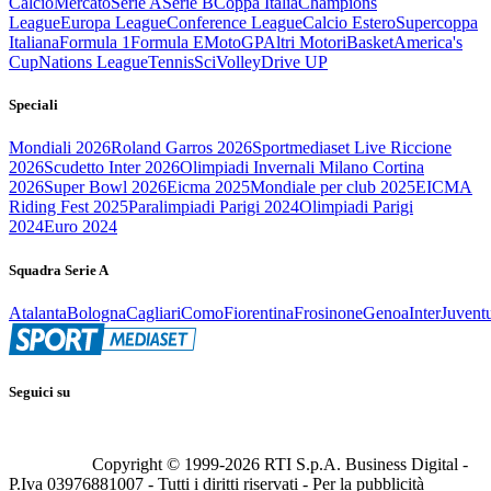
Calcio
Mercato
Serie A
Serie B
Coppa Italia
Champions
League
Europa League
Conference League
Calcio Estero
Supercoppa
Italiana
Formula 1
Formula E
MotoGP
Altri Motori
Basket
America's
Cup
Nations League
Tennis
Sci
Volley
Drive UP
Speciali
Mondiali 2026
Roland Garros 2026
Sportmediaset Live Riccione
2026
Scudetto Inter 2026
Olimpiadi Invernali Milano Cortina
2026
Super Bowl 2026
Eicma 2025
Mondiale per club 2025
EICMA
Riding Fest 2025
Paralimpiadi Parigi 2024
Olimpiadi Parigi
2024
Euro 2024
Squadra Serie A
Atalanta
Bologna
Cagliari
Como
Fiorentina
Frosinone
Genoa
Inter
Juvent
Seguici su
Copyright © 1999-
2026
RTI S.p.A. Business Digital -
P.Iva 03976881007 - Tutti i diritti riservati - Per la pubblicità