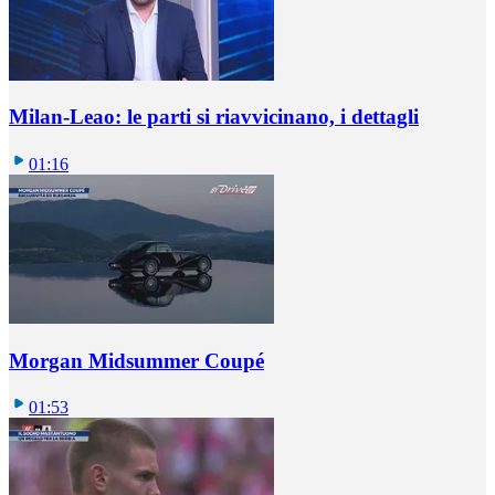
Milan-Leao: le parti si riavvicinano, i dettagli
01:16
Morgan Midsummer Coupé
01:53