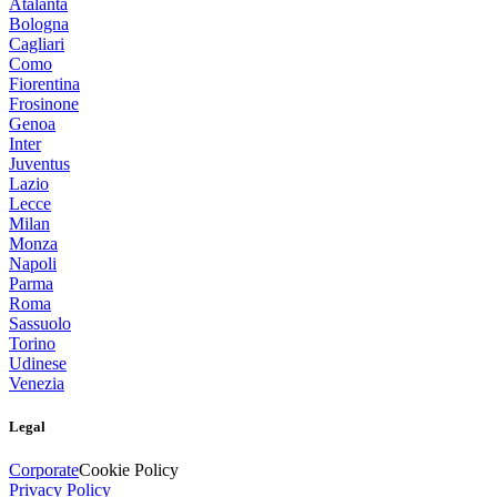
Atalanta
Bologna
Cagliari
Como
Fiorentina
Frosinone
Genoa
Inter
Juventus
Lazio
Lecce
Milan
Monza
Napoli
Parma
Roma
Sassuolo
Torino
Udinese
Venezia
Legal
Corporate
Cookie Policy
Privacy Policy