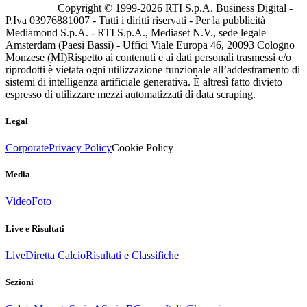
Copyright © 1999-
2026
RTI S.p.A. Business Digital -
P.Iva 03976881007 - Tutti i diritti riservati - Per la pubblicità
Mediamond S.p.A. - RTI S.p.A., Mediaset N.V., sede legale
Amsterdam (Paesi Bassi) - Uffici Viale Europa 46, 20093 Cologno
Monzese (MI)
Rispetto ai contenuti e ai dati personali trasmessi e/o
riprodotti è vietata ogni utilizzazione funzionale all’addestramento di
sistemi di intelligenza artificiale generativa. È altresì fatto divieto
espresso di utilizzare mezzi automatizzati di data scraping.
Legal
Corporate
Privacy Policy
Cookie Policy
Media
Video
Foto
Live e Risultati
Live
Diretta Calcio
Risultati e Classifiche
Sezioni