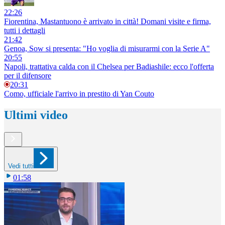
22:26
Fiorentina, Mastantuono è arrivato in città! Domani visite e firma,
tutti i dettagli
21:42
Genoa, Sow si presenta: "Ho voglia di misurarmi con la Serie A"
20:55
Napoli, trattativa calda con il Chelsea per Badiashile: ecco l'offerta
per il difensore
20:31
Como, ufficiale l'arrivo in prestito di Yan Couto
Ultimi video
Vedi tutti
01:58