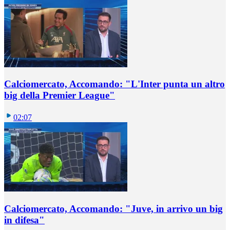
Calciomercato, Accomando: "L'Inter punta un altro
big della Premier League"
02:07
Calciomercato, Accomando: "Juve, in arrivo un big
in difesa"