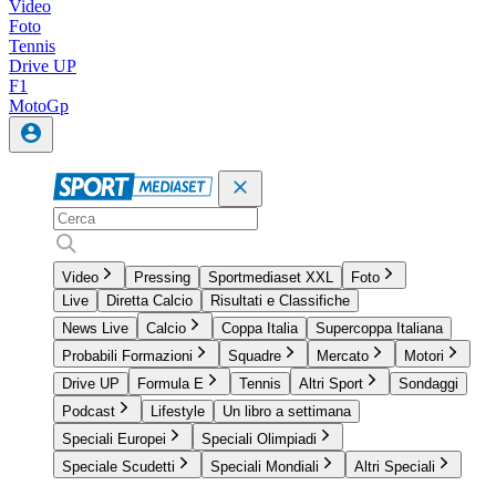
Video
Foto
Tennis
Drive UP
F1
MotoGp
Video
Pressing
Sportmediaset XXL
Foto
Live
Diretta Calcio
Risultati e Classifiche
News Live
Calcio
Coppa Italia
Supercoppa Italiana
Probabili Formazioni
Squadre
Mercato
Motori
Drive UP
Formula E
Tennis
Altri Sport
Sondaggi
Podcast
Lifestyle
Un libro a settimana
Speciali Europei
Speciali Olimpiadi
Speciale Scudetti
Speciali Mondiali
Altri Speciali