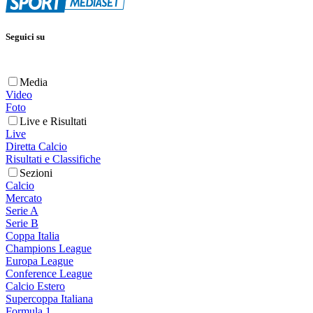
Seguici su
Media
Video
Foto
Live e Risultati
Live
Diretta Calcio
Risultati e Classifiche
Sezioni
Calcio
Mercato
Serie A
Serie B
Coppa Italia
Champions League
Europa League
Conference League
Calcio Estero
Supercoppa Italiana
Formula 1