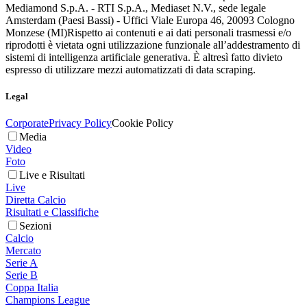
Mediamond S.p.A. - RTI S.p.A., Mediaset N.V., sede legale
Amsterdam (Paesi Bassi) - Uffici Viale Europa 46, 20093 Cologno
Monzese (MI)
Rispetto ai contenuti e ai dati personali trasmessi e/o
riprodotti è vietata ogni utilizzazione funzionale all’addestramento di
sistemi di intelligenza artificiale generativa. È altresì fatto divieto
espresso di utilizzare mezzi automatizzati di data scraping.
Legal
Corporate
Privacy Policy
Cookie Policy
Media
Video
Foto
Live e Risultati
Live
Diretta Calcio
Risultati e Classifiche
Sezioni
Calcio
Mercato
Serie A
Serie B
Coppa Italia
Champions League