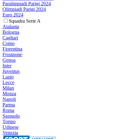
Paralimpiadi Parigi 2024
Olimpiadi Parigi 2024
Euro 2024
Squadra Serie A
Atalanta
Bologna
Cagliari
Como
Fiorentina
Frosinone
Genoa
Inter
Juventus
Lazio
Lecce
Milan
Monza
Napoli
Parma
Roma
Sassuolo
Torino
Udinese
Venezia