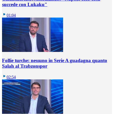
succede con Lukaku"
01:04
Follie turche: nessuno in Serie A guadagna quanto
Salah al Trabzonspor
02:54