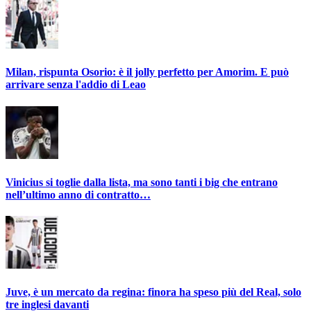
Milan, rispunta Osorio: è il jolly perfetto per Amorim. E può
arrivare senza l'addio di Leao
Vinicius si toglie dalla lista, ma sono tanti i big che entrano
nell’ultimo anno di contratto…
Juve, è un mercato da regina: finora ha speso più del Real, solo
tre inglesi davanti