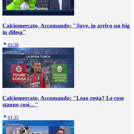
Calciomercato, Accomando: "Juve, in arrivo un big
in difesa"
01:58
Calciomercato, Accomando: "Leao resta? Le cose
stanno così…"
01:35