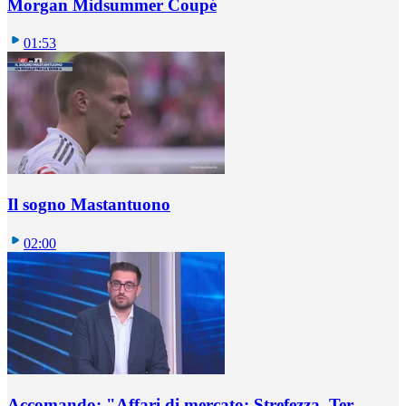
Morgan Midsummer Coupé
01:53
Il sogno Mastantuono
02:00
Accomando: "Affari di mercato: Strefezza, Ter