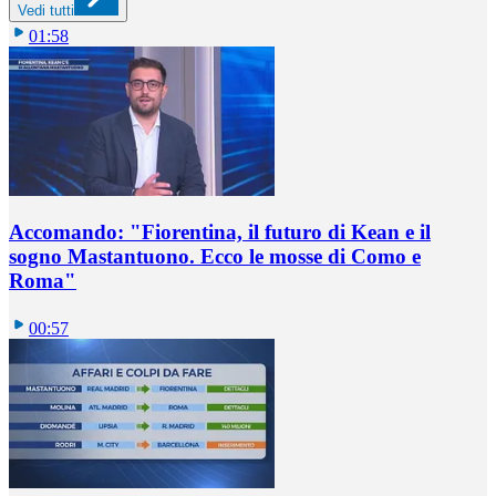
Vedi tutti
01:58
Accomando: "Fiorentina, il futuro di Kean e il
sogno Mastantuono. Ecco le mosse di Como e
Roma"
00:57