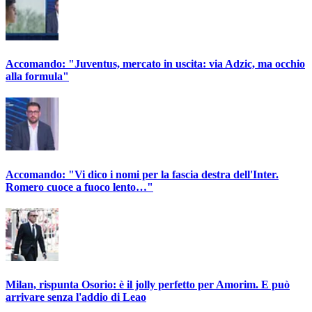
Accomando: "Juventus, mercato in uscita: via Adzic, ma occhio
alla formula"
Accomando: "Vi dico i nomi per la fascia destra dell'Inter.
Romero cuoce a fuoco lento…"
Milan, rispunta Osorio: è il jolly perfetto per Amorim. E può
arrivare senza l'addio di Leao