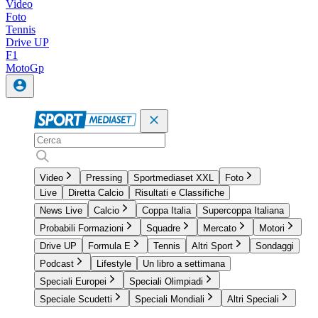
Video
Foto
Tennis
Drive UP
F1
MotoGp
Video
Pressing
Sportmediaset XXL
Foto
Live
Diretta Calcio
Risultati e Classifiche
News Live
Calcio
Coppa Italia
Supercoppa Italiana
Probabili Formazioni
Squadre
Mercato
Motori
Drive UP
Formula E
Tennis
Altri Sport
Sondaggi
Podcast
Lifestyle
Un libro a settimana
Speciali Europei
Speciali Olimpiadi
Speciale Scudetti
Speciali Mondiali
Altri Speciali