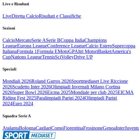
Live e Risultati
Live
Diretta Calcio
Risultati e Classifiche
Sezioni
Calcio
Mercato
Serie A
Serie B
Coppa Italia
Champions
League
Europa League
Conference League
Calcio Estero
Supercoppa
Italiana
Formula 1
Formula E
MotoGP
Altri Motori
Basket
America's
Cup
Nations League
Tennis
Sci
Volley
Drive UP
Speciali
Mondiali 2026
Roland Garros 2026
Sportmediaset Live Riccione
2026
Scudetto Inter 2026
Olimpiadi Invernali Milano Cortina
2026
Super Bowl 2026
Eicma 2025
Mondiale per club 2025
EICMA
Riding Fest 2025
Paralimpiadi Parigi 2024
Olimpiadi Parigi
2024
Euro 2024
Squadra Serie A
Atalanta
Bologna
Cagliari
Como
Fiorentina
Frosinone
Genoa
Inter
Juvent