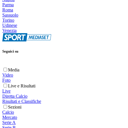
Parma
Roma
Sassuolo
Torino
Udinese
Venezia
Seguici su
Media
Video
Foto
Live e Risultati
Live
Diretta Calcio
Risultati e Classifiche
Sezioni
Calcio
Mercato
Serie A
Serie B