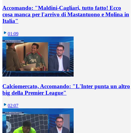
Accomando: "Maldini-Cagliari, tutto fatto! Ecco
cosa manca per l'arrivo di Mastantuono e Molina in
Italia"
01:09
Calciomercato, Accomando: "L'Inter punta un altro
big della Premier League"
02:07