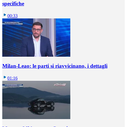
specifiche
00:33
Milan-Leao: le parti si riavvicinano, i dettagli
01:16