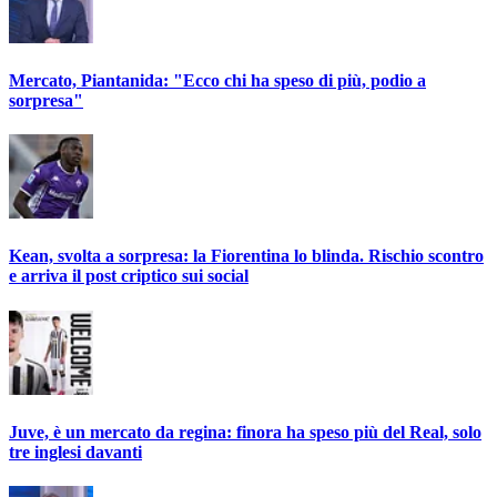
Mercato, Piantanida: "Ecco chi ha speso di più, podio a
sorpresa"
Kean, svolta a sorpresa: la Fiorentina lo blinda. Rischio scontro
e arriva il post criptico sui social
Juve, è un mercato da regina: finora ha speso più del Real, solo
tre inglesi davanti