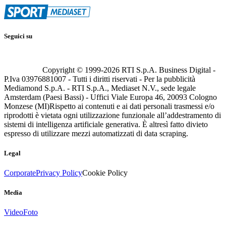
Seguici su
Copyright © 1999-
2026
RTI S.p.A. Business Digital -
P.Iva 03976881007 - Tutti i diritti riservati - Per la pubblicità
Mediamond S.p.A. - RTI S.p.A., Mediaset N.V., sede legale
Amsterdam (Paesi Bassi) - Uffici Viale Europa 46, 20093 Cologno
Monzese (MI)
Rispetto ai contenuti e ai dati personali trasmessi e/o
riprodotti è vietata ogni utilizzazione funzionale all’addestramento di
sistemi di intelligenza artificiale generativa. È altresì fatto divieto
espresso di utilizzare mezzi automatizzati di data scraping.
Legal
Corporate
Privacy Policy
Cookie Policy
Media
Video
Foto