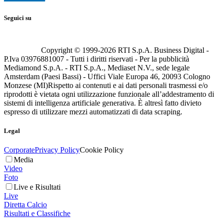
Seguici su
Copyright © 1999-
2026
RTI S.p.A. Business Digital -
P.Iva 03976881007 - Tutti i diritti riservati - Per la pubblicità
Mediamond S.p.A. - RTI S.p.A., Mediaset N.V., sede legale
Amsterdam (Paesi Bassi) - Uffici Viale Europa 46, 20093 Cologno
Monzese (MI)
Rispetto ai contenuti e ai dati personali trasmessi e/o
riprodotti è vietata ogni utilizzazione funzionale all’addestramento di
sistemi di intelligenza artificiale generativa. È altresì fatto divieto
espresso di utilizzare mezzi automatizzati di data scraping.
Legal
Corporate
Privacy Policy
Cookie Policy
Media
Video
Foto
Live e Risultati
Live
Diretta Calcio
Risultati e Classifiche