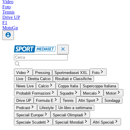
Video
Foto
Tennis
Drive UP
F1
MotoGp
Video
Pressing
Sportmediaset XXL
Foto
Live
Diretta Calcio
Risultati e Classifiche
News Live
Calcio
Coppa Italia
Supercoppa Italiana
Probabili Formazioni
Squadre
Mercato
Motori
Drive UP
Formula E
Tennis
Altri Sport
Sondaggi
Podcast
Lifestyle
Un libro a settimana
Speciali Europei
Speciali Olimpiadi
Speciale Scudetti
Speciali Mondiali
Altri Speciali