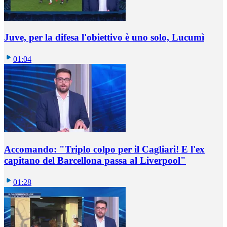
Juve, per la difesa l'obiettivo è uno solo, Lucumì
01:04
Accomando: "Triplo colpo per il Cagliari! E l'ex
capitano del Barcellona passa al Liverpool"
01:28