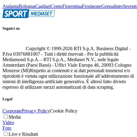
Atalanta
Bologna
Cagliari
Como
Fiorentina
Frosinone
Genoa
Inter
Juvent
Seguici su
Copyright © 1999-
2026
RTI S.p.A. Business Digital -
P.Iva 03976881007 - Tutti i diritti riservati - Per la pubblicità
Mediamond S.p.A. - RTI S.p.A., Mediaset N.V., sede legale
Amsterdam (Paesi Bassi) - Uffici Viale Europa 46, 20093 Cologno
Monzese (MI)
Rispetto ai contenuti e ai dati personali trasmessi e/o
riprodotti è vietata ogni utilizzazione funzionale all’addestramento di
sistemi di intelligenza artificiale generativa. È altresì fatto divieto
espresso di utilizzare mezzi automatizzati di data scraping.
Legal
Corporate
Privacy Policy
Cookie Policy
Media
Video
Foto
Live e Risultati