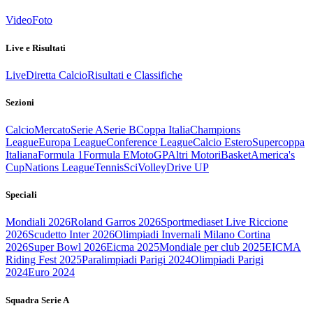
Video
Foto
Live e Risultati
Live
Diretta Calcio
Risultati e Classifiche
Sezioni
Calcio
Mercato
Serie A
Serie B
Coppa Italia
Champions
League
Europa League
Conference League
Calcio Estero
Supercoppa
Italiana
Formula 1
Formula E
MotoGP
Altri Motori
Basket
America's
Cup
Nations League
Tennis
Sci
Volley
Drive UP
Speciali
Mondiali 2026
Roland Garros 2026
Sportmediaset Live Riccione
2026
Scudetto Inter 2026
Olimpiadi Invernali Milano Cortina
2026
Super Bowl 2026
Eicma 2025
Mondiale per club 2025
EICMA
Riding Fest 2025
Paralimpiadi Parigi 2024
Olimpiadi Parigi
2024
Euro 2024
Squadra Serie A