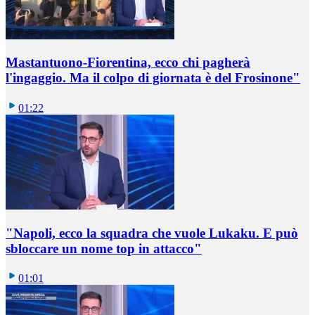
Mastantuono-Fiorentina, ecco chi pagherà
l'ingaggio. Ma il colpo di giornata è del Frosinone"
01:22
"Napoli, ecco la squadra che vuole Lukaku. E può
sbloccare un nome top in attacco"
01:01