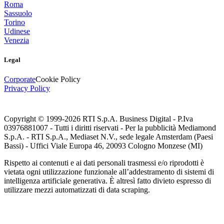
Roma
Sassuolo
Torino
Udinese
Venezia
Legal
Corporate
Cookie Policy
Privacy Policy
Copyright © 1999-
2026
RTI S.p.A. Business Digital - P.Iva
03976881007 - Tutti i diritti riservati - Per la pubblicità Mediamond
S.p.A. - RTI S.p.A., Mediaset N.V., sede legale Amsterdam (Paesi
Bassi) - Uffici Viale Europa 46, 20093 Cologno Monzese (MI)
Rispetto ai contenuti e ai dati personali trasmessi e/o riprodotti è
vietata ogni utilizzazione funzionale all’addestramento di sistemi di
intelligenza artificiale generativa. È altresì fatto divieto espresso di
utilizzare mezzi automatizzati di data scraping.