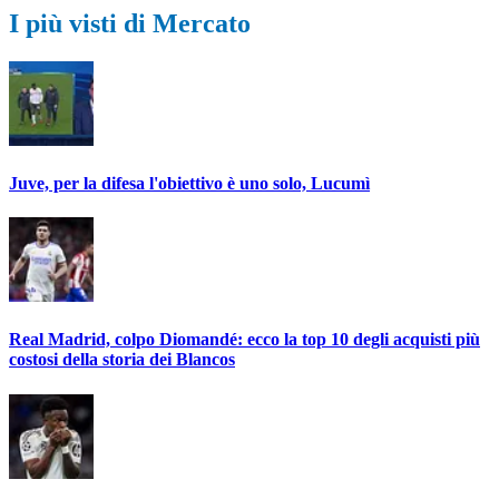
I più visti di Mercato
Juve, per la difesa l'obiettivo è uno solo, Lucumì
Real Madrid, colpo Diomandé: ecco la top 10 degli acquisti più
costosi della storia dei Blancos