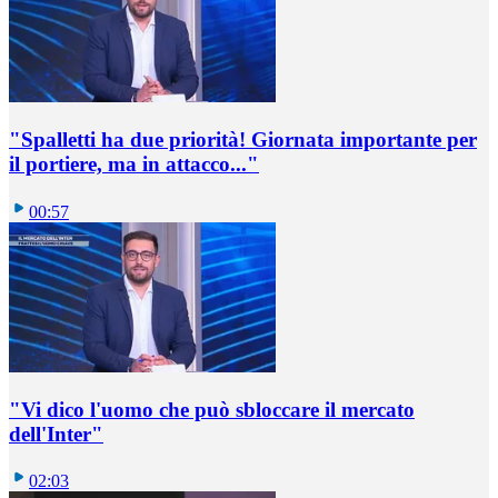
"Spalletti ha due priorità! Giornata importante per
il portiere, ma in attacco..."
00:57
"Vi dico l'uomo che può sbloccare il mercato
dell'Inter"
02:03