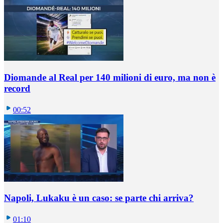
Diomande al Real per 140 milioni di euro, ma non è
record
00:52
Napoli, Lukaku è un caso: se parte chi arriva?
01:10