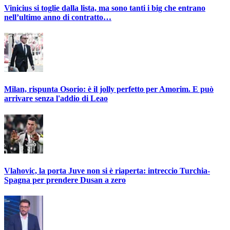
Vinicius si toglie dalla lista, ma sono tanti i big che entrano
nell’ultimo anno di contratto…
Milan, rispunta Osorio: è il jolly perfetto per Amorim. E può
arrivare senza l'addio di Leao
Vlahovic, la porta Juve non si è riaperta: intreccio Turchia-
Spagna per prendere Dusan a zero