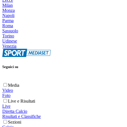
Lecce
Milan
Monza
Napoli
Parma
Roma
Sassuolo
Torino
Udinese
Venezia
Seguici su
Media
Video
Foto
Live e Risultati
Live
Diretta Calcio
Risultati e Classifiche
Sezioni