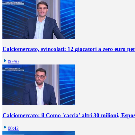
Calciomercato, svincolati: 12 giocatori a zero euro pe
00:50
Calciomercato: il Como 'caccia' altri 30 milioni, Espos
00:42