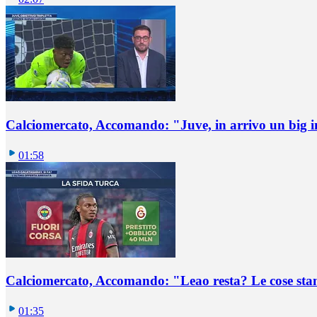
Calciomercato, Accomando: "Juve, in arrivo un big i
01:58
Calciomercato, Accomando: "Leao resta? Le cose st
01:35