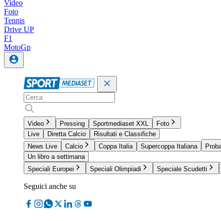
Video
Foto
Tennis
Drive UP
F1
MotoGp
Video
Pressing
Sportmediaset XXL
Foto
Live
Diretta Calcio
Risultati e Classifiche
News Live
Calcio
Coppa Italia
Supercoppa Italiana
Proba
Un libro a settimana
Speciali Europei
Speciali Olimpiadi
Speciale Scudetti
Seguici anche su