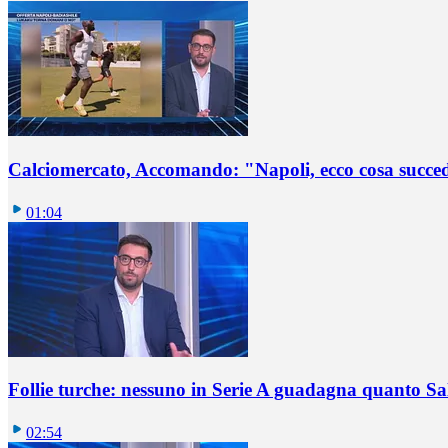
Calciomercato, Accomando: "Napoli, ecco cosa succ
01:04
Follie turche: nessuno in Serie A guadagna quanto S
02:54