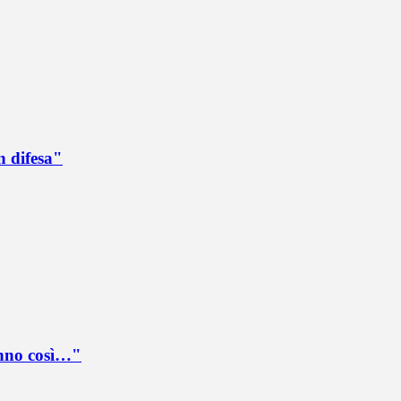
n difesa"
anno così…"