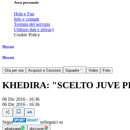
Area personale
Help e Faq
Info e contatti
Termini del servizio
Utilizzo dati e privacy
Cookie Policy
Mercato
Mercato
Ora per ora
Acquisti e Cessioni
Squadre
Video
Foto
KHEDIRA: "SCELTO JUVE P
06 Dic 2016 - 16:36
06 Dic 2016 - 16:36
Segui
su
Seguici su
whatsapp
discover