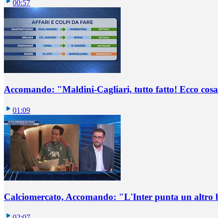
00:57
Accomando: "Maldini-Cagliari, tutto fatto! Ecco cosa
01:09
Calciomercato, Accomando: "L'Inter punta un altro 
02:07