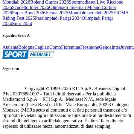
Mondiali 2026
Roland Garros 2026
Sportmediaset Live Riccione
2026
Scudetto Inter 2026
Olimpiadi Invernali Milano Cortina
2026
Super Bowl 2026
Eicma 2025
Mondiale per club 2025
EICMA
Riding Fest 2025
Paralimpiadi Parigi 2024
Olimpiadi Parigi
2024
Euro 2024
Squadra Serie A
Atalanta
Bologna
Cagliari
Como
Fiorentina
Frosinone
Genoa
Inter
Juvent
Seguici su
Copyright © 1999-
2026
RTI S.p.A. Business Digital -
P.Iva 03976881007 - Tutti i diritti riservati - Per la pubblicità
Mediamond S.p.A. - RTI S.p.A., Mediaset N.V., sede legale
Amsterdam (Paesi Bassi) - Uffici Viale Europa 46, 20093 Cologno
Monzese (MI)
Rispetto ai contenuti e ai dati personali trasmessi e/o
riprodotti è vietata ogni utilizzazione funzionale all’addestramento di
sistemi di intelligenza artificiale generativa. È altresì fatto divieto
espresso di utilizzare mezzi automatizzati di data scraping.