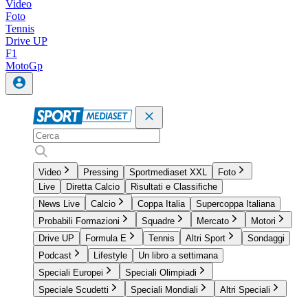
Video
Foto
Tennis
Drive UP
F1
MotoGp
Video
Pressing
Sportmediaset XXL
Foto
Live
Diretta Calcio
Risultati e Classifiche
News Live
Calcio
Coppa Italia
Supercoppa Italiana
Probabili Formazioni
Squadre
Mercato
Motori
Drive UP
Formula E
Tennis
Altri Sport
Sondaggi
Podcast
Lifestyle
Un libro a settimana
Speciali Europei
Speciali Olimpiadi
Speciale Scudetti
Speciali Mondiali
Altri Speciali