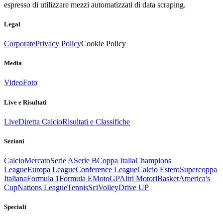
espresso di utilizzare mezzi automatizzati di data scraping.
Legal
Corporate
Privacy Policy
Cookie Policy
Media
Video
Foto
Live e Risultati
Live
Diretta Calcio
Risultati e Classifiche
Sezioni
Calcio
Mercato
Serie A
Serie B
Coppa Italia
Champions
League
Europa League
Conference League
Calcio Estero
Supercoppa
Italiana
Formula 1
Formula E
MotoGP
Altri Motori
Basket
America's
Cup
Nations League
Tennis
Sci
Volley
Drive UP
Speciali