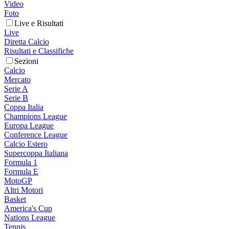
Video
Foto
Live e Risultati
Live
Diretta Calcio
Risultati e Classifiche
Sezioni
Calcio
Mercato
Serie A
Serie B
Coppa Italia
Champions League
Europa League
Conference League
Calcio Estero
Supercoppa Italiana
Formula 1
Formula E
MotoGP
Altri Motori
Basket
America's Cup
Nations League
Tennis