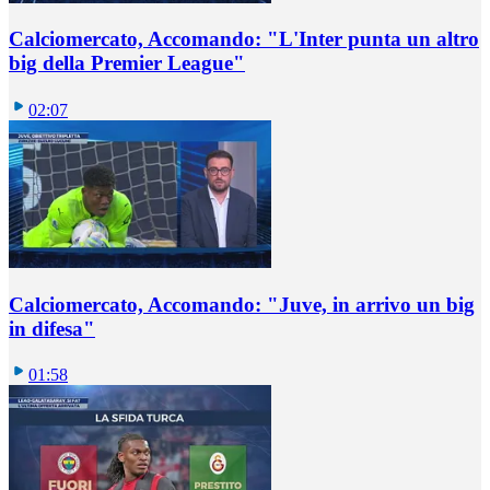
Calciomercato, Accomando: "L'Inter punta un altro
big della Premier League"
02:07
Calciomercato, Accomando: "Juve, in arrivo un big
in difesa"
01:58