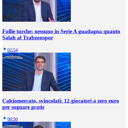
Follie turche: nessuno in Serie A guadagna quanto
Salah al Trabzonspor
02:54
Calciomercato, svincolati: 12 giocatori a zero euro
per sognare gratis
00:50