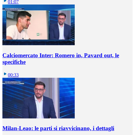
01:07
Calciomercato Inter: Romero in, Pavard out, le
specifiche
00:33
Milan-Leao: le parti si riavvicinano, i dettagli