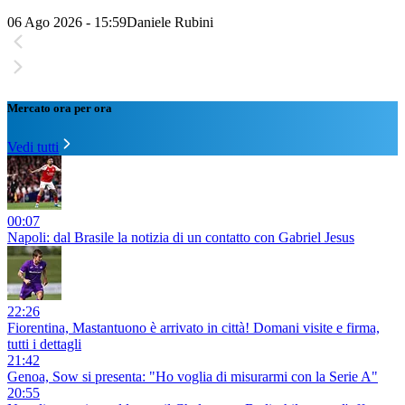
06 Ago 2026 - 15:59
Daniele Rubini
Mercato ora per ora
Vedi tutti
00:07
Napoli: dal Brasile la notizia di un contatto con Gabriel Jesus
22:26
Fiorentina, Mastantuono è arrivato in città! Domani visite e firma,
tutti i dettagli
21:42
Genoa, Sow si presenta: "Ho voglia di misurarmi con la Serie A"
20:55