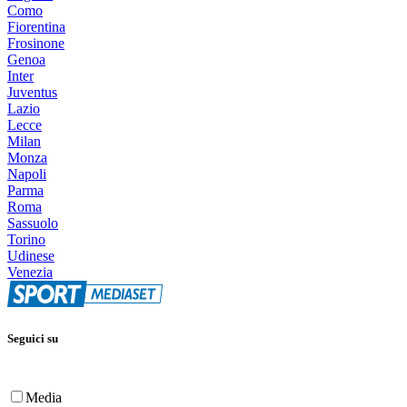
Como
Fiorentina
Frosinone
Genoa
Inter
Juventus
Lazio
Lecce
Milan
Monza
Napoli
Parma
Roma
Sassuolo
Torino
Udinese
Venezia
Seguici su
Media