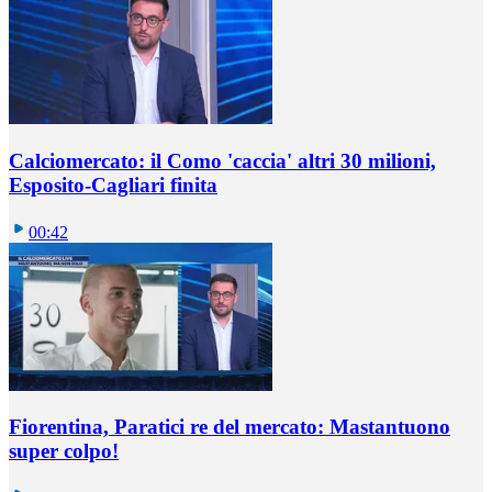
Calciomercato: il Como 'caccia' altri 30 milioni,
Esposito-Cagliari finita
00:42
Fiorentina, Paratici re del mercato: Mastantuono
super colpo!