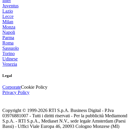
Inter
Juventus
Lazio
Lecce
Milan
Monza
Napoli
Parma
Roma
Sassuolo
Torino
Udinese
Venezia
Legal
Corporate
Cookie Policy
Privacy Policy
Copyright © 1999-
2026
RTI S.p.A. Business Digital - P.Iva
03976881007 - Tutti i diritti riservati - Per la pubblicità Mediamond
S.p.A. - RTI S.p.A., Mediaset N.V., sede legale Amsterdam (Paesi
Bassi) - Uffici Viale Europa 46, 20093 Cologno Monzese (MI)