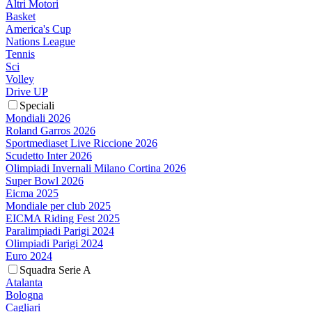
Altri Motori
Basket
America's Cup
Nations League
Tennis
Sci
Volley
Drive UP
Speciali
Mondiali 2026
Roland Garros 2026
Sportmediaset Live Riccione 2026
Scudetto Inter 2026
Olimpiadi Invernali Milano Cortina 2026
Super Bowl 2026
Eicma 2025
Mondiale per club 2025
EICMA Riding Fest 2025
Paralimpiadi Parigi 2024
Olimpiadi Parigi 2024
Euro 2024
Squadra Serie A
Atalanta
Bologna
Cagliari