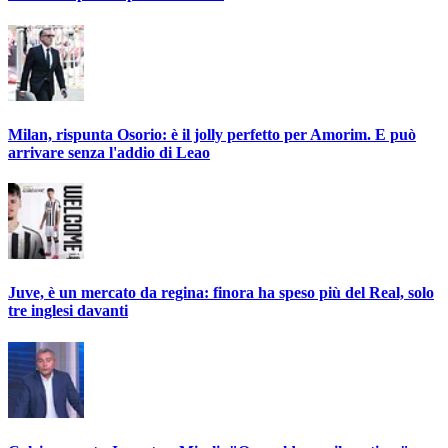
Milan, rispunta Osorio: è il jolly perfetto per Amorim. E può
arrivare senza l'addio di Leao
Juve, è un mercato da regina: finora ha speso più del Real, solo
tre inglesi davanti