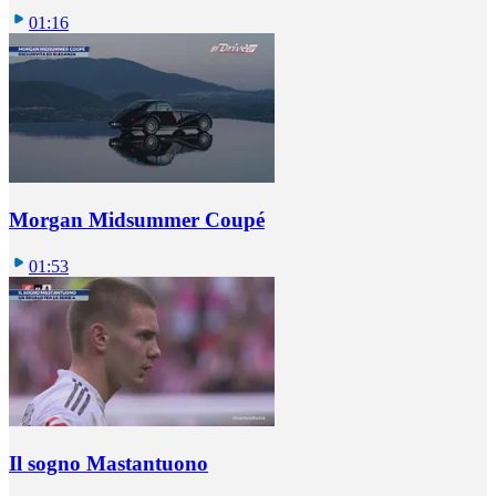
01:16
Morgan Midsummer Coupé
01:53
Il sogno Mastantuono