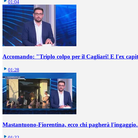
01:04
Accomando: "Triplo colpo per il Cagliari! E l'ex capi
01:28
Mastantuono-Fiorentina, ecco chi pagherà l'ingaggio. 
01:22