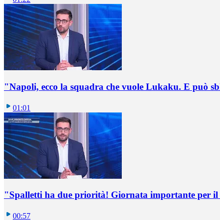
"Napoli, ecco la squadra che vuole Lukaku. E può sb
01:01
"Spalletti ha due priorità! Giornata importante per il 
00:57