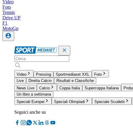
Video
Foto
Tennis
Drive UP
F1
MotoGp
Video
Pressing
Sportmediaset XXL
Foto
Live
Diretta Calcio
Risultati e Classifiche
News Live
Calcio
Coppa Italia
Supercoppa Italiana
Proba
Un libro a settimana
Speciali Europei
Speciali Olimpiadi
Speciale Scudetti
Seguici anche su