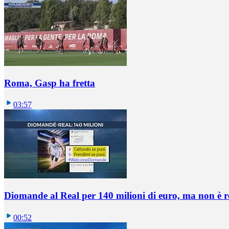
Roma, Gasp ha fretta
03:57
Diomande al Real per 140 milioni di euro, ma non è 
00:52