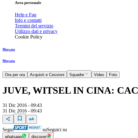
Area personale
Help e Faq
Info e contatti
Termini del servizio
Utilizzo dati e privacy
Cookie Policy
Mercato
Mercato
Ora per ora
Acquisti e Cessioni
Squadre
Video
Foto
JUVE, WITSEL IN CINA: C
31 Dic 2016 - 09:43
31 Dic 2016 - 09:43
Segui
su
Seguici su
whatsapp
discover