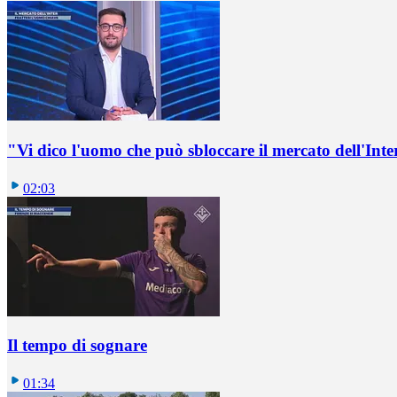
"Vi dico l'uomo che può sbloccare il mercato dell'Inte
02:03
Il tempo di sognare
01:34