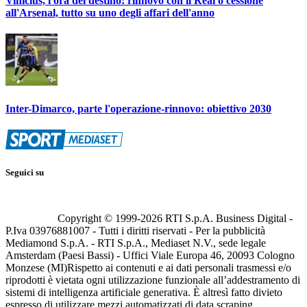
Vinicius, l'ora del destino: rinnovo con il Real o cessione
all'Arsenal, tutto su uno degli affari dell'anno
Inter-Dimarco, parte l'operazione-rinnovo: obiettivo 2030
Seguici su
Copyright © 1999-
2026
RTI S.p.A. Business Digital -
P.Iva 03976881007 - Tutti i diritti riservati - Per la pubblicità
Mediamond S.p.A. - RTI S.p.A., Mediaset N.V., sede legale
Amsterdam (Paesi Bassi) - Uffici Viale Europa 46, 20093 Cologno
Monzese (MI)
Rispetto ai contenuti e ai dati personali trasmessi e/o
riprodotti è vietata ogni utilizzazione funzionale all’addestramento di
sistemi di intelligenza artificiale generativa. È altresì fatto divieto
espresso di utilizzare mezzi automatizzati di data scraping.