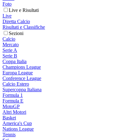
Foto
Live e Risultati
Live
Diretta Calcio
Risultati e Classifiche
Sezioni
Calcio
Mercato
Serie A
Serie B
Coppa Italia
Champions League
Europa League
Conference League
Calcio Estero
Supercoppa Italiana
Formula 1
Formula E
MotoGP
Altri Motori
Basket
America's Cup
Nations League
Tennis