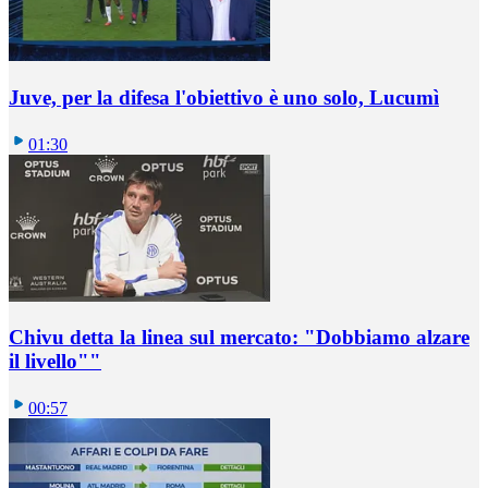
Juve, per la difesa l'obiettivo è uno solo, Lucumì
01:30
Chivu detta la linea sul mercato: "Dobbiamo alzare
il livello""
00:57