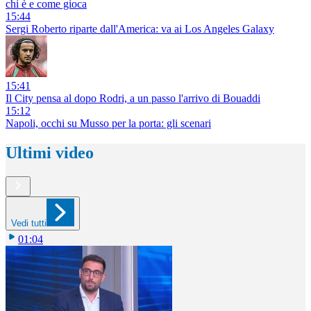
chi è e come gioca
15:44
Sergi Roberto riparte dall'America: va ai Los Angeles Galaxy
15:41
Il City pensa al dopo Rodri, a un passo l'arrivo di Bouaddi
15:12
Napoli, occhi su Musso per la porta: gli scenari
Ultimi video
Vedi tutti
01:04