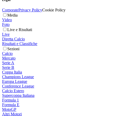
Corporate
Privacy Policy
Cookie Policy
Media
Video
Foto
Live e Risultati
Live
Diretta Calcio
Risultati e Classifiche
Sezioni
Calcio
Mercato
Serie A
Serie B
Coppa Italia
Champions League
Europa League
Conference League
Calcio Estero
Supercoppa Italiana
Formula 1
Formula E
MotoGP
Altri Motori