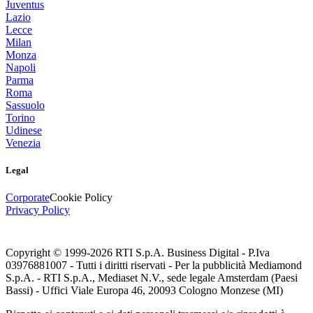
Juventus
Lazio
Lecce
Milan
Monza
Napoli
Parma
Roma
Sassuolo
Torino
Udinese
Venezia
Legal
Corporate
Cookie Policy
Privacy Policy
Copyright © 1999-
2026
RTI S.p.A. Business Digital - P.Iva
03976881007 - Tutti i diritti riservati - Per la pubblicità Mediamond
S.p.A. - RTI S.p.A., Mediaset N.V., sede legale Amsterdam (Paesi
Bassi) - Uffici Viale Europa 46, 20093 Cologno Monzese (MI)