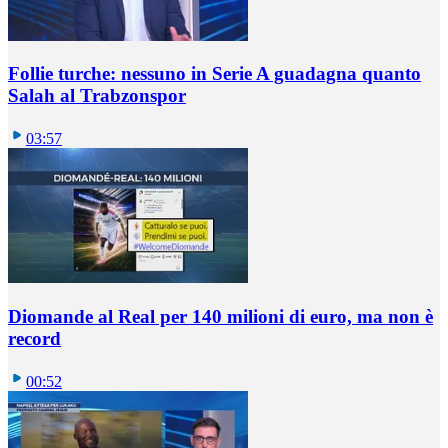
Follie turche: nessuno in Serie A guadagna quanto
Salah al Trabzonspor
03:57
Diomande al Real per 140 milioni di euro, ma non è
record
00:52