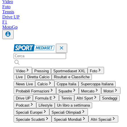
Video
Foto
Tennis
Drive UP
F1
MotoGp
Video
Pressing
Sportmediaset XXL
Foto
Live
Diretta Calcio
Risultati e Classifiche
News Live
Calcio
Coppa Italia
Supercoppa Italiana
Probabili Formazioni
Squadre
Mercato
Motori
Drive UP
Formula E
Tennis
Altri Sport
Sondaggi
Podcast
Lifestyle
Un libro a settimana
Speciali Europei
Speciali Olimpiadi
Speciale Scudetti
Speciali Mondiali
Altri Speciali