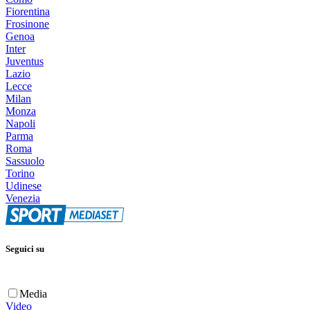
Fiorentina
Frosinone
Genoa
Inter
Juventus
Lazio
Lecce
Milan
Monza
Napoli
Parma
Roma
Sassuolo
Torino
Udinese
Venezia
Seguici su
Media
Video