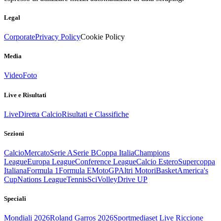
Legal
Corporate
Privacy Policy
Cookie Policy
Media
Video
Foto
Live e Risultati
Live
Diretta Calcio
Risultati e Classifiche
Sezioni
Calcio
Mercato
Serie A
Serie B
Coppa Italia
Champions
League
Europa League
Conference League
Calcio Estero
Supercoppa
Italiana
Formula 1
Formula E
MotoGP
Altri Motori
Basket
America's
Cup
Nations League
Tennis
Sci
Volley
Drive UP
Speciali
Mondiali 2026
Roland Garros 2026
Sportmediaset Live Riccione