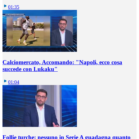
01:35
Calciomercato, Accomando: "Napoli, ecco cosa
succede con Lukaku"
01:04
Follie turche: nessuno in Serie A guadagna quanto