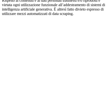
Rispetto ai contenuti e ai dati personali trasmessi e/o riprodotti è
vietata ogni utilizzazione funzionale all’addestramento di sistemi di
intelligenza artificiale generativa. È altresì fatto divieto espresso di
utilizzare mezzi automatizzati di data scraping.