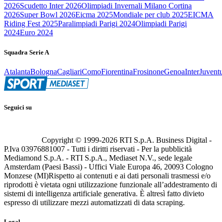
2026
Scudetto Inter 2026
Olimpiadi Invernali Milano Cortina
2026
Super Bowl 2026
Eicma 2025
Mondiale per club 2025
EICMA
Riding Fest 2025
Paralimpiadi Parigi 2024
Olimpiadi Parigi
2024
Euro 2024
Squadra Serie A
Atalanta
Bologna
Cagliari
Como
Fiorentina
Frosinone
Genoa
Inter
Juvent
Seguici su
Copyright © 1999-
2026
RTI S.p.A. Business Digital -
P.Iva 03976881007 - Tutti i diritti riservati - Per la pubblicità
Mediamond S.p.A. - RTI S.p.A., Mediaset N.V., sede legale
Amsterdam (Paesi Bassi) - Uffici Viale Europa 46, 20093 Cologno
Monzese (MI)
Rispetto ai contenuti e ai dati personali trasmessi e/o
riprodotti è vietata ogni utilizzazione funzionale all’addestramento di
sistemi di intelligenza artificiale generativa. È altresì fatto divieto
espresso di utilizzare mezzi automatizzati di data scraping.
Legal