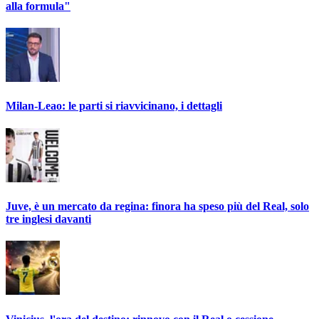
alla formula"
Milan-Leao: le parti si riavvicinano, i dettagli
Juve, è un mercato da regina: finora ha speso più del Real, solo
tre inglesi davanti