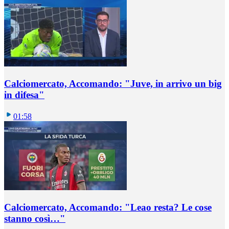
Calciomercato, Accomando: "Juve, in arrivo un big
in difesa"
01:58
Calciomercato, Accomando: "Leao resta? Le cose
stanno così…"