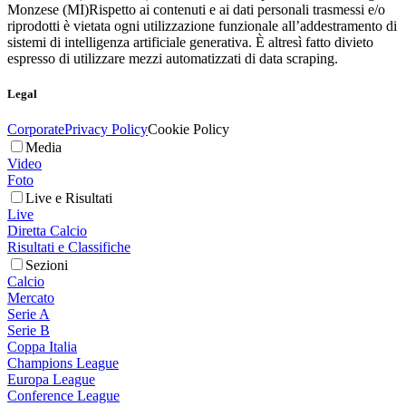
Monzese (MI)
Rispetto ai contenuti e ai dati personali trasmessi e/o
riprodotti è vietata ogni utilizzazione funzionale all’addestramento di
sistemi di intelligenza artificiale generativa. È altresì fatto divieto
espresso di utilizzare mezzi automatizzati di data scraping.
Legal
Corporate
Privacy Policy
Cookie Policy
Media
Video
Foto
Live e Risultati
Live
Diretta Calcio
Risultati e Classifiche
Sezioni
Calcio
Mercato
Serie A
Serie B
Coppa Italia
Champions League
Europa League
Conference League