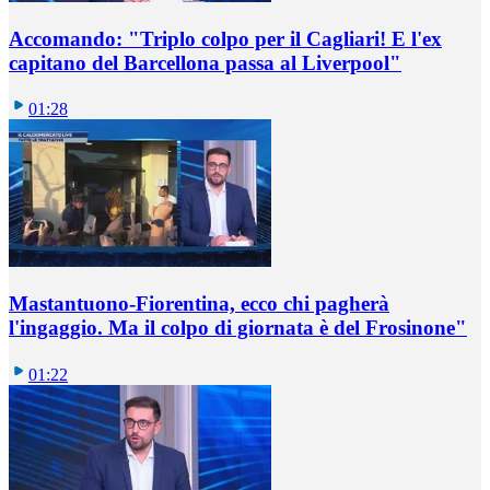
Accomando: "Triplo colpo per il Cagliari! E l'ex
capitano del Barcellona passa al Liverpool"
01:28
Mastantuono-Fiorentina, ecco chi pagherà
l'ingaggio. Ma il colpo di giornata è del Frosinone"
01:22