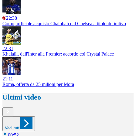
22:38
Como, ufficiale acquisto Chalobah dal Chelsea a titolo definitivo
22:31
Khalaili, dall'Inter alla Premier: accordo col Crystal Palace
21:11
Roma, offerta da 25 milioni per Mora
Ultimi video
Vedi tutti
00:52