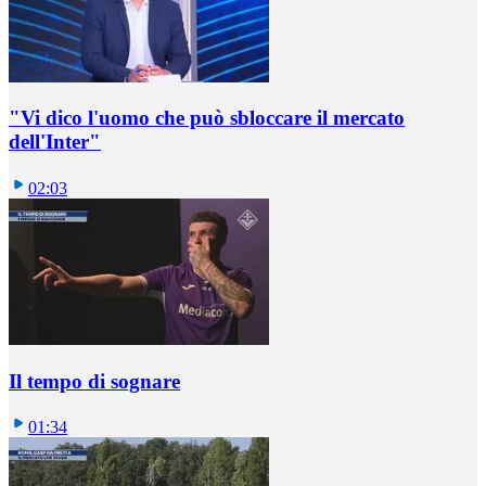
"Vi dico l'uomo che può sbloccare il mercato
dell'Inter"
02:03
Il tempo di sognare
01:34