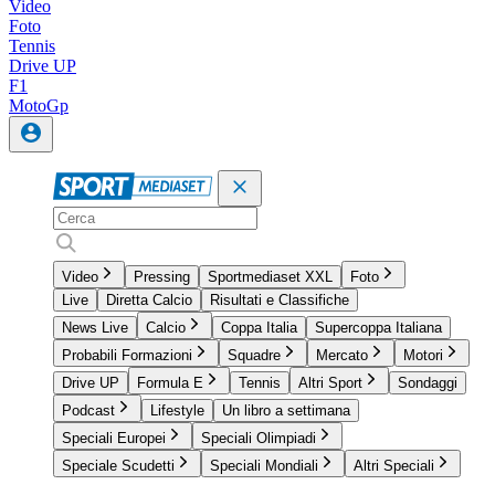
Video
Foto
Tennis
Drive UP
F1
MotoGp
Video
Pressing
Sportmediaset XXL
Foto
Live
Diretta Calcio
Risultati e Classifiche
News Live
Calcio
Coppa Italia
Supercoppa Italiana
Probabili Formazioni
Squadre
Mercato
Motori
Drive UP
Formula E
Tennis
Altri Sport
Sondaggi
Podcast
Lifestyle
Un libro a settimana
Speciali Europei
Speciali Olimpiadi
Speciale Scudetti
Speciali Mondiali
Altri Speciali