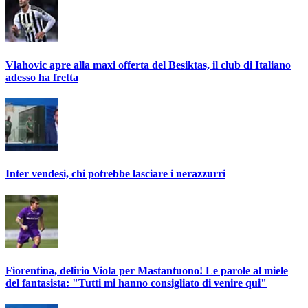
Vlahovic apre alla maxi offerta del Besiktas, il club di Italiano
adesso ha fretta
Inter vendesi, chi potrebbe lasciare i nerazzurri
Fiorentina, delirio Viola per Mastantuono! Le parole al miele
del fantasista: "Tutti mi hanno consigliato di venire qui"