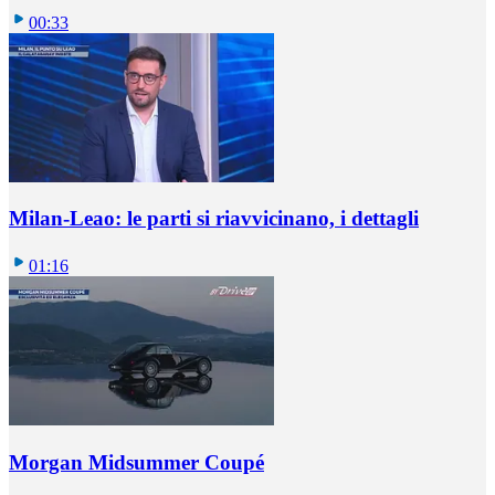
00:33
Milan-Leao: le parti si riavvicinano, i dettagli
01:16
Morgan Midsummer Coupé