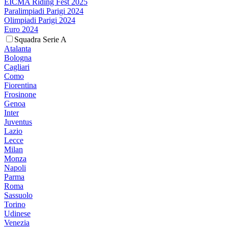
EICMA Riding Fest 2025
Paralimpiadi Parigi 2024
Olimpiadi Parigi 2024
Euro 2024
Squadra Serie A
Atalanta
Bologna
Cagliari
Como
Fiorentina
Frosinone
Genoa
Inter
Juventus
Lazio
Lecce
Milan
Monza
Napoli
Parma
Roma
Sassuolo
Torino
Udinese
Venezia