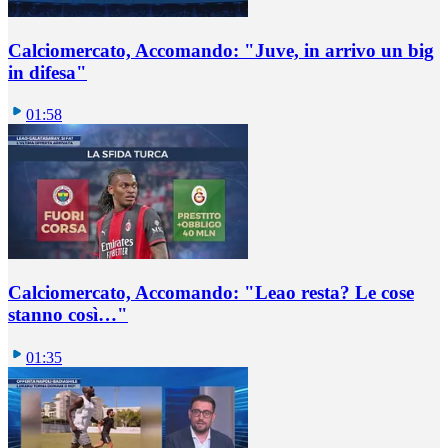
Calciomercato, Accomando: "Juve, in arrivo un big
in difesa"
01:58
Calciomercato, Accomando: "Leao resta? Le cose
stanno così…"
01:35