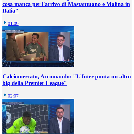
cosa manca per l'arrivo di Mastantuono e Molina in
Italia"
01:09
Calciomercato, Accomando: "L'Inter punta un altro
big della Premier League"
02:07