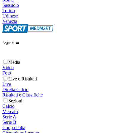
Sassuolo
Torino
Udinese
Venezia
Seguici su
Media
Video
Foto
Live e Risultati
Live
Diretta Calcio
Risultati e Classifiche
Sezioni
Calcio
Mercato
Serie A
Serie B
Coppa Italia
Champions League