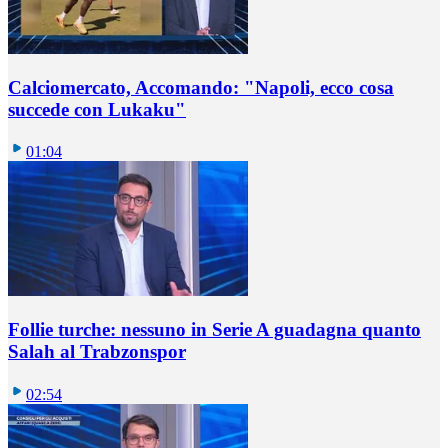
Calciomercato, Accomando: "Napoli, ecco cosa
succede con Lukaku"
01:04
Follie turche: nessuno in Serie A guadagna quanto
Salah al Trabzonspor
02:54