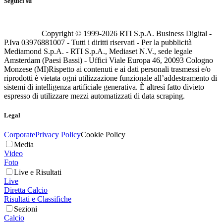
Seguici su
Copyright © 1999-
2026
RTI S.p.A. Business Digital -
P.Iva 03976881007 - Tutti i diritti riservati - Per la pubblicità
Mediamond S.p.A. - RTI S.p.A., Mediaset N.V., sede legale
Amsterdam (Paesi Bassi) - Uffici Viale Europa 46, 20093 Cologno
Monzese (MI)
Rispetto ai contenuti e ai dati personali trasmessi e/o
riprodotti è vietata ogni utilizzazione funzionale all’addestramento di
sistemi di intelligenza artificiale generativa. È altresì fatto divieto
espresso di utilizzare mezzi automatizzati di data scraping.
Legal
Corporate
Privacy Policy
Cookie Policy
Media
Video
Foto
Live e Risultati
Live
Diretta Calcio
Risultati e Classifiche
Sezioni
Calcio