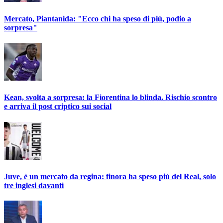
Mercato, Piantanida: "Ecco chi ha speso di più, podio a
sorpresa"
Kean, svolta a sorpresa: la Fiorentina lo blinda. Rischio scontro
e arriva il post criptico sui social
Juve, è un mercato da regina: finora ha speso più del Real, solo
tre inglesi davanti