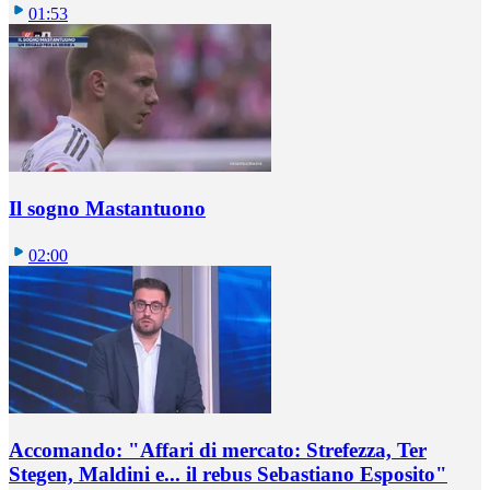
01:53
Il sogno Mastantuono
02:00
Accomando: "Affari di mercato: Strefezza, Ter
Stegen, Maldini e... il rebus Sebastiano Esposito"