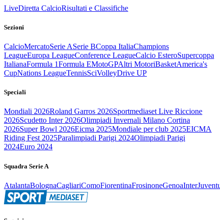
Live
Diretta Calcio
Risultati e Classifiche
Sezioni
Calcio
Mercato
Serie A
Serie B
Coppa Italia
Champions
League
Europa League
Conference League
Calcio Estero
Supercoppa
Italiana
Formula 1
Formula E
MotoGP
Altri Motori
Basket
America's
Cup
Nations League
Tennis
Sci
Volley
Drive UP
Speciali
Mondiali 2026
Roland Garros 2026
Sportmediaset Live Riccione
2026
Scudetto Inter 2026
Olimpiadi Invernali Milano Cortina
2026
Super Bowl 2026
Eicma 2025
Mondiale per club 2025
EICMA
Riding Fest 2025
Paralimpiadi Parigi 2024
Olimpiadi Parigi
2024
Euro 2024
Squadra Serie A
Atalanta
Bologna
Cagliari
Como
Fiorentina
Frosinone
Genoa
Inter
Juvent