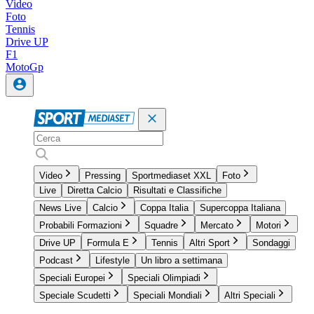
Video
Foto
Tennis
Drive UP
F1
MotoGp
Video
Pressing
Sportmediaset XXL
Foto
Live
Diretta Calcio
Risultati e Classifiche
News Live
Calcio
Coppa Italia
Supercoppa Italiana
Probabili Formazioni
Squadre
Mercato
Motori
Drive UP
Formula E
Tennis
Altri Sport
Sondaggi
Podcast
Lifestyle
Un libro a settimana
Speciali Europei
Speciali Olimpiadi
Speciale Scudetti
Speciali Mondiali
Altri Speciali