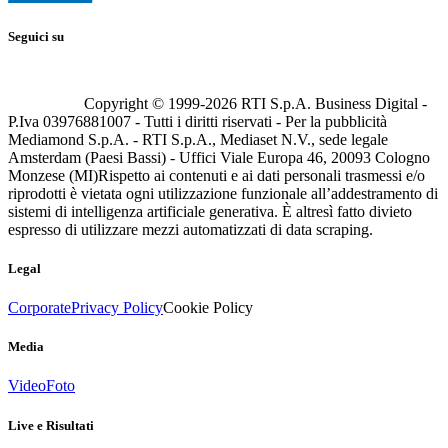
Seguici su
Copyright © 1999-
2026
RTI S.p.A. Business Digital -
P.Iva 03976881007 - Tutti i diritti riservati - Per la pubblicità
Mediamond S.p.A. - RTI S.p.A., Mediaset N.V., sede legale
Amsterdam (Paesi Bassi) - Uffici Viale Europa 46, 20093 Cologno
Monzese (MI)
Rispetto ai contenuti e ai dati personali trasmessi e/o
riprodotti è vietata ogni utilizzazione funzionale all’addestramento di
sistemi di intelligenza artificiale generativa. È altresì fatto divieto
espresso di utilizzare mezzi automatizzati di data scraping.
Legal
Corporate
Privacy Policy
Cookie Policy
Media
Video
Foto
Live e Risultati