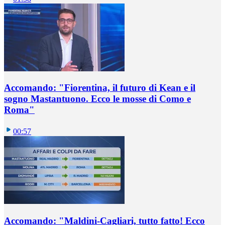
Accomando: "Fiorentina, il futuro di Kean e il
sogno Mastantuono. Ecco le mosse di Como e
Roma"
00:57
Accomando: "Maldini-Cagliari, tutto fatto! Ecco