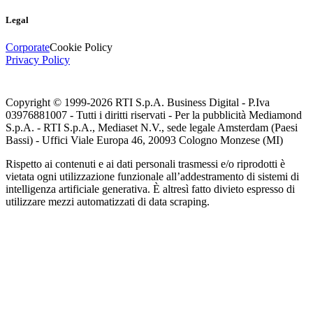
Legal
Corporate
Cookie Policy
Privacy Policy
Copyright © 1999-
2026
RTI S.p.A. Business Digital - P.Iva
03976881007 - Tutti i diritti riservati - Per la pubblicità Mediamond
S.p.A. - RTI S.p.A., Mediaset N.V., sede legale Amsterdam (Paesi
Bassi) - Uffici Viale Europa 46, 20093 Cologno Monzese (MI)
Rispetto ai contenuti e ai dati personali trasmessi e/o riprodotti è
vietata ogni utilizzazione funzionale all’addestramento di sistemi di
intelligenza artificiale generativa. È altresì fatto divieto espresso di
utilizzare mezzi automatizzati di data scraping.