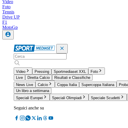
Video
Foto
Tennis
Drive UP
F1
MotoGp
Video
Pressing
Sportmediaset XXL
Foto
Live
Diretta Calcio
Risultati e Classifiche
News Live
Calcio
Coppa Italia
Supercoppa Italiana
Proba
Un libro a settimana
Speciali Europei
Speciali Olimpiadi
Speciale Scudetti
Seguici anche su