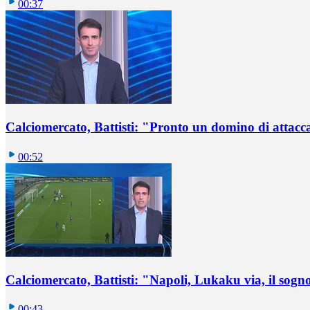
00:37
Calciomercato, Battisti: "Pronto un domino di attacca
00:52
Calciomercato, Battisti: "Napoli, Lukaku via, il sogn
00:43