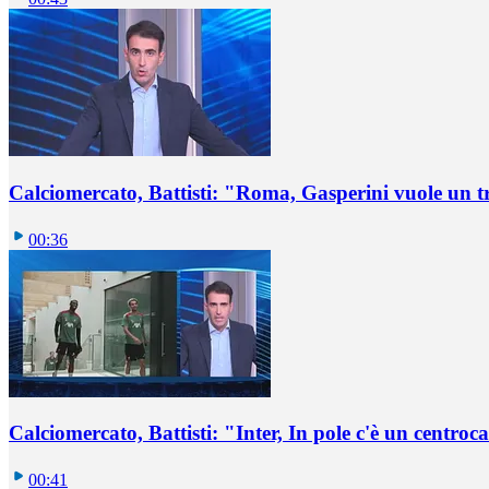
Calciomercato, Battisti: "Roma, Gasperini vuole un t
00:36
Calciomercato, Battisti: "Inter, In pole c'è un centro
00:41