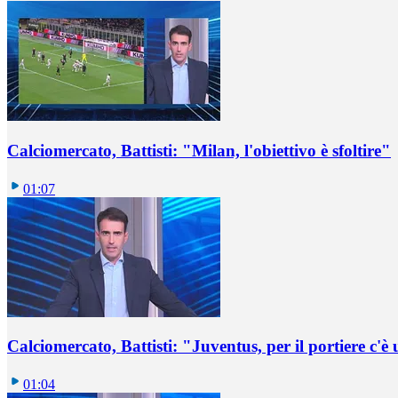
Calciomercato, Battisti: "Milan, l'obiettivo è sfoltire"
01:07
Calciomercato, Battisti: "Juventus, per il portiere c'
01:04