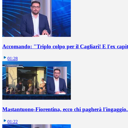
Accomando: "Triplo colpo per il Cagliari! E l'ex capi
01:28
Mastantuono-Fiorentina, ecco chi pagherà l'ingaggio. 
01:22