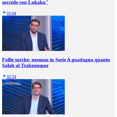
succede con Lukaku"
01:04
Follie turche: nessuno in Serie A guadagna quanto
Salah al Trabzonspor
02:54