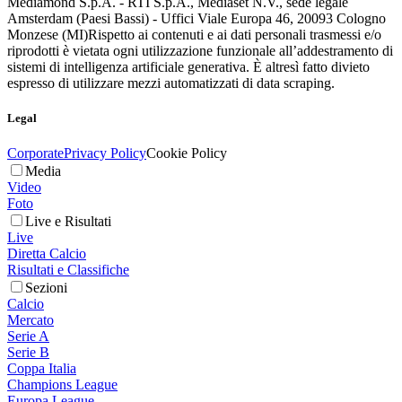
Mediamond S.p.A. - RTI S.p.A., Mediaset N.V., sede legale
Amsterdam (Paesi Bassi) - Uffici Viale Europa 46, 20093 Cologno
Monzese (MI)
Rispetto ai contenuti e ai dati personali trasmessi e/o
riprodotti è vietata ogni utilizzazione funzionale all’addestramento di
sistemi di intelligenza artificiale generativa. È altresì fatto divieto
espresso di utilizzare mezzi automatizzati di data scraping.
Legal
Corporate
Privacy Policy
Cookie Policy
Media
Video
Foto
Live e Risultati
Live
Diretta Calcio
Risultati e Classifiche
Sezioni
Calcio
Mercato
Serie A
Serie B
Coppa Italia
Champions League
Europa League