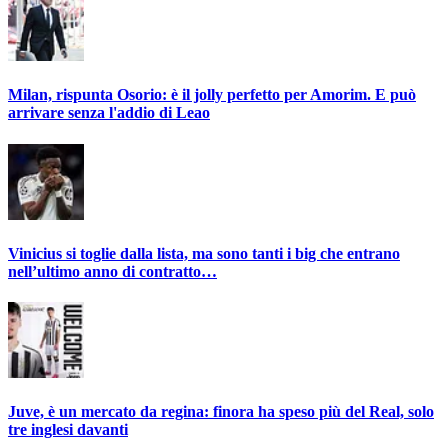
Milan, rispunta Osorio: è il jolly perfetto per Amorim. E può
arrivare senza l'addio di Leao
Vinicius si toglie dalla lista, ma sono tanti i big che entrano
nell’ultimo anno di contratto…
Juve, è un mercato da regina: finora ha speso più del Real, solo
tre inglesi davanti