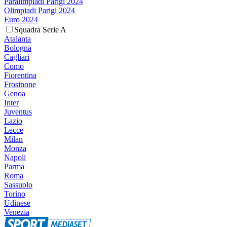
Paralimpiadi Parigi 2024
Olimpiadi Parigi 2024
Euro 2024
Squadra Serie A
Atalanta
Bologna
Cagliari
Como
Fiorentina
Frosinone
Genoa
Inter
Juventus
Lazio
Lecce
Milan
Monza
Napoli
Parma
Roma
Sassuolo
Torino
Udinese
Venezia