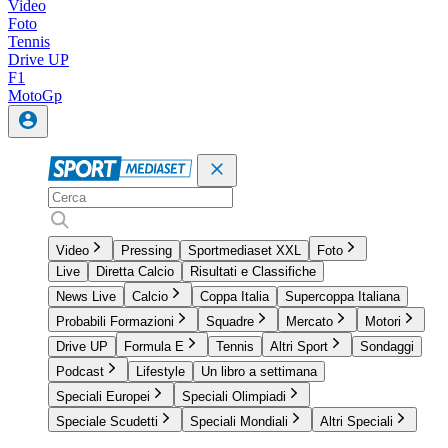
Video
Foto
Tennis
Drive UP
F1
MotoGp
Video
Pressing
Sportmediaset XXL
Foto
Live
Diretta Calcio
Risultati e Classifiche
News Live
Calcio
Coppa Italia
Supercoppa Italiana
Probabili Formazioni
Squadre
Mercato
Motori
Drive UP
Formula E
Tennis
Altri Sport
Sondaggi
Podcast
Lifestyle
Un libro a settimana
Speciali Europei
Speciali Olimpiadi
Speciale Scudetti
Speciali Mondiali
Altri Speciali