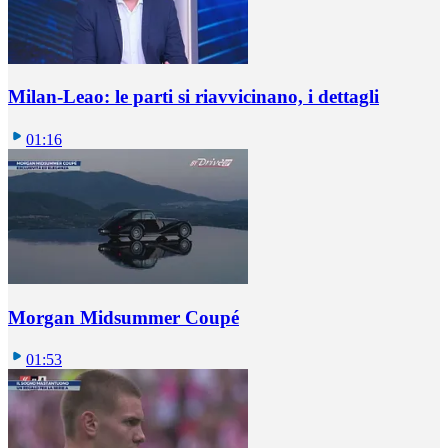
Milan-Leao: le parti si riavvicinano, i dettagli
01:16
Morgan Midsummer Coupé
01:53