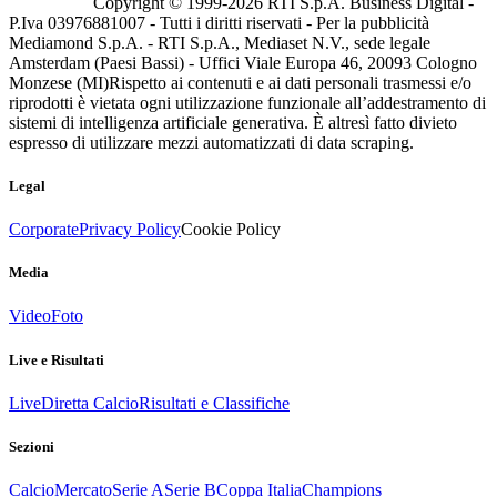
Copyright © 1999-
2026
RTI S.p.A. Business Digital -
P.Iva 03976881007 - Tutti i diritti riservati - Per la pubblicità
Mediamond S.p.A. - RTI S.p.A., Mediaset N.V., sede legale
Amsterdam (Paesi Bassi) - Uffici Viale Europa 46, 20093 Cologno
Monzese (MI)
Rispetto ai contenuti e ai dati personali trasmessi e/o
riprodotti è vietata ogni utilizzazione funzionale all’addestramento di
sistemi di intelligenza artificiale generativa. È altresì fatto divieto
espresso di utilizzare mezzi automatizzati di data scraping.
Legal
Corporate
Privacy Policy
Cookie Policy
Media
Video
Foto
Live e Risultati
Live
Diretta Calcio
Risultati e Classifiche
Sezioni
Calcio
Mercato
Serie A
Serie B
Coppa Italia
Champions