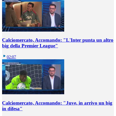
Calciomercato, Accomando: "L'Inter punta un altro
big della Premier League"
02:07
Calciomercato, Accomando: "Juve, in arrivo un big
in difesa"