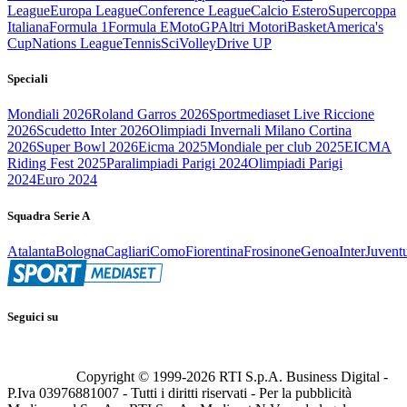
League
Europa League
Conference League
Calcio Estero
Supercoppa
Italiana
Formula 1
Formula E
MotoGP
Altri Motori
Basket
America's
Cup
Nations League
Tennis
Sci
Volley
Drive UP
Speciali
Mondiali 2026
Roland Garros 2026
Sportmediaset Live Riccione
2026
Scudetto Inter 2026
Olimpiadi Invernali Milano Cortina
2026
Super Bowl 2026
Eicma 2025
Mondiale per club 2025
EICMA
Riding Fest 2025
Paralimpiadi Parigi 2024
Olimpiadi Parigi
2024
Euro 2024
Squadra Serie A
Atalanta
Bologna
Cagliari
Como
Fiorentina
Frosinone
Genoa
Inter
Juvent
Seguici su
Copyright © 1999-
2026
RTI S.p.A. Business Digital -
P.Iva 03976881007 - Tutti i diritti riservati - Per la pubblicità