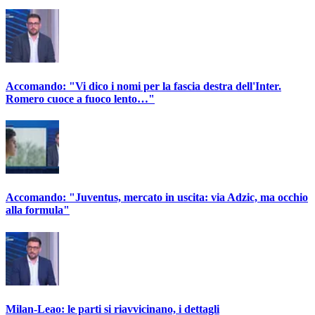
Accomando: "Vi dico i nomi per la fascia destra dell'Inter.
Romero cuoce a fuoco lento…"
Accomando: "Juventus, mercato in uscita: via Adzic, ma occhio
alla formula"
Milan-Leao: le parti si riavvicinano, i dettagli