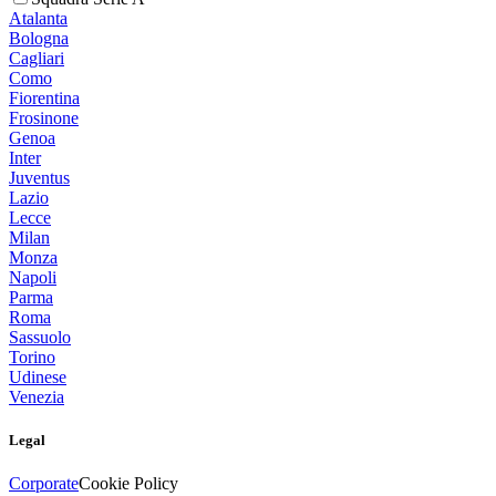
Atalanta
Bologna
Cagliari
Como
Fiorentina
Frosinone
Genoa
Inter
Juventus
Lazio
Lecce
Milan
Monza
Napoli
Parma
Roma
Sassuolo
Torino
Udinese
Venezia
Legal
Corporate
Cookie Policy