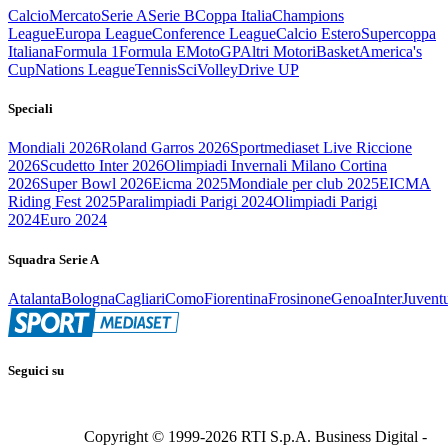
Calcio
Mercato
Serie A
Serie B
Coppa Italia
Champions
League
Europa League
Conference League
Calcio Estero
Supercoppa
Italiana
Formula 1
Formula E
MotoGP
Altri Motori
Basket
America's
Cup
Nations League
Tennis
Sci
Volley
Drive UP
Speciali
Mondiali 2026
Roland Garros 2026
Sportmediaset Live Riccione
2026
Scudetto Inter 2026
Olimpiadi Invernali Milano Cortina
2026
Super Bowl 2026
Eicma 2025
Mondiale per club 2025
EICMA
Riding Fest 2025
Paralimpiadi Parigi 2024
Olimpiadi Parigi
2024
Euro 2024
Squadra Serie A
Atalanta
Bologna
Cagliari
Como
Fiorentina
Frosinone
Genoa
Inter
Juvent
Seguici su
Copyright © 1999-
2026
RTI S.p.A. Business Digital -