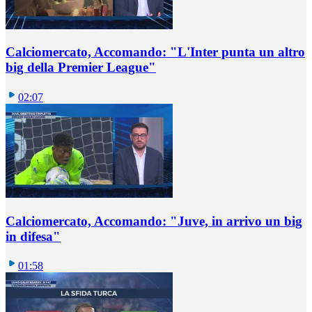
Calciomercato, Accomando: "L'Inter punta un altro
big della Premier League"
02:07
Calciomercato, Accomando: "Juve, in arrivo un big
in difesa"
01:58