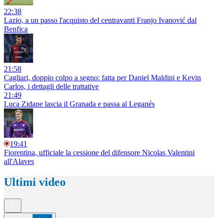
22:38
Lazio, a un passo l'acquisto del centravanti Franjo Ivanović dal
Benfica
21:58
Cagliari, doppio colpo a segno: fatta per Daniel Maldini e Kevin
Carlos, i dettagli delle trattative
21:49
Luca Zidane lascia il Granada e passa al Leganés
19:41
Fiorentina, ufficiale la cessione del difensore Nicolas Valentini
all'Alaves
Ultimi video