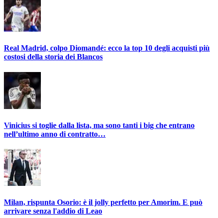
Real Madrid, colpo Diomandé: ecco la top 10 degli acquisti più
costosi della storia dei Blancos
Vinicius si toglie dalla lista, ma sono tanti i big che entrano
nell’ultimo anno di contratto…
Milan, rispunta Osorio: è il jolly perfetto per Amorim. E può
arrivare senza l'addio di Leao