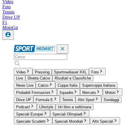
Video
Foto
Tennis
Drive UP
F1
MotoGp
Video
Pressing
Sportmediaset XXL
Foto
Live
Diretta Calcio
Risultati e Classifiche
News Live
Calcio
Coppa Italia
Supercoppa Italiana
Probabili Formazioni
Squadre
Mercato
Motori
Drive UP
Formula E
Tennis
Altri Sport
Sondaggi
Podcast
Lifestyle
Un libro a settimana
Speciali Europei
Speciali Olimpiadi
Speciale Scudetti
Speciali Mondiali
Altri Speciali