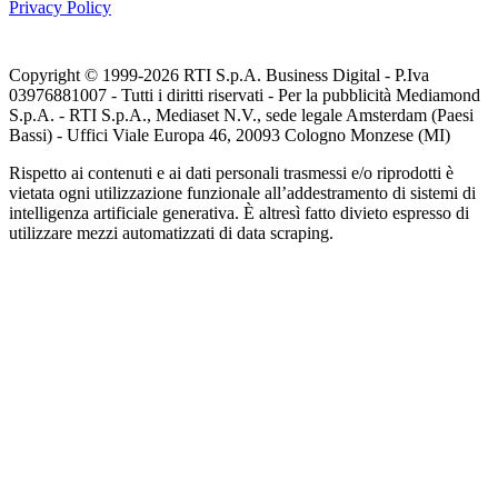
Privacy Policy
Copyright © 1999-
2026
RTI S.p.A. Business Digital - P.Iva
03976881007 - Tutti i diritti riservati - Per la pubblicità Mediamond
S.p.A. - RTI S.p.A., Mediaset N.V., sede legale Amsterdam (Paesi
Bassi) - Uffici Viale Europa 46, 20093 Cologno Monzese (MI)
Rispetto ai contenuti e ai dati personali trasmessi e/o riprodotti è
vietata ogni utilizzazione funzionale all’addestramento di sistemi di
intelligenza artificiale generativa. È altresì fatto divieto espresso di
utilizzare mezzi automatizzati di data scraping.