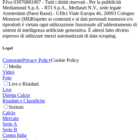
P.Iva 03976881007 - Tutti i diritti riservati - Per la pubblicità
Mediamond S.p.A. - RTI S.p.A., Mediaset N.V., sede legale
Amsterdam (Paesi Bassi) - Uffici Viale Europa 46, 20093 Cologno
Monzese (MI)
Rispetto ai contenuti e ai dati personali trasmessi e/o
riprodotti è vietata ogni utilizzazione funzionale all’addestramento di
sistemi di intelligenza artificiale generativa. È altresì fatto divieto
espresso di utilizzare mezzi automatizzati di data scraping.
Legal
Corporate
Privacy Policy
Cookie Policy
Media
Video
Foto
Live e Risultati
Live
Diretta Calcio
Risultati e Classifiche
Sezioni
Calcio
Mercato
Serie A
Serie B
Coppa Italia