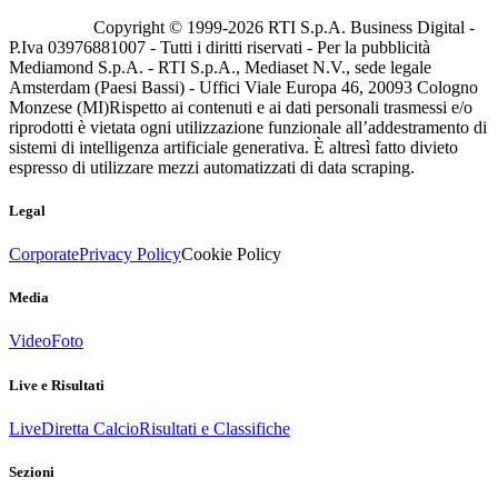
Copyright © 1999-
2026
RTI S.p.A. Business Digital -
P.Iva 03976881007 - Tutti i diritti riservati - Per la pubblicità
Mediamond S.p.A. - RTI S.p.A., Mediaset N.V., sede legale
Amsterdam (Paesi Bassi) - Uffici Viale Europa 46, 20093 Cologno
Monzese (MI)
Rispetto ai contenuti e ai dati personali trasmessi e/o
riprodotti è vietata ogni utilizzazione funzionale all’addestramento di
sistemi di intelligenza artificiale generativa. È altresì fatto divieto
espresso di utilizzare mezzi automatizzati di data scraping.
Legal
Corporate
Privacy Policy
Cookie Policy
Media
Video
Foto
Live e Risultati
Live
Diretta Calcio
Risultati e Classifiche
Sezioni