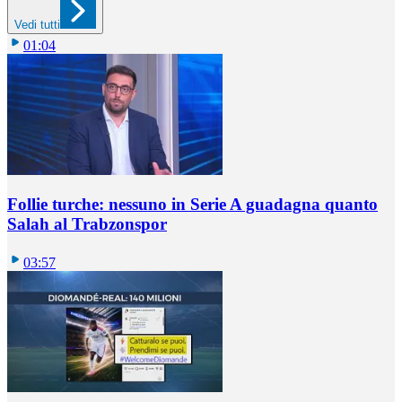
Vedi tutti
01:04
Follie turche: nessuno in Serie A guadagna quanto
Salah al Trabzonspor
03:57