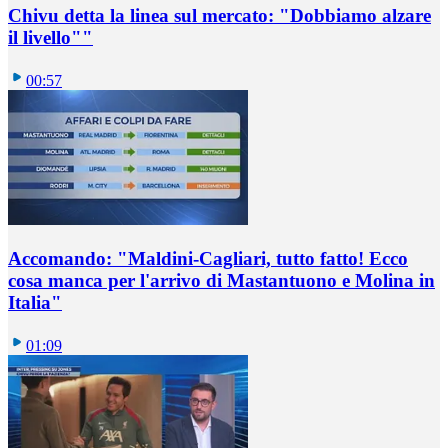
Chivu detta la linea sul mercato: "Dobbiamo alzare
il livello""
00:57
Accomando: "Maldini-Cagliari, tutto fatto! Ecco
cosa manca per l'arrivo di Mastantuono e Molina in
Italia"
01:09