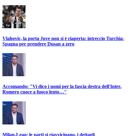
Vlahovic, la porta Juve non si è riaperta: intreccio Turchia-
Spagna per prendere Dusan a zero
Accomando: "Vi dico i nomi per la fascia destra dell'Inter.
Romero cuoce a fuoco lento…"
Milan-Leao: le parti si riavvicinano, i dettagli