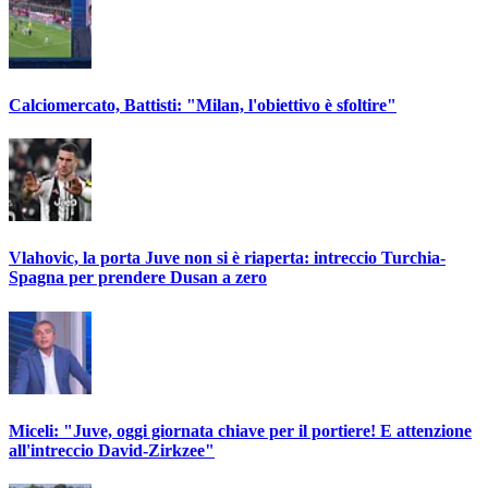
Calciomercato, Battisti: "Milan, l'obiettivo è sfoltire"
Vlahovic, la porta Juve non si è riaperta: intreccio Turchia-
Spagna per prendere Dusan a zero
Miceli: "Juve, oggi giornata chiave per il portiere! E attenzione
all'intreccio David-Zirkzee"