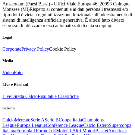
Amsterdam (Paesi Bassi) - Uffici Viale Europa 46, 20093 Cologno
Monzese (MI)
Rispetto ai contenuti e ai dati personali trasmessi e/o
riprodotti è vietata ogni utilizzazione funzionale all’addestramento di
sistemi di intelligenza artificiale generativa. È altresì fatto divieto
espresso di utilizzare mezzi automatizzati di data scraping.
Legal
Corporate
Privacy Policy
Cookie Policy
Media
Video
Foto
Live e Risultati
Live
Diretta Calcio
Risultati e Classifiche
Sezioni
Calcio
Mercato
Serie A
Serie B
Coppa Italia
Champions
League
Europa League
Conference League
Calcio Estero
Supercoppa
Italiana
Formula 1
Formula E
MotoGP
Altri Motori
Basket
America's