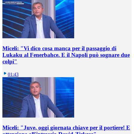
Miceli: "Vi dico cosa manca per il passaggio di
Lukaku al Fenerbahce. E il Napoli può sognare due
colpi"
01:43
Miceli: "Juve, oggi giornata chiave per il portiere! E