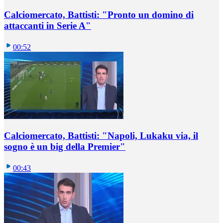
Calciomercato, Battisti: "Pronto un domino di
attaccanti in Serie A"
00:52
Calciomercato, Battisti: "Napoli, Lukaku via, il
sogno è un big della Premier"
00:43