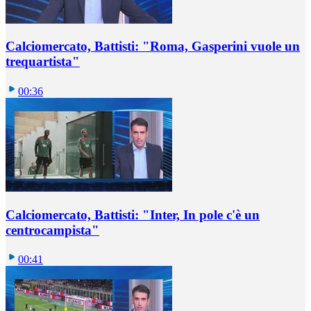
Calciomercato, Battisti: "Roma, Gasperini vuole un
trequartista"
00:36
Calciomercato, Battisti: "Inter, In pole c'è un
centrocampista"
00:41