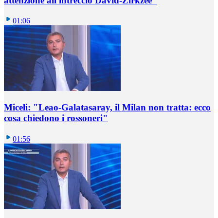
attenzione all'intreccio David-Zirkzee"
01:06
Miceli: "Leao-Galatasaray, il Milan non tratta: ecco
cosa chiedono i rossoneri"
01:56