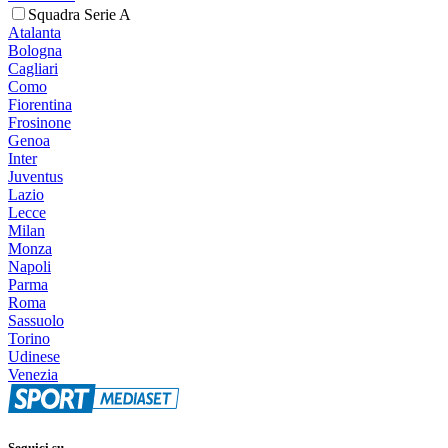
Squadra Serie A
Atalanta
Bologna
Cagliari
Como
Fiorentina
Frosinone
Genoa
Inter
Juventus
Lazio
Lecce
Milan
Monza
Napoli
Parma
Roma
Sassuolo
Torino
Udinese
Venezia
Seguici su