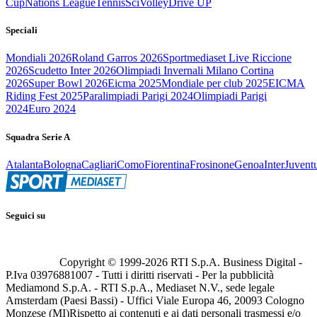
Cup
Nations League
Tennis
Sci
Volley
Drive UP
Speciali
Mondiali 2026
Roland Garros 2026
Sportmediaset Live Riccione
2026
Scudetto Inter 2026
Olimpiadi Invernali Milano Cortina
2026
Super Bowl 2026
Eicma 2025
Mondiale per club 2025
EICMA
Riding Fest 2025
Paralimpiadi Parigi 2024
Olimpiadi Parigi
2024
Euro 2024
Squadra Serie A
Atalanta
Bologna
Cagliari
Como
Fiorentina
Frosinone
Genoa
Inter
Juvent
Seguici su
Copyright © 1999-
2026
RTI S.p.A. Business Digital -
P.Iva 03976881007 - Tutti i diritti riservati - Per la pubblicità
Mediamond S.p.A. - RTI S.p.A., Mediaset N.V., sede legale
Amsterdam (Paesi Bassi) - Uffici Viale Europa 46, 20093 Cologno
Monzese (MI)
Rispetto ai contenuti e ai dati personali trasmessi e/o