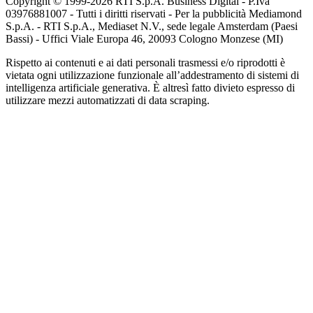
Copyright © 1999-
2026
RTI S.p.A. Business Digital - P.Iva
03976881007 - Tutti i diritti riservati - Per la pubblicità Mediamond
S.p.A. - RTI S.p.A., Mediaset N.V., sede legale Amsterdam (Paesi
Bassi) - Uffici Viale Europa 46, 20093 Cologno Monzese (MI)
Rispetto ai contenuti e ai dati personali trasmessi e/o riprodotti è
vietata ogni utilizzazione funzionale all’addestramento di sistemi di
intelligenza artificiale generativa. È altresì fatto divieto espresso di
utilizzare mezzi automatizzati di data scraping.