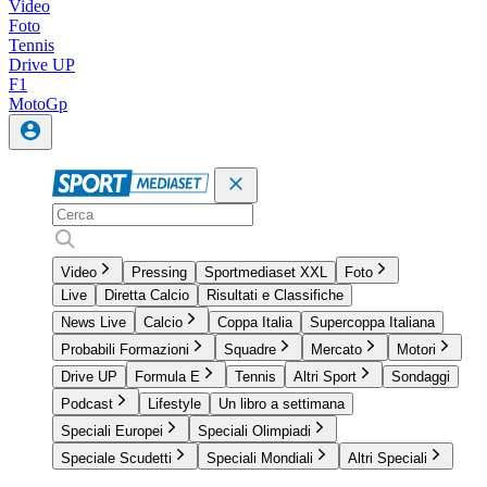
Video
Foto
Tennis
Drive UP
F1
MotoGp
Video
Pressing
Sportmediaset XXL
Foto
Live
Diretta Calcio
Risultati e Classifiche
News Live
Calcio
Coppa Italia
Supercoppa Italiana
Probabili Formazioni
Squadre
Mercato
Motori
Drive UP
Formula E
Tennis
Altri Sport
Sondaggi
Podcast
Lifestyle
Un libro a settimana
Speciali Europei
Speciali Olimpiadi
Speciale Scudetti
Speciali Mondiali
Altri Speciali