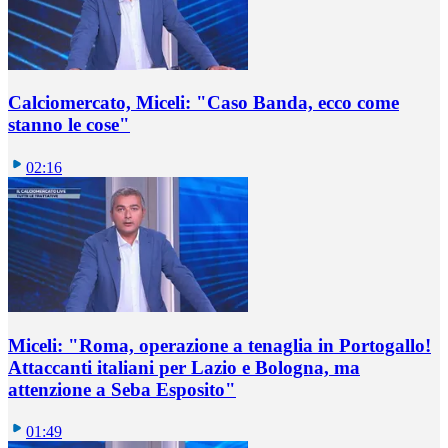
Calciomercato, Miceli: "Caso Banda, ecco come
stanno le cose"
02:16
Miceli: "Roma, operazione a tenaglia in Portogallo!
Attaccanti italiani per Lazio e Bologna, ma
attenzione a Seba Esposito"
01:49