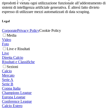
riprodotti è vietata ogni utilizzazione funzionale all’addestramento di
sistemi di intelligenza artificiale generativa. È altresì fatto divieto
espresso di utilizzare mezzi automatizzati di data scraping.
Legal
Corporate
Privacy Policy
Cookie Policy
Media
Video
Foto
Live e Risultati
Live
Diretta Calcio
Risultati e Classifiche
Sezioni
Calcio
Mercato
Serie A
Serie B
Coppa Italia
Champions League
Europa League
Conference League
Calcio Estero