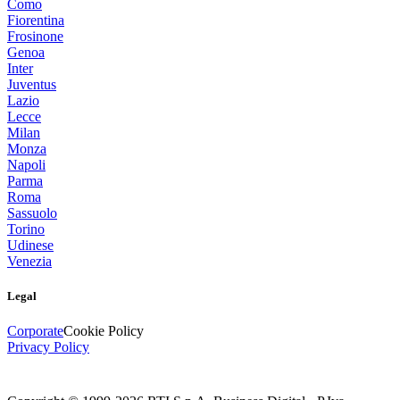
Como
Fiorentina
Frosinone
Genoa
Inter
Juventus
Lazio
Lecce
Milan
Monza
Napoli
Parma
Roma
Sassuolo
Torino
Udinese
Venezia
Legal
Corporate
Cookie Policy
Privacy Policy