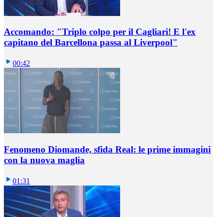
Accomando: "Triplo colpo per il Cagliari! E l'ex
capitano del Barcellona passa al Liverpool"
00:42
Fenomeno Diomande, sfida Real: le prime immagini
con la nuova maglia
01:31