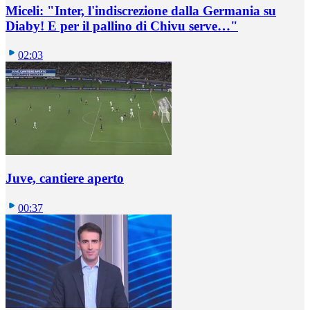
Miceli: "Inter, l'indiscrezione dalla Germania su
Diaby! E per il pallino di Chivu serve…"
02:03
Juve, cantiere aperto
00:37