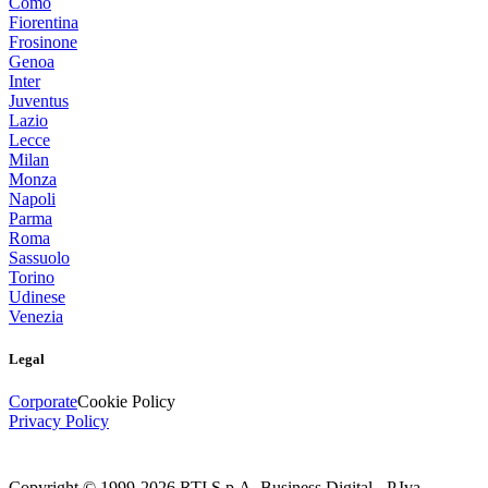
Como
Fiorentina
Frosinone
Genoa
Inter
Juventus
Lazio
Lecce
Milan
Monza
Napoli
Parma
Roma
Sassuolo
Torino
Udinese
Venezia
Legal
Corporate
Cookie Policy
Privacy Policy
Copyright © 1999-
2026
RTI S.p.A. Business Digital - P.Iva