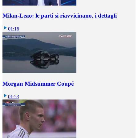
Milan-Leao: le parti si riavvicinano, i dettagli
01:16
Morgan Midsummer Coupé
01:53