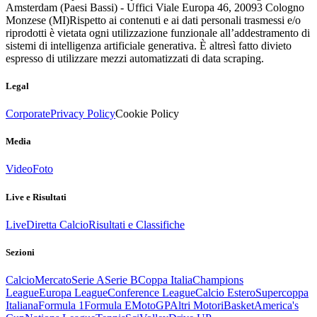
Amsterdam (Paesi Bassi) - Uffici Viale Europa 46, 20093 Cologno
Monzese (MI)
Rispetto ai contenuti e ai dati personali trasmessi e/o
riprodotti è vietata ogni utilizzazione funzionale all’addestramento di
sistemi di intelligenza artificiale generativa. È altresì fatto divieto
espresso di utilizzare mezzi automatizzati di data scraping.
Legal
Corporate
Privacy Policy
Cookie Policy
Media
Video
Foto
Live e Risultati
Live
Diretta Calcio
Risultati e Classifiche
Sezioni
Calcio
Mercato
Serie A
Serie B
Coppa Italia
Champions
League
Europa League
Conference League
Calcio Estero
Supercoppa
Italiana
Formula 1
Formula E
MotoGP
Altri Motori
Basket
America's