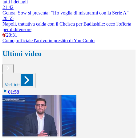
tutti i dettagli
21:42
Genoa, Sow si presenta: "Ho voglia di misurarmi con la Serie A"
20:55
Napoli, trattativa calda con il Chelsea per Badiashile: ecco l'offerta
per il difensore
20:31
Como, ufficiale l'arrivo in prestito di Yan Couto
Ultimi video
Vedi tutti
01:58