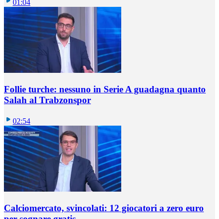
01:04
Follie turche: nessuno in Serie A guadagna quanto
Salah al Trabzonspor
02:54
Calciomercato, svincolati: 12 giocatori a zero euro
per sognare gratis