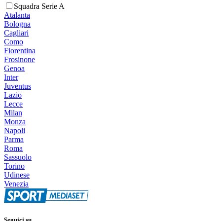
Squadra Serie A
Atalanta
Bologna
Cagliari
Como
Fiorentina
Frosinone
Genoa
Inter
Juventus
Lazio
Lecce
Milan
Monza
Napoli
Parma
Roma
Sassuolo
Torino
Udinese
Venezia
Seguici su