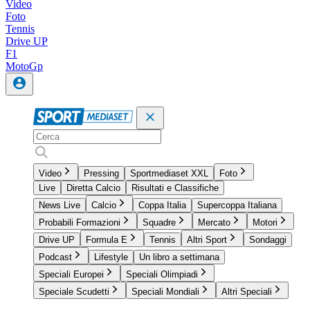
Video
Foto
Tennis
Drive UP
F1
MotoGp
Video
Pressing
Sportmediaset XXL
Foto
Live
Diretta Calcio
Risultati e Classifiche
News Live
Calcio
Coppa Italia
Supercoppa Italiana
Probabili Formazioni
Squadre
Mercato
Motori
Drive UP
Formula E
Tennis
Altri Sport
Sondaggi
Podcast
Lifestyle
Un libro a settimana
Speciali Europei
Speciali Olimpiadi
Speciale Scudetti
Speciali Mondiali
Altri Speciali