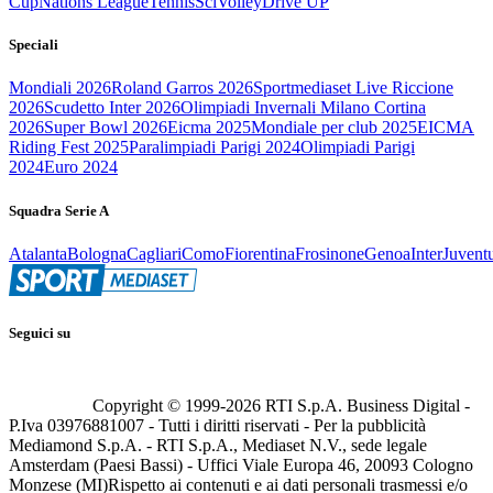
Cup
Nations League
Tennis
Sci
Volley
Drive UP
Speciali
Mondiali 2026
Roland Garros 2026
Sportmediaset Live Riccione
2026
Scudetto Inter 2026
Olimpiadi Invernali Milano Cortina
2026
Super Bowl 2026
Eicma 2025
Mondiale per club 2025
EICMA
Riding Fest 2025
Paralimpiadi Parigi 2024
Olimpiadi Parigi
2024
Euro 2024
Squadra Serie A
Atalanta
Bologna
Cagliari
Como
Fiorentina
Frosinone
Genoa
Inter
Juvent
Seguici su
Copyright © 1999-
2026
RTI S.p.A. Business Digital -
P.Iva 03976881007 - Tutti i diritti riservati - Per la pubblicità
Mediamond S.p.A. - RTI S.p.A., Mediaset N.V., sede legale
Amsterdam (Paesi Bassi) - Uffici Viale Europa 46, 20093 Cologno
Monzese (MI)
Rispetto ai contenuti e ai dati personali trasmessi e/o