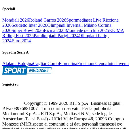
Speciali
Mondiali 2026
Roland Garros 2026
Sportmediaset Live Riccione
2026
Scudetto Inter 2026
Olimpiadi Invernali Milano Cortina
2026
Super Bowl 2026
Eicma 2025
Mondiale per club 2025
EICMA
Riding Fest 2025
Paralimpiadi Parigi 2024
Olimpiadi Parigi
2024
Euro 2024
Squadra Serie A
Atalanta
Bologna
Cagliari
Como
Fiorentina
Frosinone
Genoa
Inter
Juvent
Seguici su
Copyright © 1999-
2026
RTI S.p.A. Business Digital -
P.Iva 03976881007 - Tutti i diritti riservati - Per la pubblicità
Mediamond S.p.A. - RTI S.p.A., Mediaset N.V., sede legale
Amsterdam (Paesi Bassi) - Uffici Viale Europa 46, 20093 Cologno
Monzese (MI)
Rispetto ai contenuti e ai dati personali trasmessi e/o