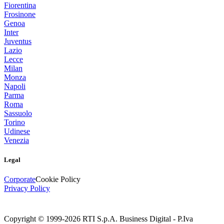
Fiorentina
Frosinone
Genoa
Inter
Juventus
Lazio
Lecce
Milan
Monza
Napoli
Parma
Roma
Sassuolo
Torino
Udinese
Venezia
Legal
Corporate
Cookie Policy
Privacy Policy
Copyright © 1999-
2026
RTI S.p.A. Business Digital - P.Iva