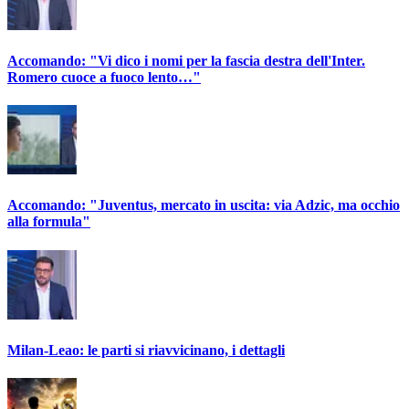
Accomando: "Vi dico i nomi per la fascia destra dell'Inter.
Romero cuoce a fuoco lento…"
Accomando: "Juventus, mercato in uscita: via Adzic, ma occhio
alla formula"
Milan-Leao: le parti si riavvicinano, i dettagli