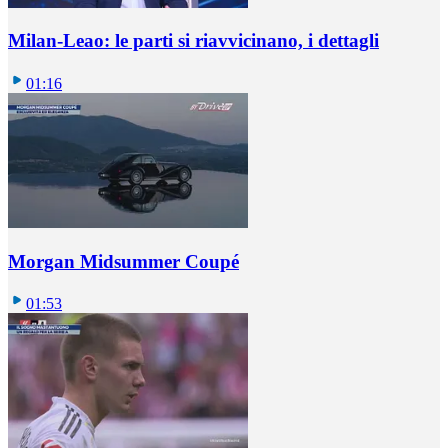
Milan-Leao: le parti si riavvicinano, i dettagli
01:16
Morgan Midsummer Coupé
01:53