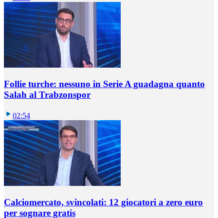
Follie turche: nessuno in Serie A guadagna quanto
Salah al Trabzonspor
02:54
Calciomercato, svincolati: 12 giocatori a zero euro
per sognare gratis