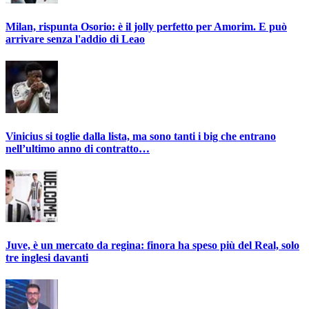
Milan, rispunta Osorio: è il jolly perfetto per Amorim. E può
arrivare senza l'addio di Leao
Vinicius si toglie dalla lista, ma sono tanti i big che entrano
nell’ultimo anno di contratto…
Juve, è un mercato da regina: finora ha speso più del Real, solo
tre inglesi davanti