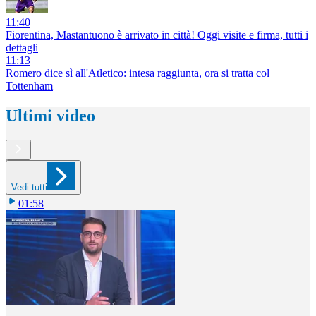
11:40
Fiorentina, Mastantuono è arrivato in città! Oggi visite e firma, tutti i
dettagli
11:13
Romero dice sì all'Atletico: intesa raggiunta, ora si tratta col
Tottenham
Ultimi video
Vedi tutti
01:58