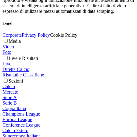
riprodotti è vietata ogni utilizzazione funzionale all’addestramento di
sistemi di intelligenza artificiale generativa. È altresì fatto divieto
espresso di utilizzare mezzi automatizzati di data scraping.
Legal
Corporate
Privacy Policy
Cookie Policy
Media
Video
Foto
Live e Risultati
Live
Diretta Calcio
Risultati e Classifiche
Sezioni
Calcio
Mercato
Serie A
Serie B
Coppa Italia
Champions League
Europa League
Conference League
Calcio Estero
Supercoppa Italiana