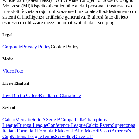
Amsterdam (Paesi Bassi) - Uffici Viale Europa 46, 20093 Cologno
Monzese (MI)
Rispetto ai contenuti e ai dati personali trasmessi e/o
riprodotti è vietata ogni utilizzazione funzionale all’addestramento di
sistemi di intelligenza artificiale generativa. È altresì fatto divieto
espresso di utilizzare mezzi automatizzati di data scraping.
Legal
Corporate
Privacy Policy
Cookie Policy
Media
Video
Foto
Live e Risultati
Live
Diretta Calcio
Risultati e Classifiche
Sezioni
Calcio
Mercato
Serie A
Serie B
Coppa Italia
Champions
League
Europa League
Conference League
Calcio Estero
Supercoppa
Italiana
Formula 1
Formula E
MotoGP
Altri Motori
Basket
America's
Cup
Nations League
Tennis
Sci
Volley
Drive UP