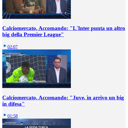
Calciomercato, Accomando: "L'Inter punta un altro
big della Premier League"
02:07
Calciomercato, Accomando: "Juve, in arrivo un big
in difesa"
01:58