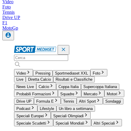
Video
Foto
Tennis
Drive UP
F1
MotoGp
Video
Pressing
Sportmediaset XXL
Foto
Live
Diretta Calcio
Risultati e Classifiche
News Live
Calcio
Coppa Italia
Supercoppa Italiana
Probabili Formazioni
Squadre
Mercato
Motori
Drive UP
Formula E
Tennis
Altri Sport
Sondaggi
Podcast
Lifestyle
Un libro a settimana
Speciali Europei
Speciali Olimpiadi
Speciale Scudetti
Speciali Mondiali
Altri Speciali