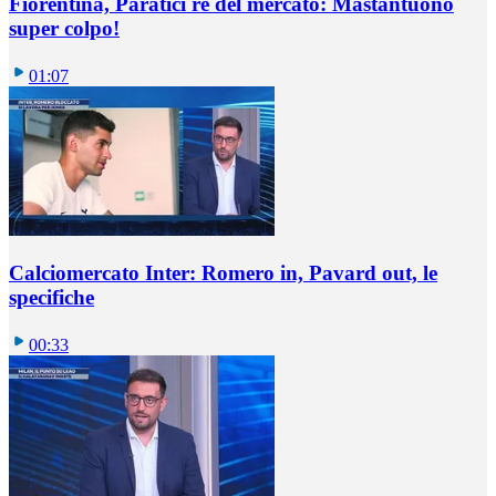
Fiorentina, Paratici re del mercato: Mastantuono
super colpo!
01:07
Calciomercato Inter: Romero in, Pavard out, le
specifiche
00:33