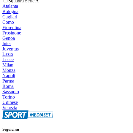
Squadra Serie A
Atalanta
Bologna
Cagliari
Como
Fiorentina
Frosinone
Genoa
Inter
Juventus
Lazio
Lecce
Milan
Monza
Napoli
Parma
Roma
Sassuolo
Torino
Udinese
Venezia
Seguici su