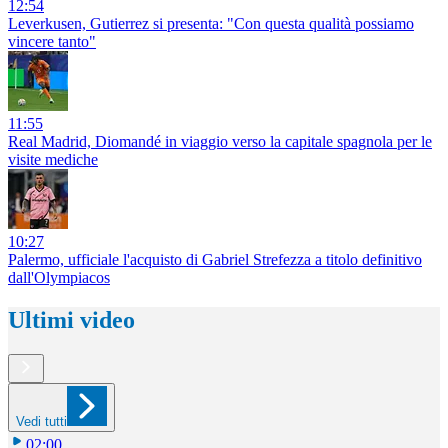
12:54
Leverkusen, Gutierrez si presenta: "Con questa qualità possiamo
vincere tanto"
11:55
Real Madrid, Diomandé in viaggio verso la capitale spagnola per le
visite mediche
10:27
Palermo, ufficiale l'acquisto di Gabriel Strefezza a titolo definitivo
dall'Olympiacos
Ultimi video
Vedi tutti
02:00