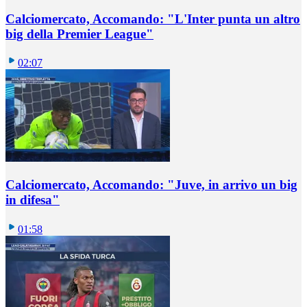
Calciomercato, Accomando: "L'Inter punta un altro
big della Premier League"
02:07
Calciomercato, Accomando: "Juve, in arrivo un big
in difesa"
01:58