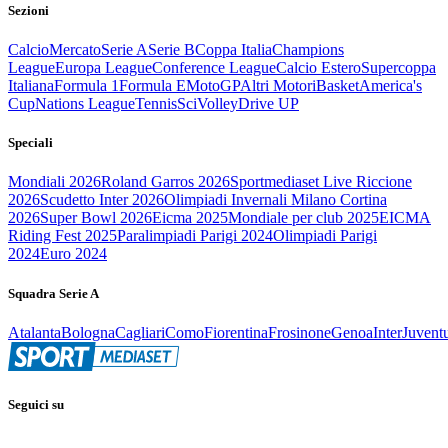
Sezioni
Calcio
Mercato
Serie A
Serie B
Coppa Italia
Champions
League
Europa League
Conference League
Calcio Estero
Supercoppa
Italiana
Formula 1
Formula E
MotoGP
Altri Motori
Basket
America's
Cup
Nations League
Tennis
Sci
Volley
Drive UP
Speciali
Mondiali 2026
Roland Garros 2026
Sportmediaset Live Riccione
2026
Scudetto Inter 2026
Olimpiadi Invernali Milano Cortina
2026
Super Bowl 2026
Eicma 2025
Mondiale per club 2025
EICMA
Riding Fest 2025
Paralimpiadi Parigi 2024
Olimpiadi Parigi
2024
Euro 2024
Squadra Serie A
Atalanta
Bologna
Cagliari
Como
Fiorentina
Frosinone
Genoa
Inter
Juvent
Seguici su