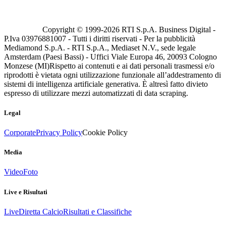
Copyright © 1999-
2026
RTI S.p.A. Business Digital -
P.Iva 03976881007 - Tutti i diritti riservati - Per la pubblicità
Mediamond S.p.A. - RTI S.p.A., Mediaset N.V., sede legale
Amsterdam (Paesi Bassi) - Uffici Viale Europa 46, 20093 Cologno
Monzese (MI)
Rispetto ai contenuti e ai dati personali trasmessi e/o
riprodotti è vietata ogni utilizzazione funzionale all’addestramento di
sistemi di intelligenza artificiale generativa. È altresì fatto divieto
espresso di utilizzare mezzi automatizzati di data scraping.
Legal
Corporate
Privacy Policy
Cookie Policy
Media
Video
Foto
Live e Risultati
Live
Diretta Calcio
Risultati e Classifiche