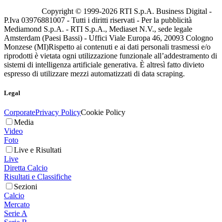
Copyright © 1999-
2026
RTI S.p.A. Business Digital -
P.Iva 03976881007 - Tutti i diritti riservati - Per la pubblicità
Mediamond S.p.A. - RTI S.p.A., Mediaset N.V., sede legale
Amsterdam (Paesi Bassi) - Uffici Viale Europa 46, 20093 Cologno
Monzese (MI)
Rispetto ai contenuti e ai dati personali trasmessi e/o
riprodotti è vietata ogni utilizzazione funzionale all’addestramento di
sistemi di intelligenza artificiale generativa. È altresì fatto divieto
espresso di utilizzare mezzi automatizzati di data scraping.
Legal
Corporate
Privacy Policy
Cookie Policy
Media
Video
Foto
Live e Risultati
Live
Diretta Calcio
Risultati e Classifiche
Sezioni
Calcio
Mercato
Serie A