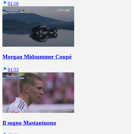
01:16
Morgan Midsummer Coupé
01:53
Il sogno Mastantuono