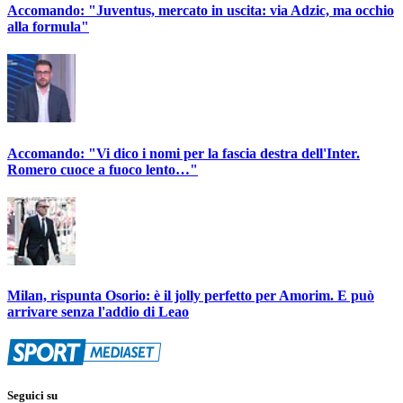
Accomando: "Juventus, mercato in uscita: via Adzic, ma occhio
alla formula"
Accomando: "Vi dico i nomi per la fascia destra dell'Inter.
Romero cuoce a fuoco lento…"
Milan, rispunta Osorio: è il jolly perfetto per Amorim. E può
arrivare senza l'addio di Leao
Seguici su