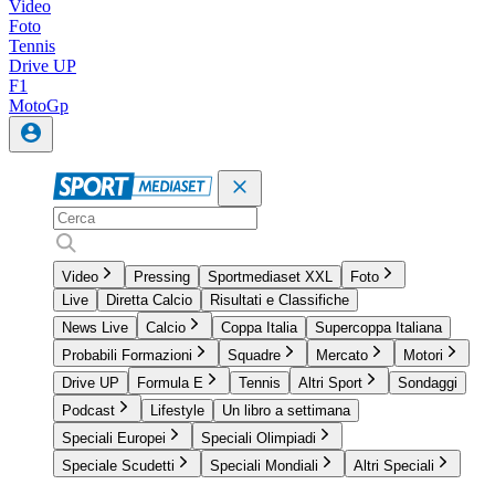
Video
Foto
Tennis
Drive UP
F1
MotoGp
Video
Pressing
Sportmediaset XXL
Foto
Live
Diretta Calcio
Risultati e Classifiche
News Live
Calcio
Coppa Italia
Supercoppa Italiana
Probabili Formazioni
Squadre
Mercato
Motori
Drive UP
Formula E
Tennis
Altri Sport
Sondaggi
Podcast
Lifestyle
Un libro a settimana
Speciali Europei
Speciali Olimpiadi
Speciale Scudetti
Speciali Mondiali
Altri Speciali