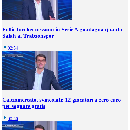
Follie turche: nessuno in Serie A guadagna quanto
Salah al Trabzonspor
02:54
Calciomercato, svincolati: 12 giocatori a zero euro
per sognare gratis
00:50