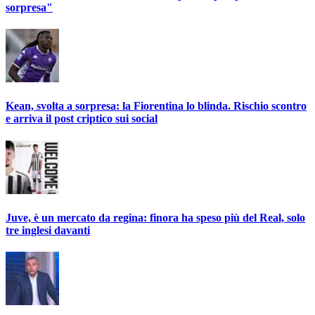
sorpresa"
Kean, svolta a sorpresa: la Fiorentina lo blinda. Rischio scontro
e arriva il post criptico sui social
Juve, è un mercato da regina: finora ha speso più del Real, solo
tre inglesi davanti