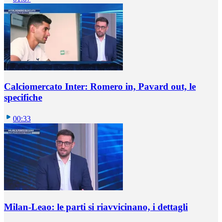
Calciomercato Inter: Romero in, Pavard out, le
specifiche
00:33
Milan-Leao: le parti si riavvicinano, i dettagli