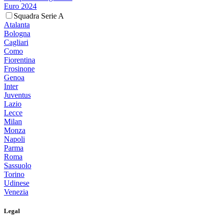
Euro 2024
Squadra Serie A
Atalanta
Bologna
Cagliari
Como
Fiorentina
Frosinone
Genoa
Inter
Juventus
Lazio
Lecce
Milan
Monza
Napoli
Parma
Roma
Sassuolo
Torino
Udinese
Venezia
Legal