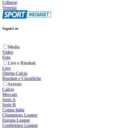
Udinese
Venezia
Seguici su
Media
Video
Foto
Live e Risultati
Live
Diretta Calcio
Risultati e Classifiche
Sezioni
Calcio
Mercato
Serie A
Serie B
Coppa Italia
Champions League
Europa League
Conference League