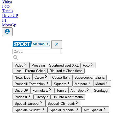
Video
Foto
Tennis
Drive UP
F1
MotoGp
Video
Pressing
Sportmediaset XXL
Foto
Live
Diretta Calcio
Risultati e Classifiche
News Live
Calcio
Coppa Italia
Supercoppa Italiana
Probabili Formazioni
Squadre
Mercato
Motori
Drive UP
Formula E
Tennis
Altri Sport
Sondaggi
Podcast
Lifestyle
Un libro a settimana
Speciali Europei
Speciali Olimpiadi
Speciale Scudetti
Speciali Mondiali
Altri Speciali