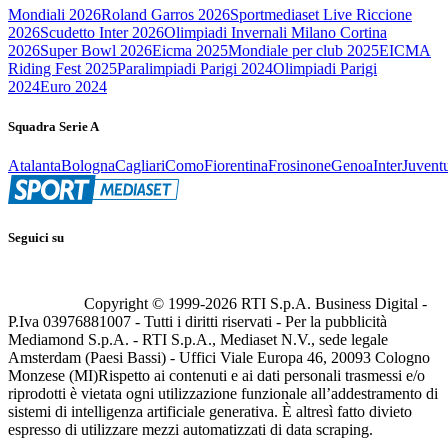
Mondiali 2026
Roland Garros 2026
Sportmediaset Live Riccione
2026
Scudetto Inter 2026
Olimpiadi Invernali Milano Cortina
2026
Super Bowl 2026
Eicma 2025
Mondiale per club 2025
EICMA
Riding Fest 2025
Paralimpiadi Parigi 2024
Olimpiadi Parigi
2024
Euro 2024
Squadra Serie A
Atalanta
Bologna
Cagliari
Como
Fiorentina
Frosinone
Genoa
Inter
Juvent
Seguici su
Copyright © 1999-
2026
RTI S.p.A. Business Digital -
P.Iva 03976881007 - Tutti i diritti riservati - Per la pubblicità
Mediamond S.p.A. - RTI S.p.A., Mediaset N.V., sede legale
Amsterdam (Paesi Bassi) - Uffici Viale Europa 46, 20093 Cologno
Monzese (MI)
Rispetto ai contenuti e ai dati personali trasmessi e/o
riprodotti è vietata ogni utilizzazione funzionale all’addestramento di
sistemi di intelligenza artificiale generativa. È altresì fatto divieto
espresso di utilizzare mezzi automatizzati di data scraping.