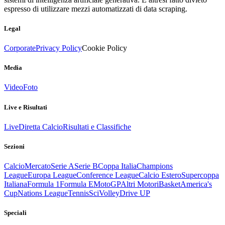
espresso di utilizzare mezzi automatizzati di data scraping.
Legal
Corporate
Privacy Policy
Cookie Policy
Media
Video
Foto
Live e Risultati
Live
Diretta Calcio
Risultati e Classifiche
Sezioni
Calcio
Mercato
Serie A
Serie B
Coppa Italia
Champions
League
Europa League
Conference League
Calcio Estero
Supercoppa
Italiana
Formula 1
Formula E
MotoGP
Altri Motori
Basket
America's
Cup
Nations League
Tennis
Sci
Volley
Drive UP
Speciali