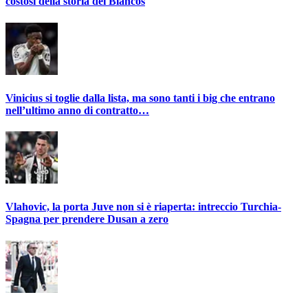
costosi della storia dei Blancos
Vinicius si toglie dalla lista, ma sono tanti i big che entrano
nell’ultimo anno di contratto…
Vlahovic, la porta Juve non si è riaperta: intreccio Turchia-
Spagna per prendere Dusan a zero