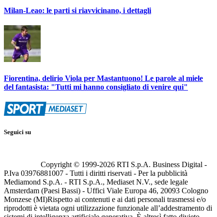
Milan-Leao: le parti si riavvicinano, i dettagli
Fiorentina, delirio Viola per Mastantuono! Le parole al miele
del fantasista: "Tutti mi hanno consigliato di venire qui"
Seguici su
Copyright © 1999-
2026
RTI S.p.A. Business Digital -
P.Iva 03976881007 - Tutti i diritti riservati - Per la pubblicità
Mediamond S.p.A. - RTI S.p.A., Mediaset N.V., sede legale
Amsterdam (Paesi Bassi) - Uffici Viale Europa 46, 20093 Cologno
Monzese (MI)
Rispetto ai contenuti e ai dati personali trasmessi e/o
riprodotti è vietata ogni utilizzazione funzionale all’addestramento di
sistemi di intelligenza artificiale generativa. È altresì fatto divieto