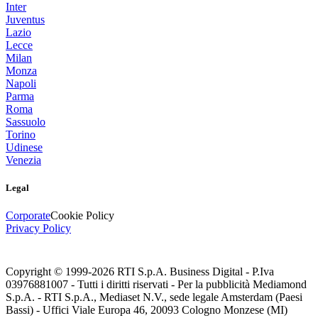
Inter
Juventus
Lazio
Lecce
Milan
Monza
Napoli
Parma
Roma
Sassuolo
Torino
Udinese
Venezia
Legal
Corporate
Cookie Policy
Privacy Policy
Copyright © 1999-
2026
RTI S.p.A. Business Digital - P.Iva
03976881007 - Tutti i diritti riservati - Per la pubblicità Mediamond
S.p.A. - RTI S.p.A., Mediaset N.V., sede legale Amsterdam (Paesi
Bassi) - Uffici Viale Europa 46, 20093 Cologno Monzese (MI)