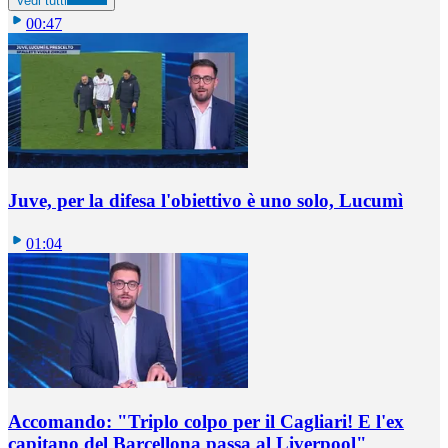
Vedi tutti
00:47
Juve, per la difesa l'obiettivo è uno solo, Lucumì
01:04
Accomando: "Triplo colpo per il Cagliari! E l'ex
capitano del Barcellona passa al Liverpool"