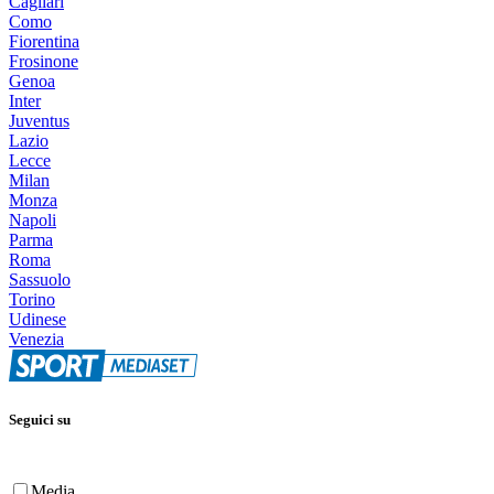
Cagliari
Como
Fiorentina
Frosinone
Genoa
Inter
Juventus
Lazio
Lecce
Milan
Monza
Napoli
Parma
Roma
Sassuolo
Torino
Udinese
Venezia
Seguici su
Media