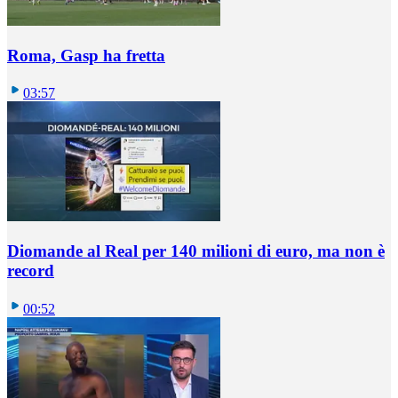
Roma, Gasp ha fretta
03:57
Diomande al Real per 140 milioni di euro, ma non è
record
00:52