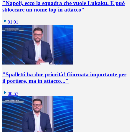
"Napoli, ecco la squadra che vuole Lukaku. E può
sbloccare un nome top in attacco"
01:01
"Spalletti ha due priorità! Giornata importante per
il portiere, ma in attacco..."
00:57