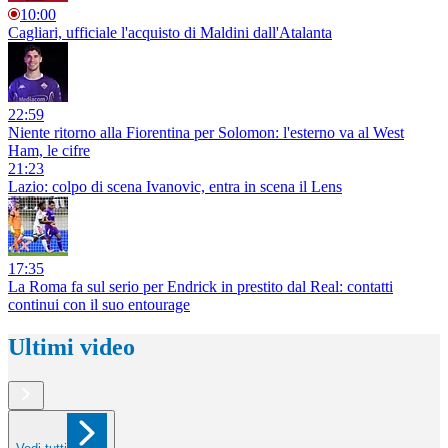
10:00
Cagliari, ufficiale l'acquisto di Maldini dall'Atalanta
22:59
Niente ritorno alla Fiorentina per Solomon: l'esterno va al West
Ham, le cifre
21:23
Lazio: colpo di scena Ivanovic, entra in scena il Lens
17:35
La Roma fa sul serio per Endrick in prestito dal Real: contatti
continui con il suo entourage
Ultimi video