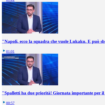
"Napoli, ecco la squadra che vuole Lukaku. E può sb
01:01
"Spalletti ha due priorità! Giornata importante per il 
00:57