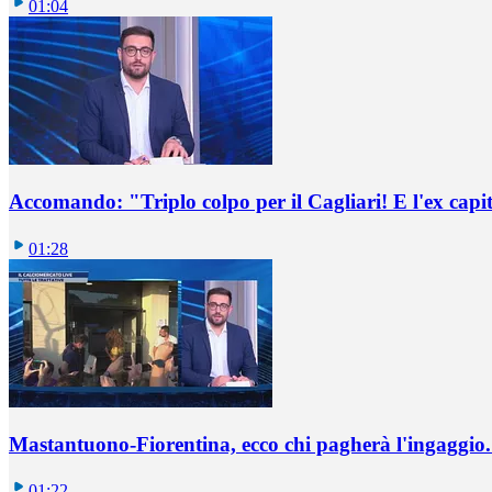
01:04
Accomando: "Triplo colpo per il Cagliari! E l'ex capi
01:28
Mastantuono-Fiorentina, ecco chi pagherà l'ingaggio. 
01:22