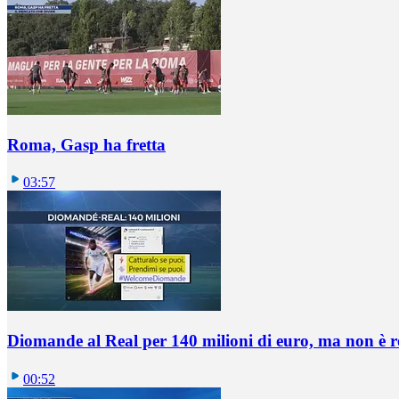
Roma, Gasp ha fretta
03:57
Diomande al Real per 140 milioni di euro, ma non è 
00:52