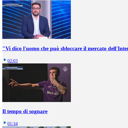
"Vi dico l'uomo che può sbloccare il mercato dell'Inte
02:03
Il tempo di sognare
01:34