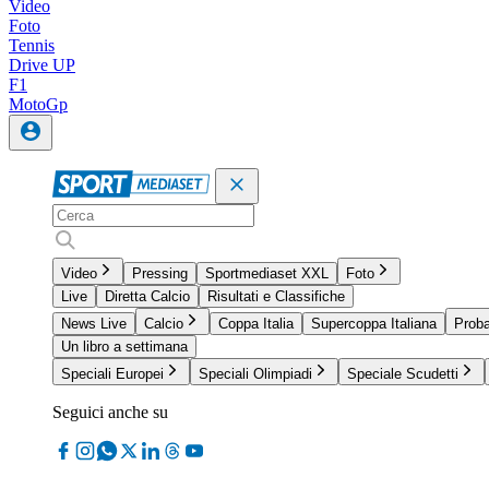
Video
Foto
Tennis
Drive UP
F1
MotoGp
Video
Pressing
Sportmediaset XXL
Foto
Live
Diretta Calcio
Risultati e Classifiche
News Live
Calcio
Coppa Italia
Supercoppa Italiana
Proba
Un libro a settimana
Speciali Europei
Speciali Olimpiadi
Speciale Scudetti
Seguici anche su