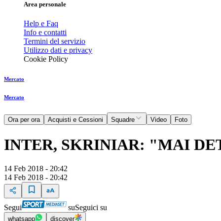
Area personale
Help e Faq
Info e contatti
Termini del servizio
Utilizzo dati e privacy
Cookie Policy
Mercato
Mercato
Ora per ora
Acquisti e Cessioni
Squadre
Video
Foto
INTER, SKRINIAR: "MAI D
14 Feb 2018 - 20:42
14 Feb 2018 - 20:42
Segui
su
Seguici su
whatsapp
discover