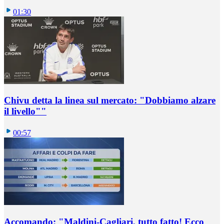
01:30
Chivu detta la linea sul mercato: "Dobbiamo alzare
il livello""
00:57
Accomando: "Maldini-Cagliari, tutto fatto! Ecco