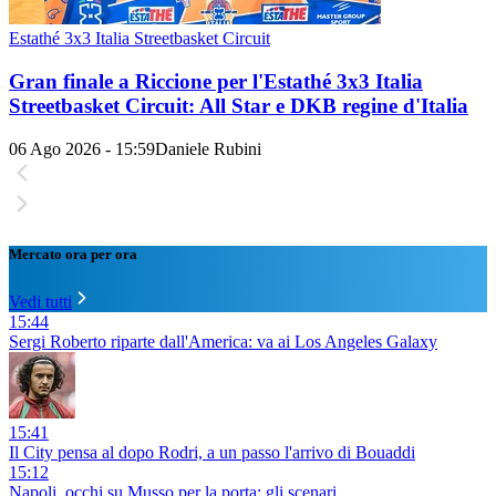
Estathé 3x3 Italia Streetbasket Circuit
Gran finale a Riccione per l'Estathé 3x3 Italia
Streetbasket Circuit: All Star e DKB regine d'Italia
06 Ago 2026 - 15:59
Daniele Rubini
Mercato ora per ora
Vedi tutti
15:44
Sergi Roberto riparte dall'America: va ai Los Angeles Galaxy
15:41
Il City pensa al dopo Rodri, a un passo l'arrivo di Bouaddi
15:12
Napoli, occhi su Musso per la porta: gli scenari