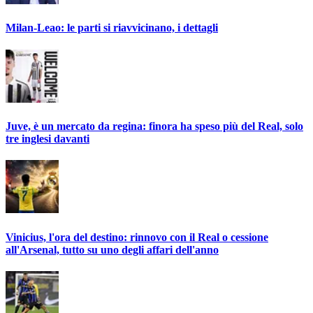
Milan-Leao: le parti si riavvicinano, i dettagli
Juve, è un mercato da regina: finora ha speso più del Real, solo
tre inglesi davanti
Vinicius, l'ora del destino: rinnovo con il Real o cessione
all'Arsenal, tutto su uno degli affari dell'anno