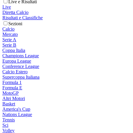
Live e Risultati
Live
Diretta Calcio
Risultati e Classifiche
Sezioni
Calcio
Mercato
Serie A
Serie B
Coppa Italia
Champions League
Europa League
Conference League
Calcio Estero
Supercoppa Italiana
Formula 1
Formula E
MotoGP
Altri Motori
Basket
America's Cup
Nations League
Tennis
Sci
Volley