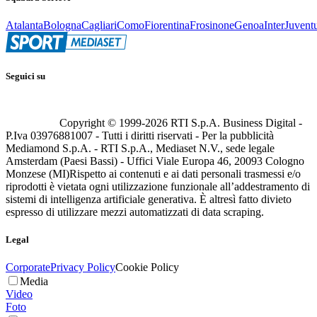
Atalanta
Bologna
Cagliari
Como
Fiorentina
Frosinone
Genoa
Inter
Juvent
Seguici su
Copyright © 1999-
2026
RTI S.p.A. Business Digital -
P.Iva 03976881007 - Tutti i diritti riservati - Per la pubblicità
Mediamond S.p.A. - RTI S.p.A., Mediaset N.V., sede legale
Amsterdam (Paesi Bassi) - Uffici Viale Europa 46, 20093 Cologno
Monzese (MI)
Rispetto ai contenuti e ai dati personali trasmessi e/o
riprodotti è vietata ogni utilizzazione funzionale all’addestramento di
sistemi di intelligenza artificiale generativa. È altresì fatto divieto
espresso di utilizzare mezzi automatizzati di data scraping.
Legal
Corporate
Privacy Policy
Cookie Policy
Media
Video
Foto