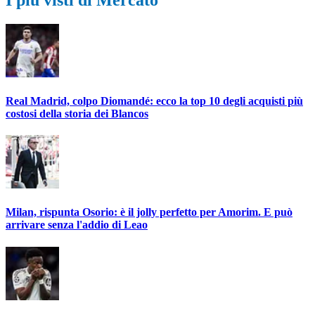
Real Madrid, colpo Diomandé: ecco la top 10 degli acquisti più
costosi della storia dei Blancos
Milan, rispunta Osorio: è il jolly perfetto per Amorim. E può
arrivare senza l'addio di Leao