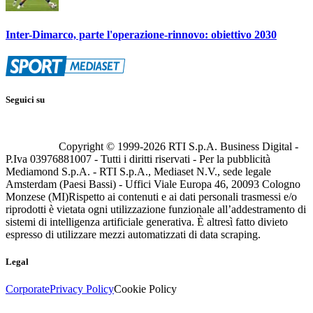
Inter-Dimarco, parte l'operazione-rinnovo: obiettivo 2030
Seguici su
Copyright © 1999-
2026
RTI S.p.A. Business Digital -
P.Iva 03976881007 - Tutti i diritti riservati - Per la pubblicità
Mediamond S.p.A. - RTI S.p.A., Mediaset N.V., sede legale
Amsterdam (Paesi Bassi) - Uffici Viale Europa 46, 20093 Cologno
Monzese (MI)
Rispetto ai contenuti e ai dati personali trasmessi e/o
riprodotti è vietata ogni utilizzazione funzionale all’addestramento di
sistemi di intelligenza artificiale generativa. È altresì fatto divieto
espresso di utilizzare mezzi automatizzati di data scraping.
Legal
Corporate
Privacy Policy
Cookie Policy