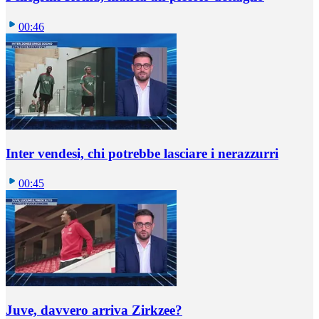
00:46
Inter vendesi, chi potrebbe lasciare i nerazzurri
00:45
Juve, davvero arriva Zirkzee?