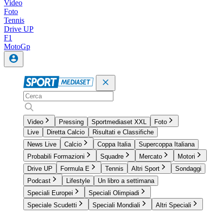
Video
Foto
Tennis
Drive UP
F1
MotoGp
Video
Pressing
Sportmediaset XXL
Foto
Live
Diretta Calcio
Risultati e Classifiche
News Live
Calcio
Coppa Italia
Supercoppa Italiana
Probabili Formazioni
Squadre
Mercato
Motori
Drive UP
Formula E
Tennis
Altri Sport
Sondaggi
Podcast
Lifestyle
Un libro a settimana
Speciali Europei
Speciali Olimpiadi
Speciale Scudetti
Speciali Mondiali
Altri Speciali