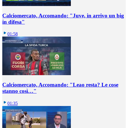
Calciomercato, Accomando: "Juve, in arrivo un big
in difesa"
01:58
Calciomercato, Accomando: "Leao resta? Le cose
stanno così…"
01:35