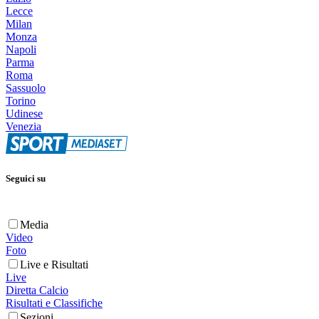
Lecce
Milan
Monza
Napoli
Parma
Roma
Sassuolo
Torino
Udinese
Venezia
Seguici su
Media
Video
Foto
Live e Risultati
Live
Diretta Calcio
Risultati e Classifiche
Sezioni