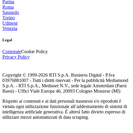
Parma
Roma
Sassuolo
Torino
Udinese
Venezia
Legal
Corporate
Cookie Policy
Privacy Policy
Copyright © 1999-
2026
RTI S.p.A. Business Digital - P.Iva
03976881007 - Tutti i diritti riservati - Per la pubblicità Mediamond
S.p.A. - RTI S.p.A., Mediaset N.V., sede legale Amsterdam (Paesi
Bassi) - Uffici Viale Europa 46, 20093 Cologno Monzese (MI)
Rispetto ai contenuti e ai dati personali trasmessi e/o riprodotti è
vietata ogni utilizzazione funzionale all’addestramento di sistemi di
intelligenza artificiale generativa. È altresì fatto divieto espresso di
utilizzare mezzi automatizzati di data scraping.