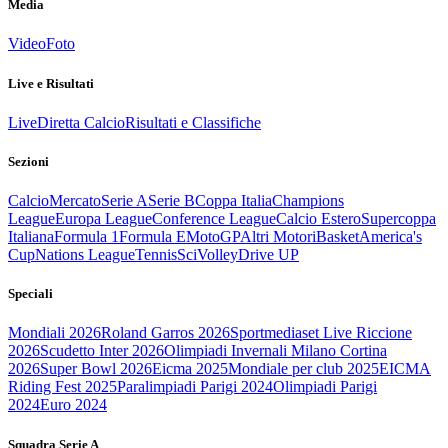
Media
Video
Foto
Live e Risultati
Live
Diretta Calcio
Risultati e Classifiche
Sezioni
Calcio
Mercato
Serie A
Serie B
Coppa Italia
Champions
League
Europa League
Conference League
Calcio Estero
Supercoppa
Italiana
Formula 1
Formula E
MotoGP
Altri Motori
Basket
America's
Cup
Nations League
Tennis
Sci
Volley
Drive UP
Speciali
Mondiali 2026
Roland Garros 2026
Sportmediaset Live Riccione
2026
Scudetto Inter 2026
Olimpiadi Invernali Milano Cortina
2026
Super Bowl 2026
Eicma 2025
Mondiale per club 2025
EICMA
Riding Fest 2025
Paralimpiadi Parigi 2024
Olimpiadi Parigi
2024
Euro 2024
Squadra Serie A