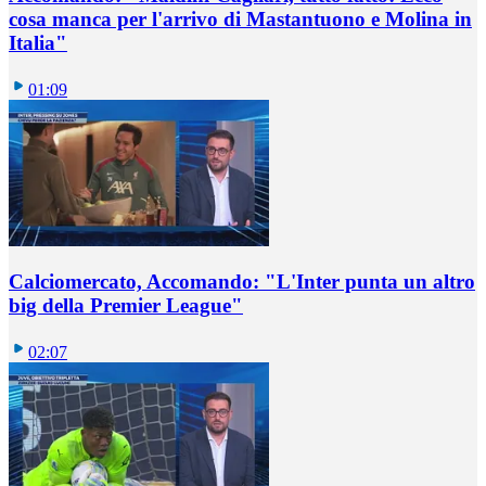
cosa manca per l'arrivo di Mastantuono e Molina in
Italia"
01:09
Calciomercato, Accomando: "L'Inter punta un altro
big della Premier League"
02:07