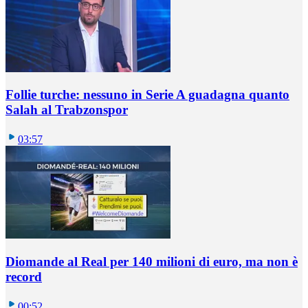
Follie turche: nessuno in Serie A guadagna quanto
Salah al Trabzonspor
03:57
Diomande al Real per 140 milioni di euro, ma non è
record
00:52