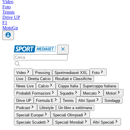
Video
Foto
Tennis
Drive UP
F1
MotoGp
Video
Pressing
Sportmediaset XXL
Foto
Live
Diretta Calcio
Risultati e Classifiche
News Live
Calcio
Coppa Italia
Supercoppa Italiana
Probabili Formazioni
Squadre
Mercato
Motori
Drive UP
Formula E
Tennis
Altri Sport
Sondaggi
Podcast
Lifestyle
Un libro a settimana
Speciali Europei
Speciali Olimpiadi
Speciale Scudetti
Speciali Mondiali
Altri Speciali