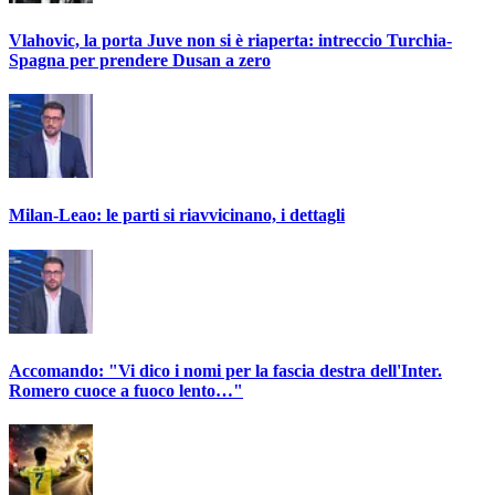
Vlahovic, la porta Juve non si è riaperta: intreccio Turchia-
Spagna per prendere Dusan a zero
Milan-Leao: le parti si riavvicinano, i dettagli
Accomando: "Vi dico i nomi per la fascia destra dell'Inter.
Romero cuoce a fuoco lento…"