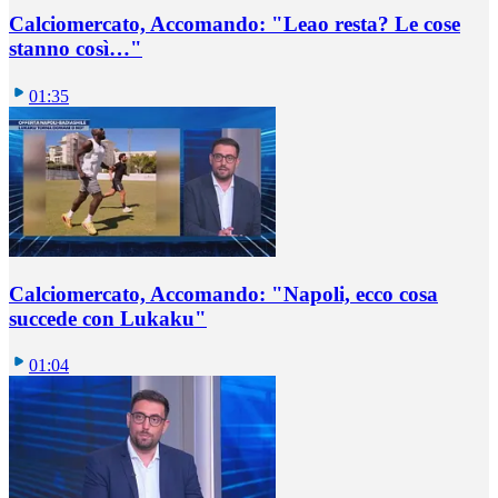
Calciomercato, Accomando: "Leao resta? Le cose
stanno così…"
01:35
Calciomercato, Accomando: "Napoli, ecco cosa
succede con Lukaku"
01:04