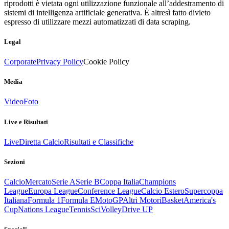
riprodotti è vietata ogni utilizzazione funzionale all’addestramento di
sistemi di intelligenza artificiale generativa. È altresì fatto divieto
espresso di utilizzare mezzi automatizzati di data scraping.
Legal
Corporate
Privacy Policy
Cookie Policy
Media
Video
Foto
Live e Risultati
Live
Diretta Calcio
Risultati e Classifiche
Sezioni
Calcio
Mercato
Serie A
Serie B
Coppa Italia
Champions
League
Europa League
Conference League
Calcio Estero
Supercoppa
Italiana
Formula 1
Formula E
MotoGP
Altri Motori
Basket
America's
Cup
Nations League
Tennis
Sci
Volley
Drive UP