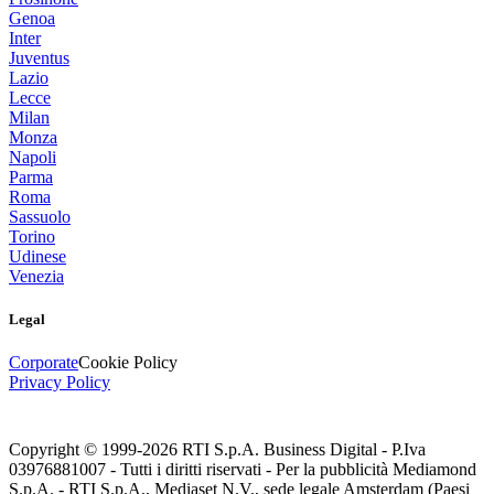
Genoa
Inter
Juventus
Lazio
Lecce
Milan
Monza
Napoli
Parma
Roma
Sassuolo
Torino
Udinese
Venezia
Legal
Corporate
Cookie Policy
Privacy Policy
Copyright © 1999-
2026
RTI S.p.A. Business Digital - P.Iva
03976881007 - Tutti i diritti riservati - Per la pubblicità Mediamond
S.p.A. - RTI S.p.A., Mediaset N.V., sede legale Amsterdam (Paesi