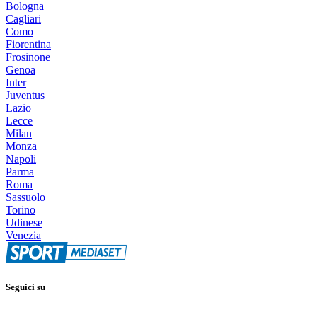
Bologna
Cagliari
Como
Fiorentina
Frosinone
Genoa
Inter
Juventus
Lazio
Lecce
Milan
Monza
Napoli
Parma
Roma
Sassuolo
Torino
Udinese
Venezia
Seguici su