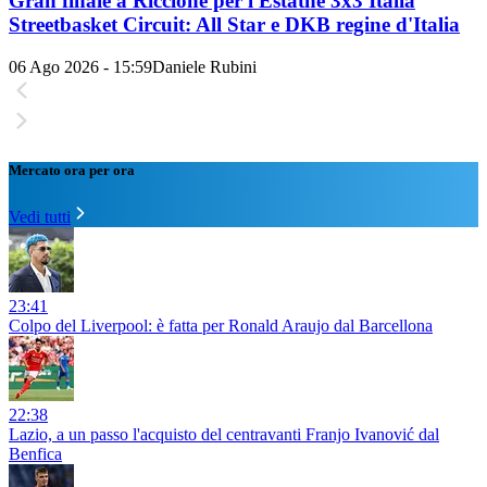
Gran finale a Riccione per l'Estathé 3x3 Italia
Streetbasket Circuit: All Star e DKB regine d'Italia
06 Ago 2026 - 15:59
Daniele Rubini
Mercato ora per ora
Vedi tutti
23:41
Colpo del Liverpool: è fatta per Ronald Araujo dal Barcellona
22:38
Lazio, a un passo l'acquisto del centravanti Franjo Ivanović dal
Benfica