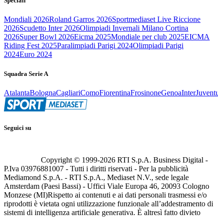
Speciali
Mondiali 2026
Roland Garros 2026
Sportmediaset Live Riccione
2026
Scudetto Inter 2026
Olimpiadi Invernali Milano Cortina
2026
Super Bowl 2026
Eicma 2025
Mondiale per club 2025
EICMA
Riding Fest 2025
Paralimpiadi Parigi 2024
Olimpiadi Parigi
2024
Euro 2024
Squadra Serie A
Atalanta
Bologna
Cagliari
Como
Fiorentina
Frosinone
Genoa
Inter
Juvent
Seguici su
Copyright © 1999-
2026
RTI S.p.A. Business Digital -
P.Iva 03976881007 - Tutti i diritti riservati - Per la pubblicità
Mediamond S.p.A. - RTI S.p.A., Mediaset N.V., sede legale
Amsterdam (Paesi Bassi) - Uffici Viale Europa 46, 20093 Cologno
Monzese (MI)
Rispetto ai contenuti e ai dati personali trasmessi e/o
riprodotti è vietata ogni utilizzazione funzionale all’addestramento di
sistemi di intelligenza artificiale generativa. È altresì fatto divieto