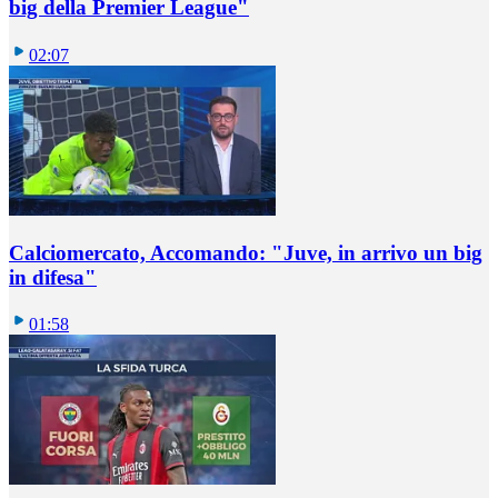
big della Premier League"
02:07
Calciomercato, Accomando: "Juve, in arrivo un big
in difesa"
01:58