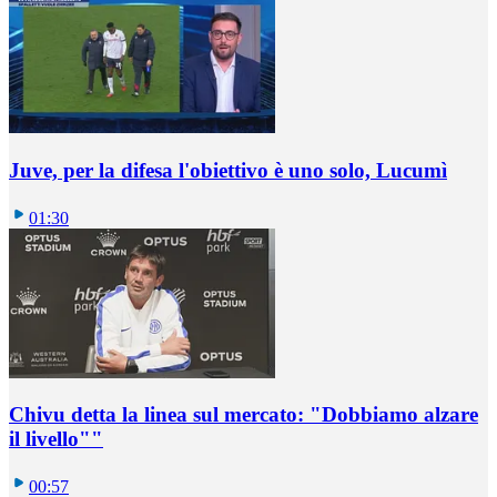
Juve, per la difesa l'obiettivo è uno solo, Lucumì
01:30
Chivu detta la linea sul mercato: "Dobbiamo alzare
il livello""
00:57