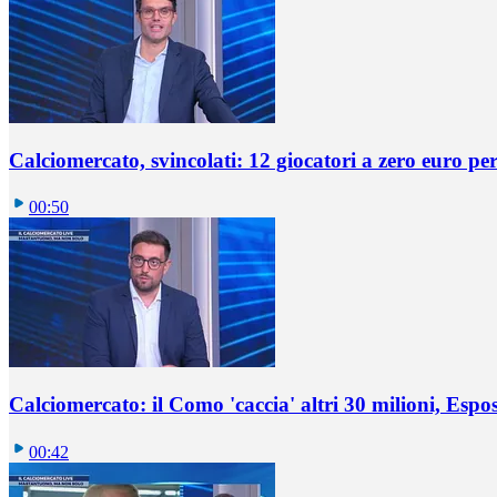
Calciomercato, svincolati: 12 giocatori a zero euro pe
00:50
Calciomercato: il Como 'caccia' altri 30 milioni, Espos
00:42