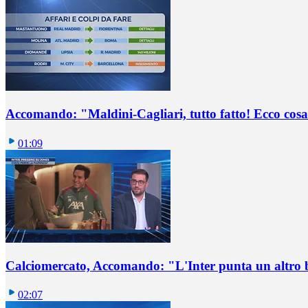
Accomando: "Maldini-Cagliari, tutto fatto! Ecco cosa
01:09
Calciomercato, Accomando: "L'Inter punta un altro 
02:07