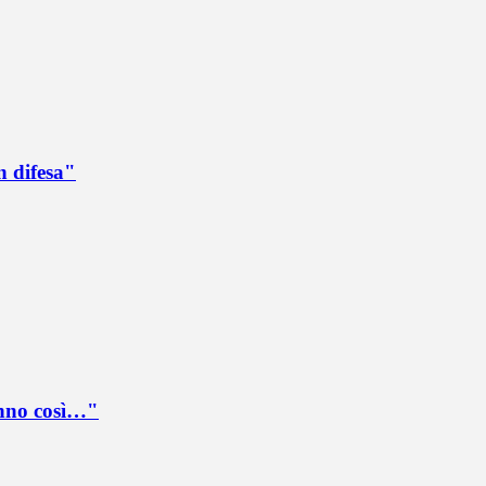
n difesa"
anno così…"