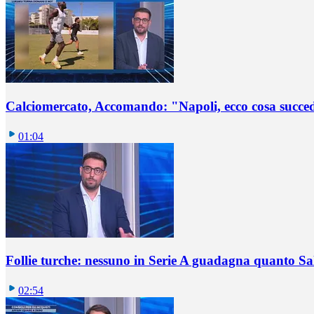
Calciomercato, Accomando: "Napoli, ecco cosa succ
01:04
Follie turche: nessuno in Serie A guadagna quanto S
02:54