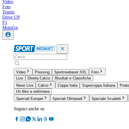
Video
Foto
Tennis
Drive UP
F1
MotoGp
Video
Pressing
Sportmediaset XXL
Foto
Live
Diretta Calcio
Risultati e Classifiche
News Live
Calcio
Coppa Italia
Supercoppa Italiana
Proba
Un libro a settimana
Speciali Europei
Speciali Olimpiadi
Speciale Scudetti
Seguici anche su