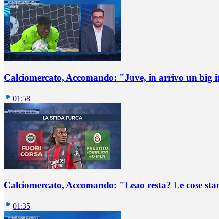
Calciomercato, Accomando: "Juve, in arrivo un big i
01:58
Calciomercato, Accomando: "Leao resta? Le cose st
01:35