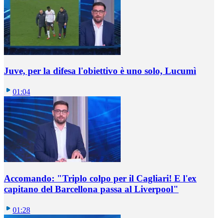
Juve, per la difesa l'obiettivo è uno solo, Lucumì
01:04
Accomando: "Triplo colpo per il Cagliari! E l'ex
capitano del Barcellona passa al Liverpool"
01:28