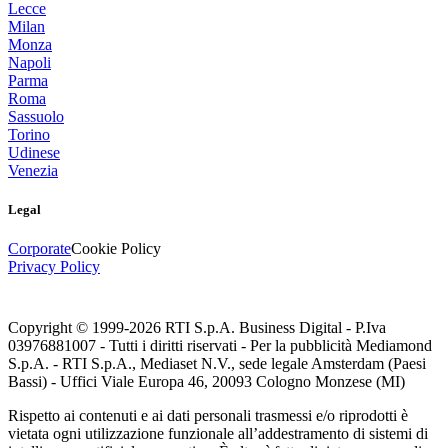
Lecce
Milan
Monza
Napoli
Parma
Roma
Sassuolo
Torino
Udinese
Venezia
Legal
Corporate
Cookie Policy
Privacy Policy
Copyright © 1999-
2026
RTI S.p.A. Business Digital - P.Iva
03976881007 - Tutti i diritti riservati - Per la pubblicità Mediamond
S.p.A. - RTI S.p.A., Mediaset N.V., sede legale Amsterdam (Paesi
Bassi) - Uffici Viale Europa 46, 20093 Cologno Monzese (MI)
Rispetto ai contenuti e ai dati personali trasmessi e/o riprodotti è
vietata ogni utilizzazione funzionale all’addestramento di sistemi di