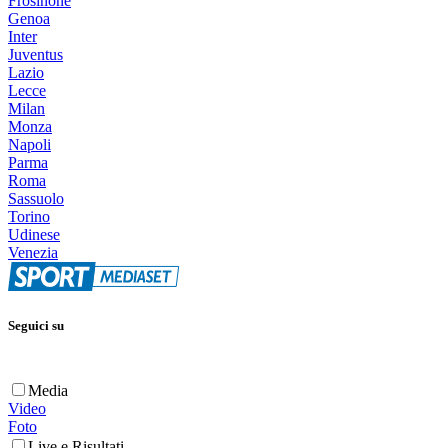
Frosinone
Genoa
Inter
Juventus
Lazio
Lecce
Milan
Monza
Napoli
Parma
Roma
Sassuolo
Torino
Udinese
Venezia
Seguici su
Media
Video
Foto
Live e Risultati