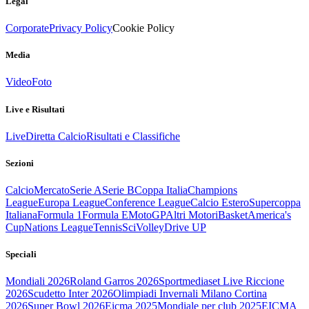
Legal
Corporate
Privacy Policy
Cookie Policy
Media
Video
Foto
Live e Risultati
Live
Diretta Calcio
Risultati e Classifiche
Sezioni
Calcio
Mercato
Serie A
Serie B
Coppa Italia
Champions
League
Europa League
Conference League
Calcio Estero
Supercoppa
Italiana
Formula 1
Formula E
MotoGP
Altri Motori
Basket
America's
Cup
Nations League
Tennis
Sci
Volley
Drive UP
Speciali
Mondiali 2026
Roland Garros 2026
Sportmediaset Live Riccione
2026
Scudetto Inter 2026
Olimpiadi Invernali Milano Cortina
2026
Super Bowl 2026
Eicma 2025
Mondiale per club 2025
EICMA