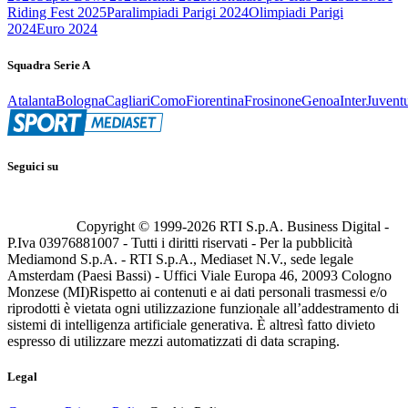
Riding Fest 2025
Paralimpiadi Parigi 2024
Olimpiadi Parigi
2024
Euro 2024
Squadra Serie A
Atalanta
Bologna
Cagliari
Como
Fiorentina
Frosinone
Genoa
Inter
Juvent
Seguici su
Copyright © 1999-
2026
RTI S.p.A. Business Digital -
P.Iva 03976881007 - Tutti i diritti riservati - Per la pubblicità
Mediamond S.p.A. - RTI S.p.A., Mediaset N.V., sede legale
Amsterdam (Paesi Bassi) - Uffici Viale Europa 46, 20093 Cologno
Monzese (MI)
Rispetto ai contenuti e ai dati personali trasmessi e/o
riprodotti è vietata ogni utilizzazione funzionale all’addestramento di
sistemi di intelligenza artificiale generativa. È altresì fatto divieto
espresso di utilizzare mezzi automatizzati di data scraping.
Legal