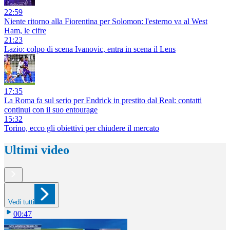
22:59
Niente ritorno alla Fiorentina per Solomon: l'esterno va al West
Ham, le cifre
21:23
Lazio: colpo di scena Ivanovic, entra in scena il Lens
17:35
La Roma fa sul serio per Endrick in prestito dal Real: contatti
continui con il suo entourage
15:32
Torino, ecco gli obiettivi per chiudere il mercato
Ultimi video
Vedi tutti
00:47