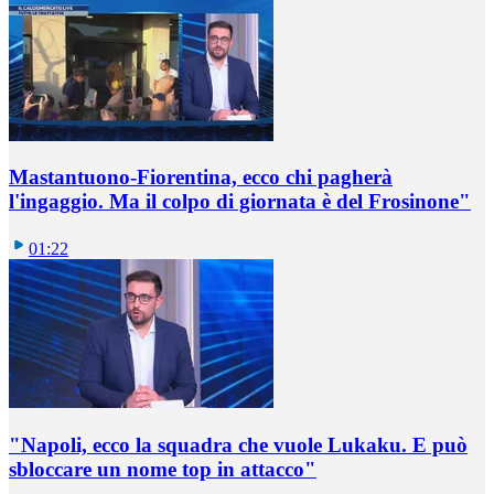
Mastantuono-Fiorentina, ecco chi pagherà
l'ingaggio. Ma il colpo di giornata è del Frosinone"
01:22
"Napoli, ecco la squadra che vuole Lukaku. E può
sbloccare un nome top in attacco"