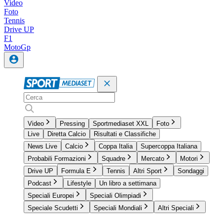
Video
Foto
Tennis
Drive UP
F1
MotoGp
Video
Pressing
Sportmediaset XXL
Foto
Live
Diretta Calcio
Risultati e Classifiche
News Live
Calcio
Coppa Italia
Supercoppa Italiana
Probabili Formazioni
Squadre
Mercato
Motori
Drive UP
Formula E
Tennis
Altri Sport
Sondaggi
Podcast
Lifestyle
Un libro a settimana
Speciali Europei
Speciali Olimpiadi
Speciale Scudetti
Speciali Mondiali
Altri Speciali