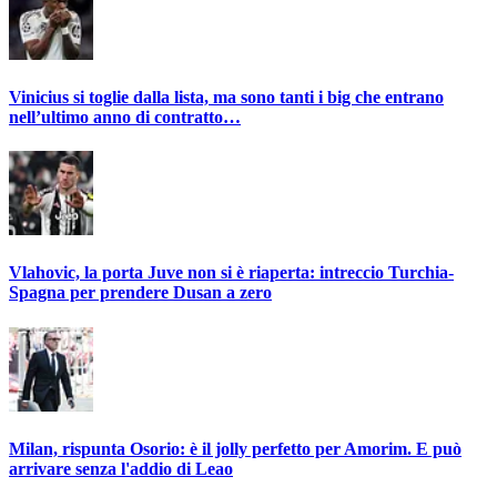
Vinicius si toglie dalla lista, ma sono tanti i big che entrano
nell’ultimo anno di contratto…
Vlahovic, la porta Juve non si è riaperta: intreccio Turchia-
Spagna per prendere Dusan a zero
Milan, rispunta Osorio: è il jolly perfetto per Amorim. E può
arrivare senza l'addio di Leao