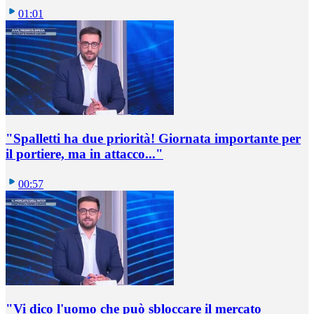
01:01
"Spalletti ha due priorità! Giornata importante per
il portiere, ma in attacco..."
00:57
"Vi dico l'uomo che può sbloccare il mercato