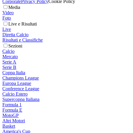
Corporate
Privacy Policy
Cookie Policy
Media
Video
Foto
Live e Risultati
Live
Diretta Calcio
Risultati e Classifiche
Sezioni
Calcio
Mercato
Serie A
Serie B
Coppa Italia
Champions League
Europa League
Conference League
Calcio Estero
Supercoppa Italiana
Formula 1
Formula E
MotoGP
Altri Motori
Basket
America's Cup