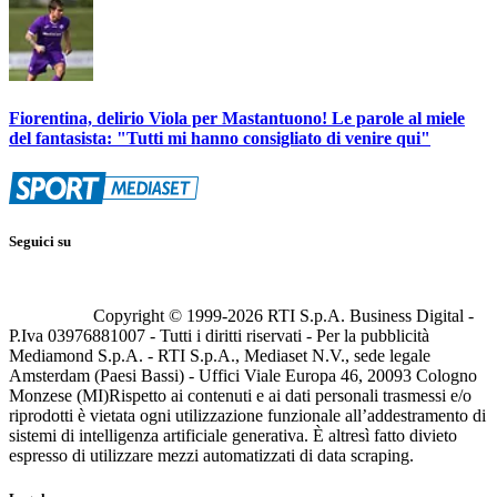
Fiorentina, delirio Viola per Mastantuono! Le parole al miele
del fantasista: "Tutti mi hanno consigliato di venire qui"
Seguici su
Copyright © 1999-
2026
RTI S.p.A. Business Digital -
P.Iva 03976881007 - Tutti i diritti riservati - Per la pubblicità
Mediamond S.p.A. - RTI S.p.A., Mediaset N.V., sede legale
Amsterdam (Paesi Bassi) - Uffici Viale Europa 46, 20093 Cologno
Monzese (MI)
Rispetto ai contenuti e ai dati personali trasmessi e/o
riprodotti è vietata ogni utilizzazione funzionale all’addestramento di
sistemi di intelligenza artificiale generativa. È altresì fatto divieto
espresso di utilizzare mezzi automatizzati di data scraping.