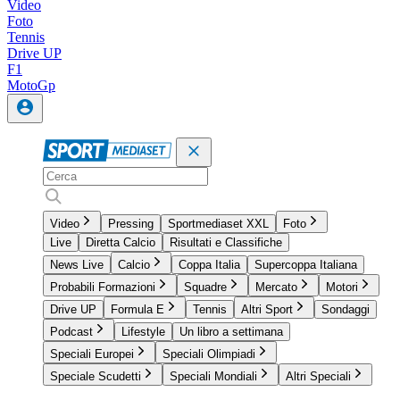
Video
Foto
Tennis
Drive UP
F1
MotoGp
Video
Pressing
Sportmediaset XXL
Foto
Live
Diretta Calcio
Risultati e Classifiche
News Live
Calcio
Coppa Italia
Supercoppa Italiana
Probabili Formazioni
Squadre
Mercato
Motori
Drive UP
Formula E
Tennis
Altri Sport
Sondaggi
Podcast
Lifestyle
Un libro a settimana
Speciali Europei
Speciali Olimpiadi
Speciale Scudetti
Speciali Mondiali
Altri Speciali