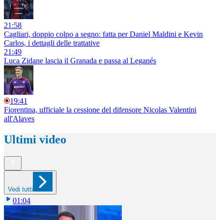
21:58
Cagliari, doppio colpo a segno: fatta per Daniel Maldini e Kevin
Carlos, i dettagli delle trattative
21:49
Luca Zidane lascia il Granada e passa al Leganés
19:41
Fiorentina, ufficiale la cessione del difensore Nicolas Valentini
all'Alaves
Ultimi video
Vedi tutti
01:04