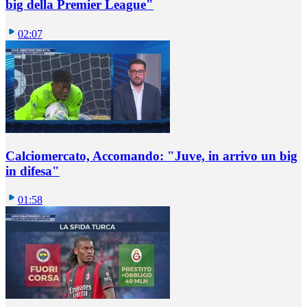
big della Premier League"
02:07
Calciomercato, Accomando: "Juve, in arrivo un big
in difesa"
01:58