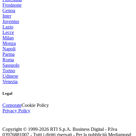
Frosinone
Genoa
Inter
Juventus
Lazio
Lecce
Milan
Monza
Napoli
Parma
Roma
Sassuolo
Torino
Udinese
Venezia
Legal
Corporate
Cookie Policy
Privacy Policy
Copyright © 1999-
2026
RTI S.p.A. Business Digital - P.Iva
03976881007 - Tutti i diritti riservati - Per la pubblicità Mediamond