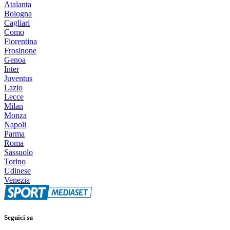
Atalanta
Bologna
Cagliari
Como
Fiorentina
Frosinone
Genoa
Inter
Juventus
Lazio
Lecce
Milan
Monza
Napoli
Parma
Roma
Sassuolo
Torino
Udinese
Venezia
Seguici su