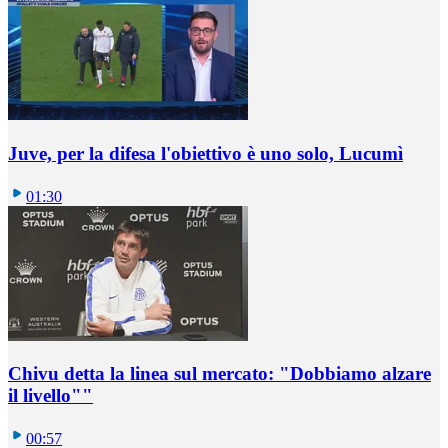
Juve, per la difesa l'obiettivo è uno solo, Lucumì
01:30
Chivu detta la linea sul mercato: "Dobbiamo alzare
il livello""
00:57