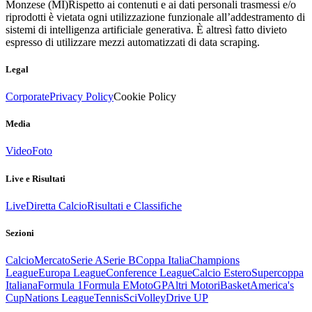
Monzese (MI)
Rispetto ai contenuti e ai dati personali trasmessi e/o
riprodotti è vietata ogni utilizzazione funzionale all’addestramento di
sistemi di intelligenza artificiale generativa. È altresì fatto divieto
espresso di utilizzare mezzi automatizzati di data scraping.
Legal
Corporate
Privacy Policy
Cookie Policy
Media
Video
Foto
Live e Risultati
Live
Diretta Calcio
Risultati e Classifiche
Sezioni
Calcio
Mercato
Serie A
Serie B
Coppa Italia
Champions
League
Europa League
Conference League
Calcio Estero
Supercoppa
Italiana
Formula 1
Formula E
MotoGP
Altri Motori
Basket
America's
Cup
Nations League
Tennis
Sci
Volley
Drive UP