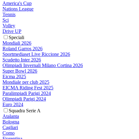
America's Cup
Nations League
Tennis
Sci
Volley
Drive UP
Speciali
Mondiali 2026
Roland Garros 2026
Sportmediaset Live Riccione 2026
Scudetto Inter 2026
Olimpiadi Invernali Milano Cortina 2026
Super Bowl 2026
Eicma 2025
Mondiale per club 2025
EICMA Riding Fest 2025
Paralimpiadi Parigi 2024
Olimpiadi Parigi 2024
Euro 2024
Squadra Serie A
Atalanta
Bologna
Cagliari
Como
Fiorentina