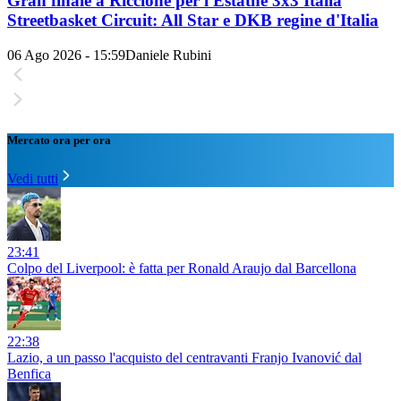
Gran finale a Riccione per l'Estathé 3x3 Italia
Streetbasket Circuit: All Star e DKB regine d'Italia
06 Ago 2026 - 15:59
Daniele Rubini
Mercato ora per ora
Vedi tutti
23:41
Colpo del Liverpool: è fatta per Ronald Araujo dal Barcellona
22:38
Lazio, a un passo l'acquisto del centravanti Franjo Ivanović dal
Benfica