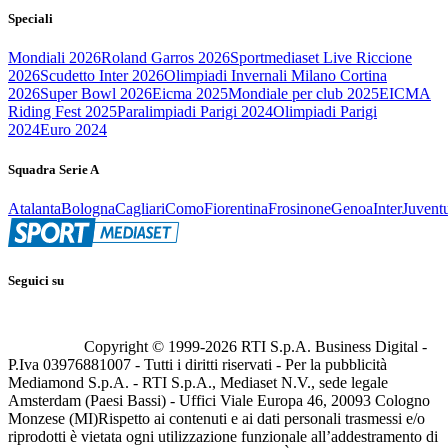
Speciali
Mondiali 2026
Roland Garros 2026
Sportmediaset Live Riccione
2026
Scudetto Inter 2026
Olimpiadi Invernali Milano Cortina
2026
Super Bowl 2026
Eicma 2025
Mondiale per club 2025
EICMA
Riding Fest 2025
Paralimpiadi Parigi 2024
Olimpiadi Parigi
2024
Euro 2024
Squadra Serie A
Atalanta
Bologna
Cagliari
Como
Fiorentina
Frosinone
Genoa
Inter
Juvent
Seguici su
Copyright © 1999-
2026
RTI S.p.A. Business Digital -
P.Iva 03976881007 - Tutti i diritti riservati - Per la pubblicità
Mediamond S.p.A. - RTI S.p.A., Mediaset N.V., sede legale
Amsterdam (Paesi Bassi) - Uffici Viale Europa 46, 20093 Cologno
Monzese (MI)
Rispetto ai contenuti e ai dati personali trasmessi e/o
riprodotti è vietata ogni utilizzazione funzionale all’addestramento di