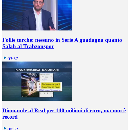
Follie turche: nessuno in Serie A guadagna quanto
Salah al Trabzonspor
03:57
Diomande al Real per 140 milioni di euro, ma non è
record
00:52