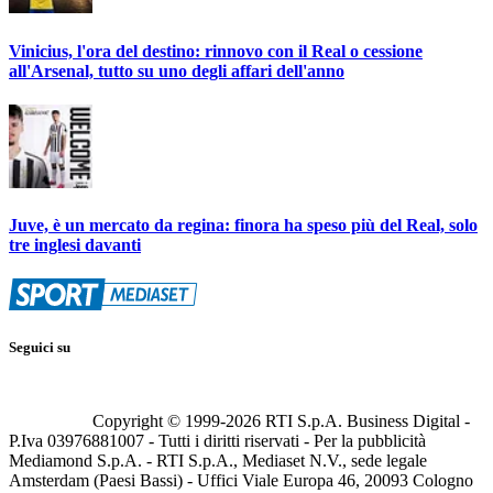
Vinicius, l'ora del destino: rinnovo con il Real o cessione
all'Arsenal, tutto su uno degli affari dell'anno
Juve, è un mercato da regina: finora ha speso più del Real, solo
tre inglesi davanti
Seguici su
Copyright © 1999-
2026
RTI S.p.A. Business Digital -
P.Iva 03976881007 - Tutti i diritti riservati - Per la pubblicità
Mediamond S.p.A. - RTI S.p.A., Mediaset N.V., sede legale
Amsterdam (Paesi Bassi) - Uffici Viale Europa 46, 20093 Cologno