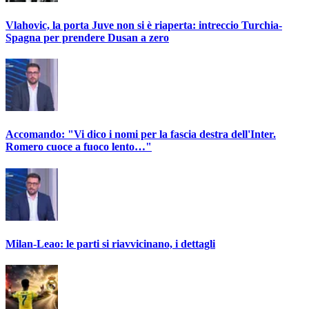
Vlahovic, la porta Juve non si è riaperta: intreccio Turchia-
Spagna per prendere Dusan a zero
Accomando: "Vi dico i nomi per la fascia destra dell'Inter.
Romero cuoce a fuoco lento…"
Milan-Leao: le parti si riavvicinano, i dettagli