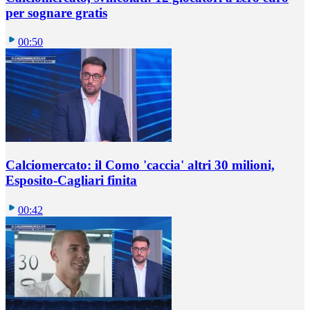
per sognare gratis
00:50
Calciomercato: il Como 'caccia' altri 30 milioni,
Esposito-Cagliari finita
00:42