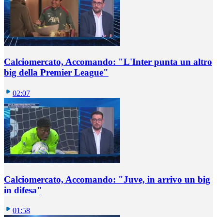
Calciomercato, Accomando: "L'Inter punta un altro
big della Premier League"
02:07
Calciomercato, Accomando: "Juve, in arrivo un big
in difesa"
01:58