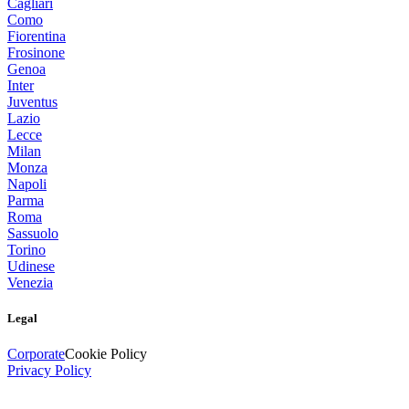
Cagliari
Como
Fiorentina
Frosinone
Genoa
Inter
Juventus
Lazio
Lecce
Milan
Monza
Napoli
Parma
Roma
Sassuolo
Torino
Udinese
Venezia
Legal
Corporate
Cookie Policy
Privacy Policy