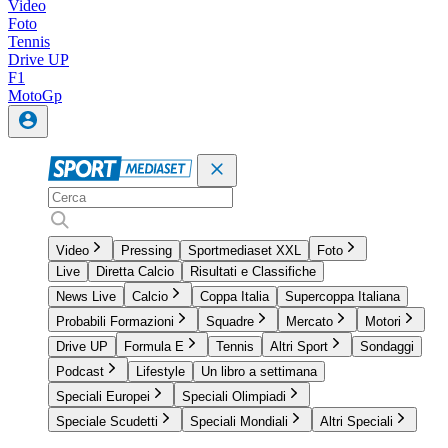
Video
Foto
Tennis
Drive UP
F1
MotoGp
Video
Pressing
Sportmediaset XXL
Foto
Live
Diretta Calcio
Risultati e Classifiche
News Live
Calcio
Coppa Italia
Supercoppa Italiana
Probabili Formazioni
Squadre
Mercato
Motori
Drive UP
Formula E
Tennis
Altri Sport
Sondaggi
Podcast
Lifestyle
Un libro a settimana
Speciali Europei
Speciali Olimpiadi
Speciale Scudetti
Speciali Mondiali
Altri Speciali