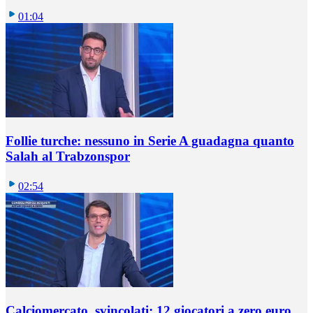
01:04
Follie turche: nessuno in Serie A guadagna quanto
Salah al Trabzonspor
02:54
Calciomercato, svincolati: 12 giocatori a zero euro