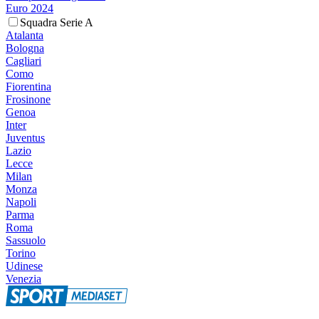
Euro 2024
Squadra Serie A
Atalanta
Bologna
Cagliari
Como
Fiorentina
Frosinone
Genoa
Inter
Juventus
Lazio
Lecce
Milan
Monza
Napoli
Parma
Roma
Sassuolo
Torino
Udinese
Venezia