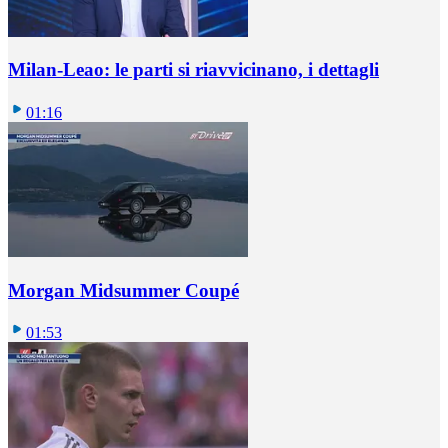
Milan-Leao: le parti si riavvicinano, i dettagli
01:16
Morgan Midsummer Coupé
01:53