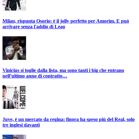
Milan, rispunta Osorio: è il jolly perfetto per Amorim. E può
arrivare senza l'addio di Leao
Vinicius si toglie dalla lista, ma sono tanti i big che entrano
nell’ultimo anno di contratto…
Juve, è un mercato da regina: finora ha speso più del Real, solo
tre inglesi davanti