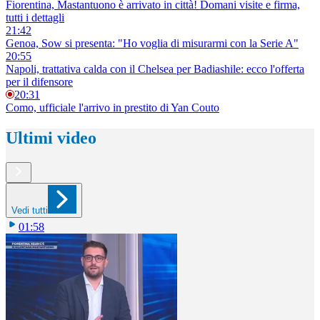
Fiorentina, Mastantuono è arrivato in città! Domani visite e firma,
tutti i dettagli
21:42
Genoa, Sow si presenta: "Ho voglia di misurarmi con la Serie A"
20:55
Napoli, trattativa calda con il Chelsea per Badiashile: ecco l'offerta
per il difensore
20:31
Como, ufficiale l'arrivo in prestito di Yan Couto
Ultimi video
Vedi tutti
01:58