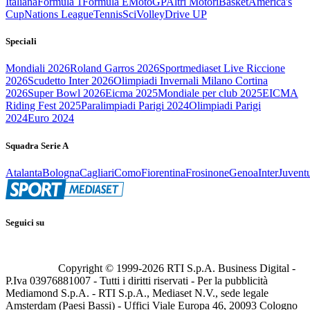
Italiana
Formula 1
Formula E
MotoGP
Altri Motori
Basket
America's
Cup
Nations League
Tennis
Sci
Volley
Drive UP
Speciali
Mondiali 2026
Roland Garros 2026
Sportmediaset Live Riccione
2026
Scudetto Inter 2026
Olimpiadi Invernali Milano Cortina
2026
Super Bowl 2026
Eicma 2025
Mondiale per club 2025
EICMA
Riding Fest 2025
Paralimpiadi Parigi 2024
Olimpiadi Parigi
2024
Euro 2024
Squadra Serie A
Atalanta
Bologna
Cagliari
Como
Fiorentina
Frosinone
Genoa
Inter
Juvent
Seguici su
Copyright © 1999-
2026
RTI S.p.A. Business Digital -
P.Iva 03976881007 - Tutti i diritti riservati - Per la pubblicità
Mediamond S.p.A. - RTI S.p.A., Mediaset N.V., sede legale
Amsterdam (Paesi Bassi) - Uffici Viale Europa 46, 20093 Cologno