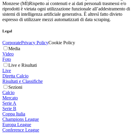
Monzese (MI)
Rispetto ai contenuti e ai dati personali trasmessi e/o
riprodotti è vietata ogni utilizzazione funzionale all’addestramento di
sistemi di intelligenza artificiale generativa. È altresì fatto divieto
espresso di utilizzare mezzi automatizzati di data scraping.
Legal
Corporate
Privacy Policy
Cookie Policy
Media
Video
Foto
Live e Risultati
Live
Diretta Calcio
Risultati e Classifiche
Sezioni
Calcio
Mercato
Serie A
Serie B
Coppa Italia
Champions League
Europa League
Conference League