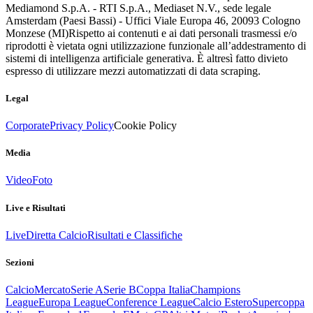
Mediamond S.p.A. - RTI S.p.A., Mediaset N.V., sede legale
Amsterdam (Paesi Bassi) - Uffici Viale Europa 46, 20093 Cologno
Monzese (MI)
Rispetto ai contenuti e ai dati personali trasmessi e/o
riprodotti è vietata ogni utilizzazione funzionale all’addestramento di
sistemi di intelligenza artificiale generativa. È altresì fatto divieto
espresso di utilizzare mezzi automatizzati di data scraping.
Legal
Corporate
Privacy Policy
Cookie Policy
Media
Video
Foto
Live e Risultati
Live
Diretta Calcio
Risultati e Classifiche
Sezioni
Calcio
Mercato
Serie A
Serie B
Coppa Italia
Champions
League
Europa League
Conference League
Calcio Estero
Supercoppa